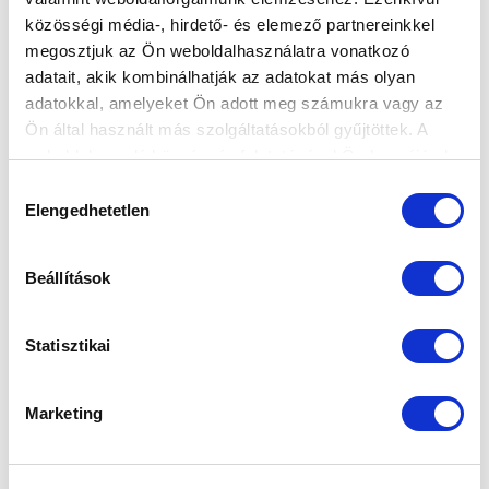
közösségi média-, hirdető- és elemező partnereinkkel
megosztjuk az Ön weboldalhasználatra vonatkozó
Elfogadom az
Adatvédelmi tájékoztatót
!
adatait, akik kombinálhatják az adatokat más olyan
FELIRATKOZOM
adatokkal, amelyeket Ön adott meg számukra vagy az
Ön által használt más szolgáltatásokból gyűjtöttek. A
weboldalon való böngészés folytatásával Ön hozzájárul a
SZPONZOROK
sütik használatához.
Hozzájárulás
Elengedhetetlen
kiválasztása
Beállítások
Statisztikai
Marketing