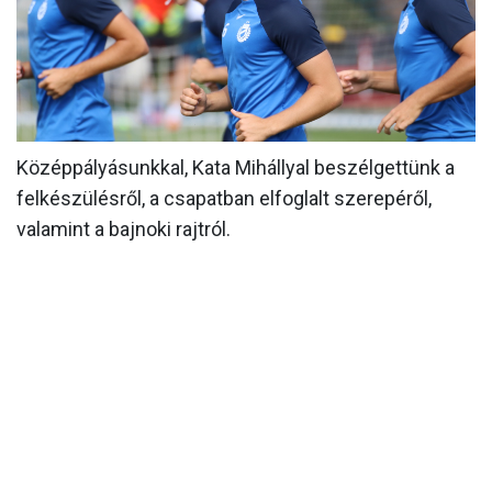
MÉRKŐZÉSEK
KLUB
GALÉRIA
SZURKOLÓI ÉLMÉNYEK
Középpályásunkkal, Kata Mihállyal beszélgettünk a
felkészülésről, a csapatban elfoglalt szerepéről,
AKKREDITÁCIÓ
valamint a bajnoki rajtról.