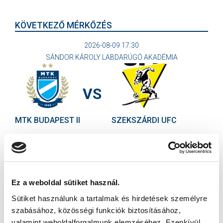
KÖVETKEZŐ MÉRKŐZÉS
2026-08-09 17:30
SÁNDOR KÁROLY LABDARÚGÓ AKADÉMIA
VS
MTK BUDAPEST II
SZEKSZÁRDI UFC
MTK BUDAPEST HÍRLEVÉL
Ne maradjon le egy eseményről sem! Iratkozzon fel ingyenes
hírlevelünkre:
Ez a weboldal sütiket használ.
Sütiket használunk a tartalmak és hirdetések személyre
szabásához, közösségi funkciók biztosításához,
valamint weboldalforgalmunk elemzéséhez. Ezenkívül