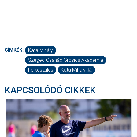
CÍMKÉK:
Kata Mihály
Szeged-Csanád Grosics Akadémia
Felkészülés
Kata Mihály
KAPCSOLÓDÓ CIKKEK