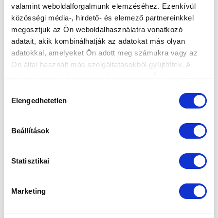
valamint weboldalforgalmunk elemzéséhez. Ezenkívül
közösségi média-, hirdető- és elemező partnereinkkel
megosztjuk az Ön weboldalhasználatra vonatkozó
Elfogadom az
Adatvédelmi tájékoztatót
!
adatait, akik kombinálhatják az adatokat más olyan
adatokkal, amelyeket Ön adott meg számukra vagy az
FELIRATKOZOM
Ön által használt más szolgáltatásokból gyűjtöttek. A
weboldalon való böngészés folytatásával Ön hozzájárul a
sütik használatához.
Hozzájárulás
SZPONZOROK
Elengedhetetlen
kiválasztása
Beállítások
Statisztikai
Marketing