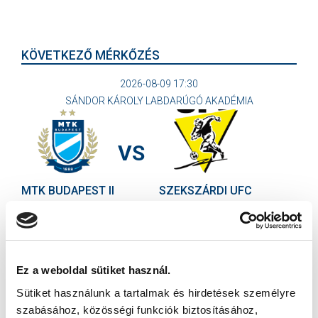
KÖVETKEZŐ MÉRKŐZÉS
2026-08-09 17:30
SÁNDOR KÁROLY LABDARÚGÓ AKADÉMIA
VS
MTK BUDAPEST II
SZEKSZÁRDI UFC
MTK BUDAPEST HÍRLEVÉL
Ne maradjon le egy eseményről sem! Iratkozzon fel ingyenes
hírlevelünkre:
Ez a weboldal sütiket használ.
Sütiket használunk a tartalmak és hirdetések személyre
szabásához, közösségi funkciók biztosításához,