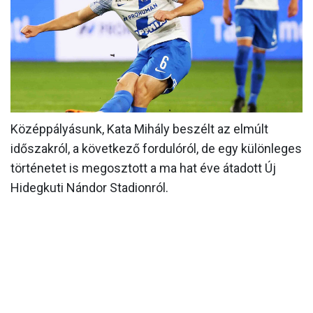
MÉRKŐZÉSEK
KLUB
GALÉRIA
SZURKOLÓI ÉLMÉNYEK
Középpályásunk, Kata Mihály beszélt az elmúlt
AKKREDITÁCIÓ
időszakról, a következő fordulóról, de egy különleges
történetet is megosztott a ma hat éve átadott Új
Hidegkuti Nándor Stadionról.