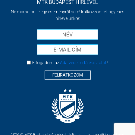
MTK BUDAPEST HÍRLEVÉL
Ne maradjon le egy eseményről sem! Iratkozzon fel ingyenes
hírlevelünkre:
Elfogadom az
Adatvédelmi tájékoztatót
!
FELIRATKOZOM
2026 © MTK Budapest - A weboldal teljes tartalma szerzői jogi védelem