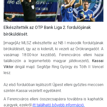
MÉRKŐZÉSEK
KLUB
GALÉRIA
Elkészítették az OTP Bank Liga 2. fordulójának
bíróküldését.
SZURKOLÓI ÉLMÉNYEK
[image]Az MLSZ elkészítette az NB I második fordulójának
AKKREDITÁCIÓ
bíróküldését, így az is kiderült, ki vezeti az Örökrangadót. A
vasárnap 18:00-kor kezdődő, Ferencváros elleni hazai
találkozón a legismertebb magyar játékvezető,
Kassai
Viktor
dirigál majd. Segítője Ring György és Tóth II Vencel
lesz.
Az első fordulóban lejátszott Újpest elleni győztes meccsen
szintén Kassai vezetett egyébként.
A Ferencváros elleni összecsapásra továbbra is kaphatók
a jegyek, ezekről
itt található bővebb információ.