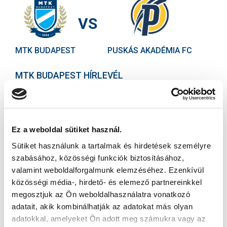
VS
MTK BUDAPEST
PUSKÁS AKADÉMIA FC
MTK BUDAPEST HÍRLEVÉL
Ne maradjon le egy eseményről sem! Iratkozzon fel ingyenes
hírlevelünkre:
Ez a weboldal sütiket használ.
Sütiket használunk a tartalmak és hirdetések személyre
szabásához, közösségi funkciók biztosításához,
valamint weboldalforgalmunk elemzéséhez. Ezenkívül
Elfogadom az
Adatvédelmi tájékoztatót
!
közösségi média-, hirdető- és elemező partnereinkkel
megosztjuk az Ön weboldalhasználatra vonatkozó
FELIRATKOZOM
adatait, akik kombinálhatják az adatokat más olyan
adatokkal, amelyeket Ön adott meg számukra vagy az