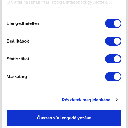
Ön által használt más szolgáltatásokból gyűjtöttek. A
SZPONZOROK
weboldalon való böngészés folytatásával Ön hozzájárul a
sütik használatához.
Hozzájárulás
Elengedhetetlen
kiválasztása
Beállítások
Statisztikai
Marketing
Részletek megjelenítése
Összes süti engedélyezése