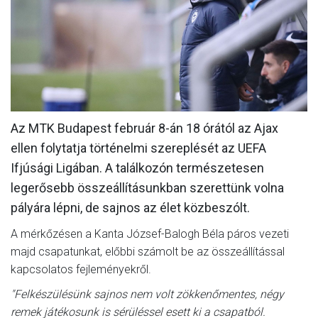
MÉRKŐZÉSEK
KLUB
GALÉRIA
SZURKOLÓI ÉLMÉNYEK
Az MTK Budapest február 8-án 18 órától az Ajax
AKKREDITÁCIÓ
ellen folytatja történelmi szereplését az UEFA
Ifjúsági Ligában. A találkozón természetesen
legerősebb összeállításunkban szerettünk volna
pályára lépni, de sajnos az élet közbeszólt.
A mérkőzésen a Kanta József-Balogh Béla páros vezeti
majd csapatunkat, előbbi számolt be az összeállítással
kapcsolatos fejleményekről.
"Felkészülésünk sajnos nem volt zökkenőmentes, négy
remek játékosunk is sérüléssel esett ki a csapatból.