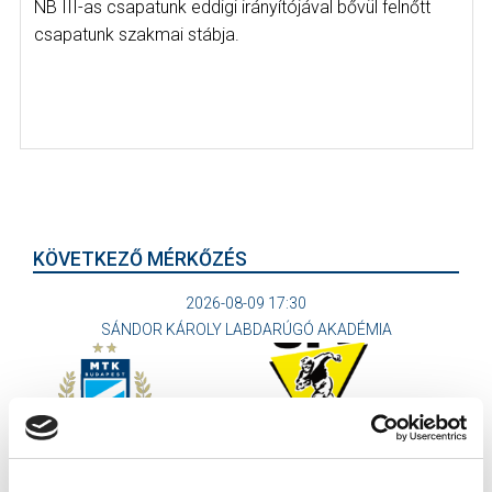
NB III-as csapatunk eddigi irányítójával bővül felnőtt
csapatunk szakmai stábja.
KÖVETKEZŐ MÉRKŐZÉS
2026-08-09 17:30
SÁNDOR KÁROLY LABDARÚGÓ AKADÉMIA
VS
MTK BUDAPEST II
SZEKSZÁRDI UFC