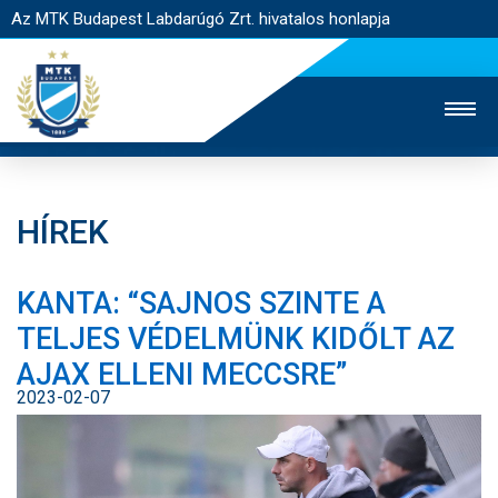
Az MTK Budapest Labdarúgó Zrt. hivatalos honlapja
HÍREK
MTK TV
UTÁNPÓTLÁS
NŐI SZAKÁG
KANTA: “SAJNOS SZINTE A
JEGYÉRTÉKESÍTÉS
WEBSHOP
STADION
TELJES VÉDELMÜNK KIDŐLT AZ
EGYESÜLET
KAPCSOLAT
AJAX ELLENI MECCSRE”
2023-02-07
NYITÓLAP
HÍREK
CSAPATOK