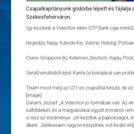
Csapatkapitányunk gödörbe lépett és fájlalja a
Székesfehérváron.
Igy kezdünk a Videoton elleni OTP Bank Liga mérkő
Hegedűs, Nagy, Kálnoki-Kis, Vukmir, Hidvégi, Pölöske
Csere: Groppioni (k), Kelemen, Deutsch, Hajdu, Poór,
Sérült/sérülésből épül: Kanta (a bokájával van problé
Thiam most még az U21-es csapattal készül, de ez
[image]
Garami József: „A Videoton jó formában van. Az elm
külföldieket, és a magyarokkal együtt immáron r
is lesz az eredménye. Jól kezdtük a bajnokságot, é
állunk. Játékosaim nagyon készülnek, ezt kiváló előj