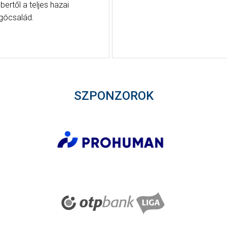
ertől a teljes hazai
gócsalád.
SZPONZOROK