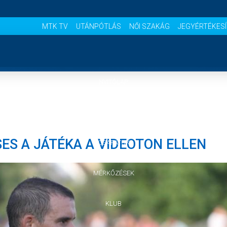
MTK TV
UTÁNPÓTLÁS
NŐI SZAKÁG
JEGYÉRTÉKES
NYITÓLAP
HÍREK
ES A JÁTÉKA A VIDEOTON ELLEN
CSAPATOK
MÉRKŐZÉSEK
KLUB