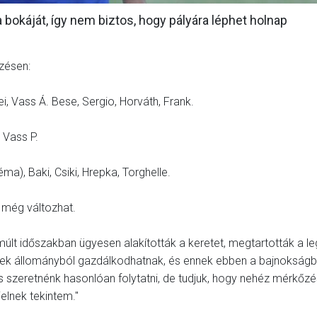
 bokáját, így nem biztos, hogy pályára léphet holnap
zésen:
i, Vass Á. Bese, Sergio, Horváth, Frank.
 Vass P.
ma), Baki, Csiki, Hrepka, Torghelle.
 még változhat.
últ időszakban ügyesen alakították a keretet, megtartották a l
emek állományból gazdálkodhatnak, és ennek ebben a bajnoksá
s szeretnénk hasonlóan folytatni, de tudjuk, hogy nehéz mérkőzés
elnek tekintem."