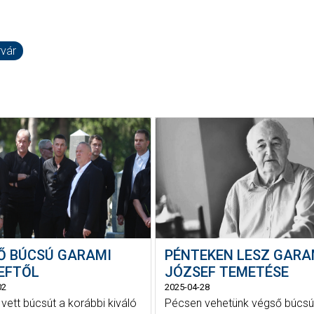
vár
Ő BÚCSÚ GARAMI
PÉNTEKEN LESZ GARA
EFTŐL
JÓZSEF TEMETÉSE
02
2025-04-28
vett búcsút a korábbi kiváló
Pécsen vehetünk végső búcsút