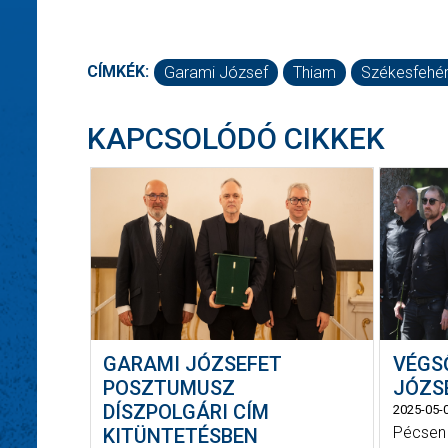
CÍMKÉK:
Garami József
Thiam
Székesfehér
KAPCSOLÓDÓ CIKKEK
GARAMI JÓZSEFET
VÉGS
POSZTUMUSZ
JÓZS
DÍSZPOLGÁRI CÍM
2025-05-
Pécsen 
KITÜNTETÉSBEN