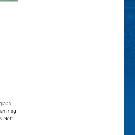
egjobb
gban meg
 előtt