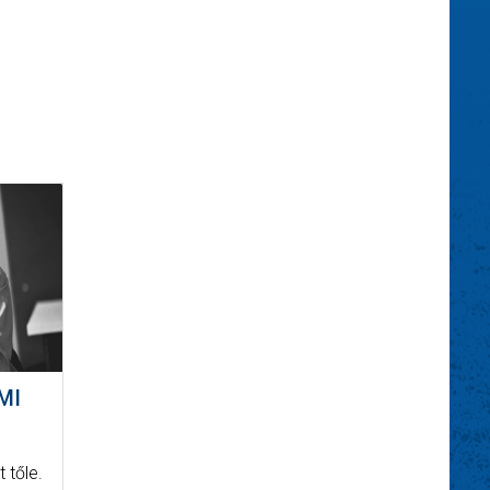
MI
 tőle.