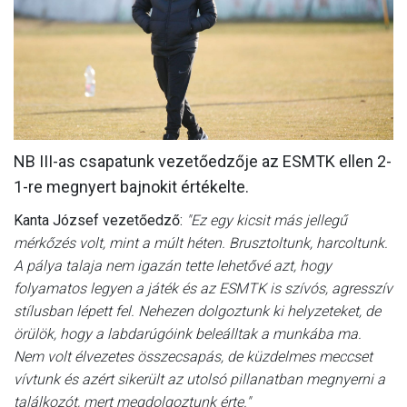
MÉRKŐZÉSEK
KLUB
GALÉRIA
SZURKOLÓI ÉLMÉNYEK
NB III-as csapatunk vezetőedzője az ESMTK ellen 2-
AKKREDITÁCIÓ
1-re megnyert bajnokit értékelte.
Kanta József vezetőedző:
"Ez egy kicsit más jellegű
mérkőzés volt, mint a múlt héten. Brusztoltunk, harcoltunk.
A pálya talaja nem igazán tette lehetővé azt, hogy
folyamatos legyen a játék és az ESMTK is szívós, agresszív
stílusban lépett fel. Nehezen dolgoztunk ki helyzeteket, de
örülök, hogy a labdarúgóink beleálltak a munkába ma.
Nem volt élvezetes összecsapás, de küzdelmes meccset
vívtunk és azért sikerült az utolsó pillanatban megnyerni a
találkozót, mert megdolgoztunk érte."