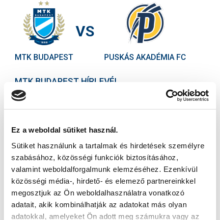
VS
MTK BUDAPEST
PUSKÁS AKADÉMIA FC
MTK BUDAPEST HÍRLEVÉL
Ne maradjon le egy eseményről sem! Iratkozzon fel ingyenes
hírlevelünkre:
Ez a weboldal sütiket használ.
Sütiket használunk a tartalmak és hirdetések személyre
szabásához, közösségi funkciók biztosításához,
valamint weboldalforgalmunk elemzéséhez. Ezenkívül
közösségi média-, hirdető- és elemező partnereinkkel
Elfogadom az
Adatvédelmi tájékoztatót
!
megosztjuk az Ön weboldalhasználatra vonatkozó
FELIRATKOZOM
adatait, akik kombinálhatják az adatokat más olyan
adatokkal, amelyeket Ön adott meg számukra vagy az