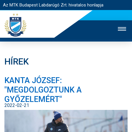
Az MTK Budapest Labdarúgó Zrt. hivatalos honlapja
HÍREK
MTK TV
UTÁNPÓTLÁS
NŐI SZAKÁG
KANTA JÓZSEF:
JEGYÉRTÉKESÍTÉS
WEBSHOP
STADION
"MEGDOLGOZTUNK A
EGYESÜLET
KAPCSOLAT
GYŐZELEMÉRT"
2022-02-21
NYITÓLAP
HÍREK
CSAPATOK