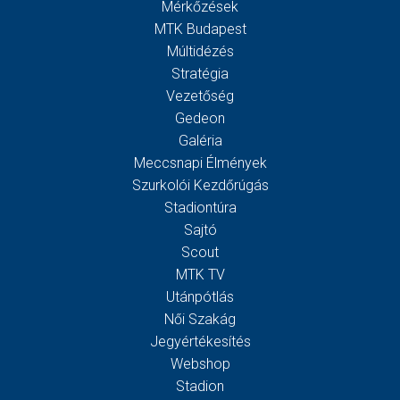
Mérkőzések
MTK Budapest
Múltidézés
Stratégia
Vezetőség
Gedeon
Galéria
Meccsnapi Élmények
Szurkolói Kezdőrúgás
Stadiontúra
Sajtó
Scout
MTK TV
Utánpótlás
Női Szakág
Jegyértékesítés
Webshop
Stadion