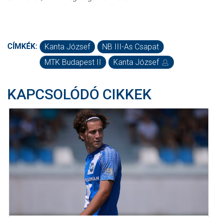
CÍMKÉK:
Kanta József
NB III-As Csapat
MTK Budapest II
Kanta József
KAPCSOLÓDÓ CIKKEK