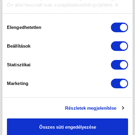
Ön által használt más szolgáltatásokból gyűjtöttek. A
SZPONZOROK
weboldalon való böngészés folytatásával Ön hozzájárul a
sütik használatához.
Hozzájárulás
Elengedhetetlen
kiválasztása
Beállítások
Statisztikai
Marketing
Részletek megjelenítése
Összes süti engedélyezése