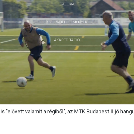
GALÉRIA
SZURKOLÓI ÉLMÉNYEK
AKKREDITÁCIÓ
 "elővett valamit a régiből", az MTK Budapest II jó hang