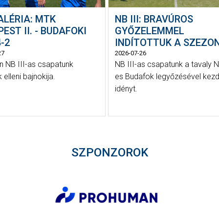
ALÉRIA: MTK
NB III: BRAVÚROS
EST II. - BUDAFOKI
GYŐZELEMMEL
-2
INDÍTOTTUK A SZEZO
27
2026-07-26
 NB III-as csapatunk
NB III-as csapatunk a tavaly N
elleni bajnokija.
es Budafok legyőzésével kezd
idényt.
SZPONZOROK