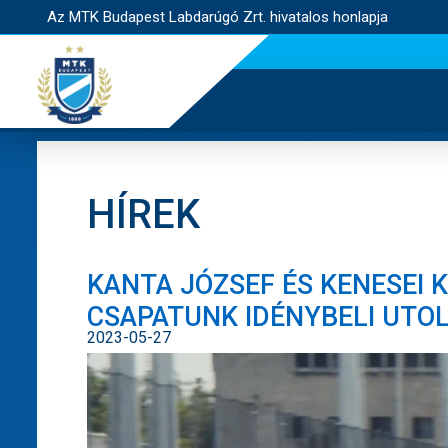
Az MTK Budapest Labdarúgó Zrt. hivatalos honlapja
HÍREK
KANTA JÓZSEF ÉS KENESEI K
CSAPATUNK IDÉNYBELI UTOL
2023-05-27