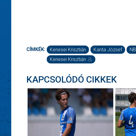
CÍMKÉK:
Kenesei Krisztián
Kanta József
NB
Kenesei Krisztián
KAPCSOLÓDÓ CIKKEK