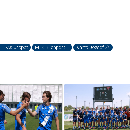
 III-As Csapat
MTK Budapest II
Kanta József