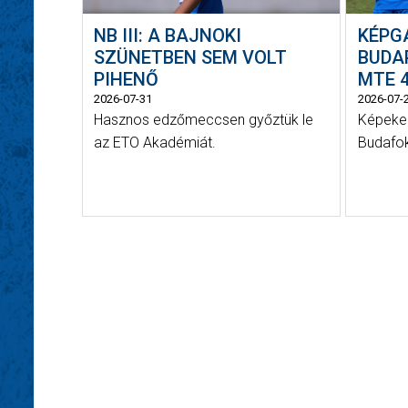
NB III: A BAJNOKI
KÉPG
SZÜNETBEN SEM VOLT
BUDAP
PIHENŐ
MTE 4
2026-07-31
2026-07-
Hasznos edzőmeccsen győztük le
Képeken
az ETO Akadémiát.
Budafok 