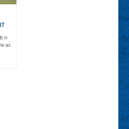
NT
B II-
te az