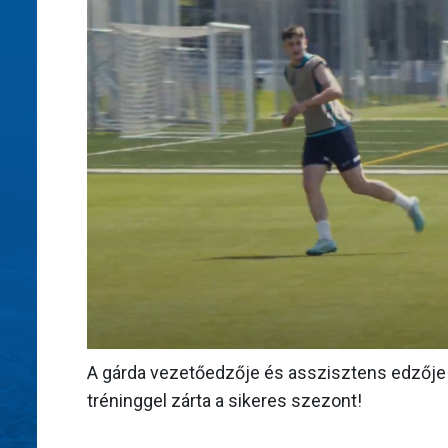
A gárda vezetőedzője és asszisztens edzője is
tréninggel zárta a sikeres szezont!