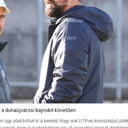
GALÉRIA
SZURKOLÓI ÉLMÉNYEK
AKKREDITÁCIÓ
a dunaújvárosi bajnokit követően.
n úgy alakítottuk ki a keretet, hogy sok U19-es korosztályú játé
gyok, hogy tulajdonképpen egy ifi csapattal sikerült döntetlen