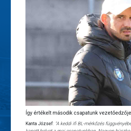
Így értékelt második csapatunk vezetőedzője 
Kanta József
:
"A keddi ifi BL-mérkőzés függvényébe
kapott helyet a mai csapatunkban. Nagyon büszke va