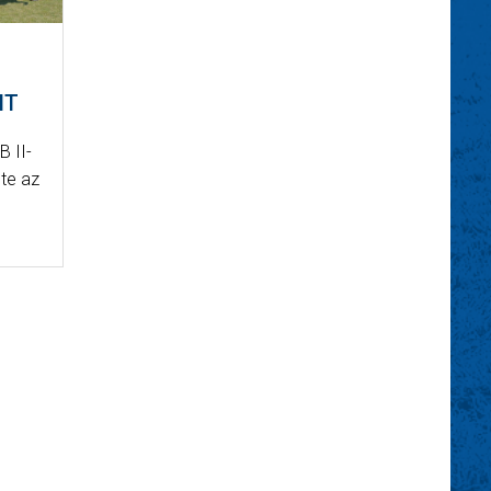
NT
B II-
te az