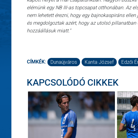
elérnünk egy NB III-as topcsapat otthonában. Az el
nem lehetett érezni, hogy egy bajnokaspiráns ellen j
és megdolgoztak azért, hogy az utolsó pillanatban 
hozzáállásuk miatt."
CÍMKÉK:
Dunaújváros
Kanta József
Edzői É
KAPCSOLÓDÓ CIKKEK