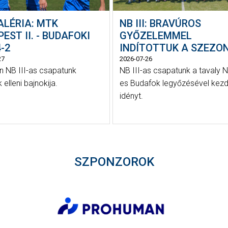
ALÉRIA: MTK
NB III: BRAVÚROS
EST II. - BUDAFOKI
GYŐZELEMMEL
-2
INDÍTOTTUK A SZEZO
27
2026-07-26
 NB III-as csapatunk
NB III-as csapatunk a tavaly N
elleni bajnokija.
es Budafok legyőzésével kezd
idényt.
SZPONZOROK