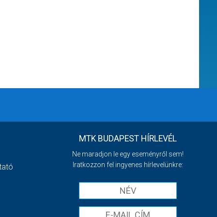
MTK BUDAPEST HÍRLEVÉL
Ne maradjon le egy eseményről sem!
Iratkozzon fel ingyenes hírlevelünkre:
tató