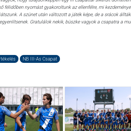
ső félidőben nyomást gyakoroltunk az ellenfélre, mi kezdeménye
átszunk. A szünet után változott a játék képe, de a srácok állták
egyenlítsenek. Gratulálok nekik, büszke vagyok a csapatra a mu
rtékelés
NB III-As Csapat