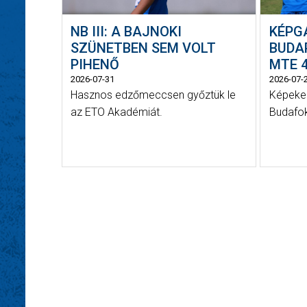
NB III: A BAJNOKI
KÉPG
SZÜNETBEN SEM VOLT
BUDAP
PIHENŐ
MTE 4
2026-07-31
2026-07-
Hasznos edzőmeccsen győztük le
Képeken
az ETO Akadémiát.
Budafok 