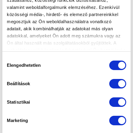
szabásához, közösségi funkciók biztosításához,
valamint weboldalforgalmunk elemzéséhez. Ezenkívül
közösségi média-, hirdető- és elemező partnereinkkel
megosztjuk az Ön weboldalhasználatra vonatkozó
adatait, akik kombinálhatják az adatokat más olyan
Elfogadom az
Adatvédelmi tájékoztatót
!
adatokkal, amelyeket Ön adott meg számukra vagy az
FELIRATKOZOM
Ön által használt más szolgáltatásokból gyűjtöttek. A
weboldalon való böngészés folytatásával Ön hozzájárul a
sütik használatához.
Hozzájárulás
SZPONZOROK
Elengedhetetlen
kiválasztása
Beállítások
Statisztikai
Marketing