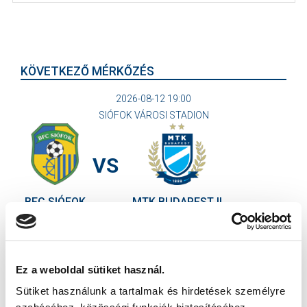
KÖVETKEZŐ MÉRKŐZÉS
2026-08-12 19:00
SIÓFOK VÁROSI STADION
VS
BFC SIÓFOK
MTK BUDAPEST II
MTK BUDAPEST HÍRLEVÉL
Ne maradjon le egy eseményről sem! Iratkozzon fel ingyenes
Ez a weboldal sütiket használ.
hírlevelünkre:
Sütiket használunk a tartalmak és hirdetések személyre