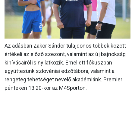
MÉRKŐZÉSEK
KLUB
GALÉRIA
SZURKOLÓI ÉLMÉNYEK
Az adásban Zakor Sándor tulajdonos többek között
értékeli az előző szezont, valamint az új bajnokság
AKKREDITÁCIÓ
kihívásairól is nyilatkozik. Emellett fókuszban
együttesünk szlovéniai edzőtábora, valamint a
rengeteg tehetséget nevelő akadémiánk. Premier
pénteken 13:20-kor az M4Sporton.