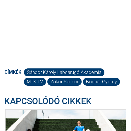
CÍMKÉK:
Sándor Károly Labdarúgó Akadémia
MTK TV
Zakor Sándor
Bognár György
KAPCSOLÓDÓ CIKKEK