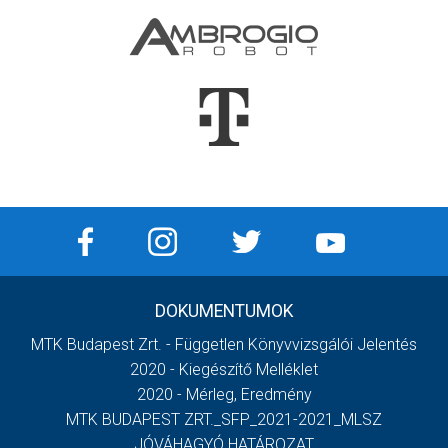
DOKUMENTUMOK
MTK Budapest Zrt. - Független Könyvvizsgálói Jelentés
2020 - Kiegészítő Melléklet
2020 - Mérleg, Eredmény
MTK BUDAPEST ZRT._SFP_2021-2021_MLSZ
JÓVÁHAGYÓ HATÁROZAT