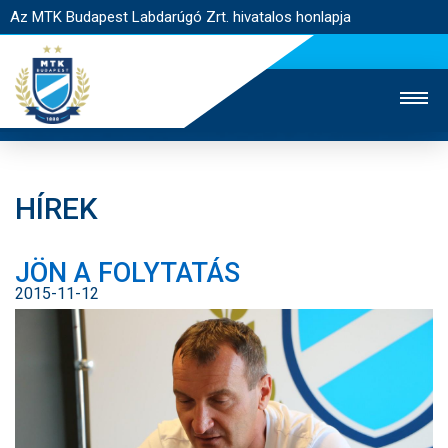
Az MTK Budapest Labdarúgó Zrt. hivatalos honlapja
HÍREK
MTK TV
UTÁNPÓTLÁS
NŐI SZAKÁG
JÖN A FOLYTATÁS
JEGYÉRTÉKESÍTÉS
WEBSHOP
STADION
2015-11-12
EGYESÜLET
KAPCSOLAT
NYITÓLAP
HÍREK
CSAPATOK