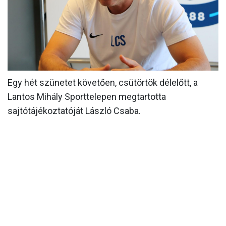
MÉRKŐZÉSEK
KLUB
GALÉRIA
SZURKOLÓI ÉLMÉNYEK
Egy hét szünetet követően, csütörtök délelőtt, a
AKKREDITÁCIÓ
Lantos Mihály Sporttelepen megtartotta
sajtótájékoztatóját László Csaba.