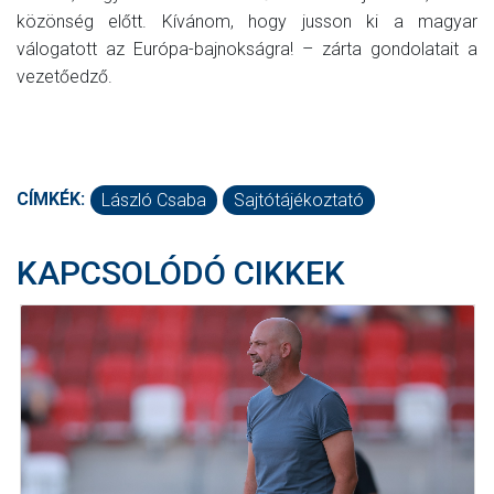
közönség előtt. Kívánom, hogy jusson ki a magyar
válogatott az Európa-bajnokságra! – zárta gondolatait a
vezetőedző.
CÍMKÉK:
László Csaba
Sajtótájékoztató
KAPCSOLÓDÓ CIKKEK