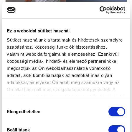
PINEZITS MÁTÉ: „A FUTBALL SZÁMOS
Ez a weboldal sütiket használ.
SZEGMENSÉBEN JÓL TELJESÍTETTÜNK”
Sütiket használunk a tartalmak és hirdetések személyre
(VIDEÓ)
szabásához, közösségi funkciók biztosításához,
2026-07-28
valamint weboldalforgalmunk elemzéséhez. Ezenkívül
Vezetőedzőnk, Pinezits Máté értékelt a ZTE FC elleni
közösségi média-, hirdető- és elemező partnereinkkel
győzelmet követően, majd be...
megosztjuk az Ön weboldalhasználatra vonatkozó
adatait, akik kombinálhatják az adatokat más olyan
adatokkal, amelyeket Ön adott meg számukra vagy az
Ön által használt más szolgáltatásokból gyűjtöttek. A
weboldalon való böngészés folytatásával Ön hozzájárul a
sütik használatához.
Hozzájárulás
Elengedhetetlen
kiválasztása
Beállítások