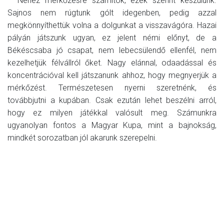
– Nehéz mérkőzésre számítok, ezek szerint készülünk.
Sajnos nem rúgtunk gólt idegenben, pedig azzal
megkönnyíthettük volna a dolgunkat a visszavágóra. Hazai
pályán játszunk ugyan, ez jelent némi előnyt, de a
Békéscsaba jó csapat, nem lebecsülendő ellenfél, nem
kezelhetjük félvállról őket. Nagy elánnal, odaadással és
koncentrációval kell játszanunk ahhoz, hogy megnyerjük a
mérkőzést. Természetesen nyerni szeretnénk, és
továbbjutni a kupában. Csak ezután lehet beszélni arról,
hogy ez milyen játékkal valósult meg. Számunkra
ugyanolyan fontos a Magyar Kupa, mint a bajnokság,
mindkét sorozatban jól akarunk szerepelni.