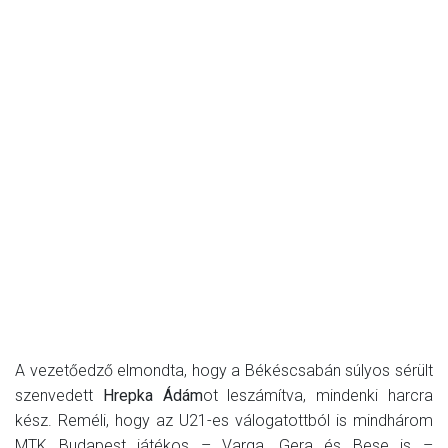
A vezetőedző elmondta, hogy a Békéscsabán súlyos sérült
szenvedett
Hrepka Ádám
ot leszámítva, mindenki harcra
kész. Reméli, hogy az U21-es válogatottból is mindhárom
MTK Budapest játékos – Varga, Gera és Bese is –