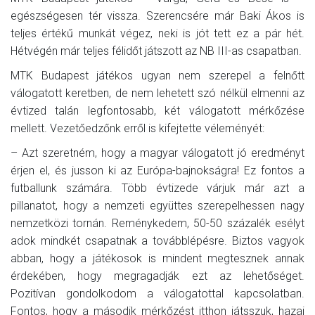
egészségesen tér vissza. Szerencsére már Baki Ákos is
teljes értékű munkát végez, neki is jót tett ez a pár hét.
Hétvégén már teljes félidőt játszott az NB III-as csapatban.
MTK Budapest játékos ugyan nem szerepel a felnőtt
válogatott keretben, de nem lehetett szó nélkül elmenni az
évtized talán legfontosabb, két válogatott mérkőzése
mellett. Vezetőedzőnk erről is kifejtette véleményét:
– Azt szeretném, hogy a magyar válogatott jó eredményt
érjen el, és jusson ki az Európa-bajnokságra! Ez fontos a
futballunk számára. Több évtizede várjuk már azt a
pillanatot, hogy a nemzeti együttes szerepelhessen nagy
nemzetközi tornán. Reménykedem, 50-50 százalék esélyt
adok mindkét csapatnak a továbblépésre. Biztos vagyok
abban, hogy a játékosok is mindent megtesznek annak
érdekében, hogy megragadják ezt az lehetőséget.
Pozitívan gondolkodom a válogatottal kapcsolatban.
Fontos, hogy a második mérkőzést itthon játsszuk, hazai