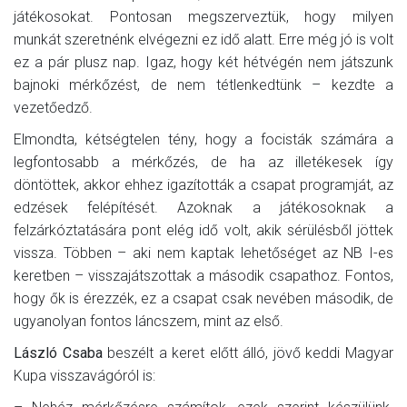
játékosokat. Pontosan megszerveztük, hogy milyen
munkát szeretnénk elvégezni ez idő alatt. Erre még jó is volt
ez a pár plusz nap. Igaz, hogy két hétvégén nem játszunk
bajnoki mérkőzést, de nem tétlenkedtünk – kezdte a
vezetőedző.
Elmondta, kétségtelen tény, hogy a focisták számára a
legfontosabb a mérkőzés, de ha az illetékesek így
döntöttek, akkor ehhez igazították a csapat programját, az
edzések felépítését. Azoknak a játékosoknak a
felzárkóztatására pont elég idő volt, akik sérülésből jöttek
vissza. Többen – aki nem kaptak lehetőséget az NB I-es
keretben – visszajátszottak a második csapathoz. Fontos,
hogy ők is érezzék, ez a csapat csak nevében második, de
ugyanolyan fontos láncszem, mint az első.
László Csaba
beszélt a keret előtt álló, jövő keddi Magyar
Kupa visszavágóról is: