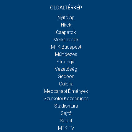
OLDALTÉRKÉP
Nyitólap
Hírek
Csapatok
Mérkőzések
MTK Budapest
Múltidézés
Stratégia
Vezetőség
Gedeon
Galéria
Meccsnapi Élmények
Szurkolói Kezdőrúgás
Stadiontúra
Sajtó
Scout
MTK TV