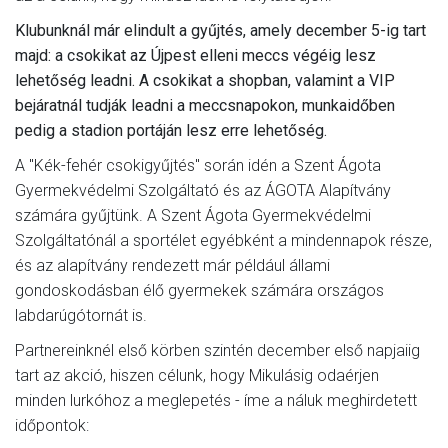
Klubunknál már elindult a gyűjtés, amely december 5-ig tart
majd: a csokikat az Újpest elleni meccs végéig lesz
lehetőség leadni. A csokikat a shopban, valamint a VIP
bejáratnál tudják leadni a meccsnapokon, munkaidőben
pedig a stadion portáján lesz erre lehetőség.
A "Kék-fehér csokigyűjtés" során idén a Szent Ágota
Gyermekvédelmi Szolgáltató és az ÁGOTA Alapítvány
számára gyűjtünk. A Szent Ágota Gyermekvédelmi
Szolgáltatónál a sportélet egyébként a mindennapok része,
és az alapítvány rendezett már például állami
gondoskodásban élő gyermekek számára országos
labdarúgótornát is.
Partnereinknél első körben szintén december első napjaiig
tart az akció, hiszen célunk, hogy Mikulásig odaérjen
minden lurkóhoz a meglepetés - íme a náluk meghirdetett
időpontok: