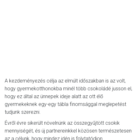
A kezdeményezés célja az elmúlt időszakban is az volt,
hogy gyermekotthonokba minél több csokoládé jusson el,
hogy ez által az ünnepek ideje alatt az ott élő
gyermekeknek egy-egy tábla finomsággal meglepetést
tudjunk szerezni.
Évről évre sikerült növelnünk az összegyűjtött csokik
mennyiségét, és új partnereinkkel közösen természetesen
az a célunk, hogy mindez idén is folytatódjon.