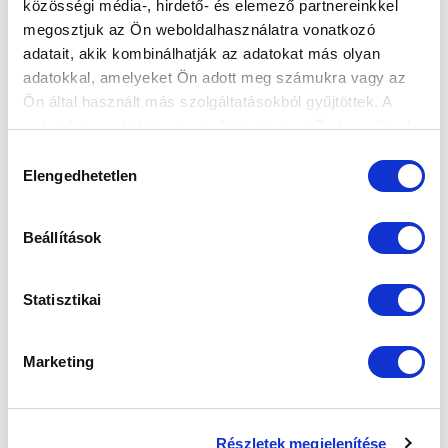
közösségi média-, hirdető- és elemező partnereinkkel
megosztjuk az Ön weboldalhasználatra vonatkozó
adatait, akik kombinálhatják az adatokat más olyan
adatokkal, amelyeket Ön adott meg számukra vagy az
KÖVETKEZŐ MÉRKŐZÉS
Ön által használt más szolgáltatásokból gyűjtöttek. A
weboldalon való böngészés folytatásával Ön hozzájárul a
2026-08-07 17:30
sütik használatához.
Hozzájárulás
ÚJ HIDEGKUTI NÁNDOR STADION
Elengedhetetlen
kiválasztása
VS
Beállítások
MTK BUDAPEST
PUSKÁS AKADÉMIA FC
Statisztikai
MTK BUDAPEST HÍRLEVÉL
Marketing
Ne maradjon le egy eseményről sem! Iratkozzon fel ingyenes
hírlevelünkre:
Részletek megjelenítése