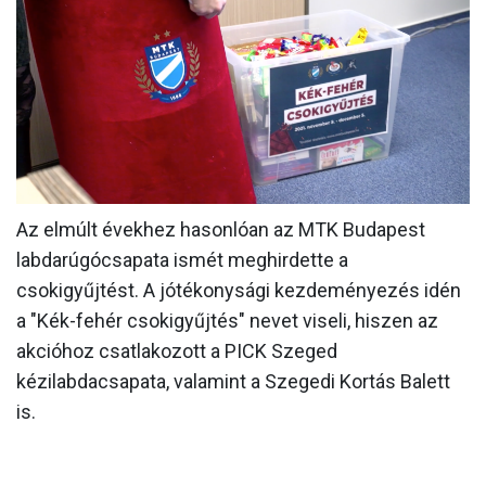
MÉRKŐZÉSEK
KLUB
GALÉRIA
SZURKOLÓI ÉLMÉNYEK
AKKREDITÁCIÓ
Az elmúlt évekhez hasonlóan az MTK Budapest
labdarúgócsapata ismét meghirdette a
csokigyűjtést. A jótékonysági kezdeményezés idén
a "Kék-fehér csokigyűjtés" nevet viseli, hiszen az
akcióhoz csatlakozott a PICK Szeged
kézilabdacsapata, valamint a Szegedi Kortás Balett
is.