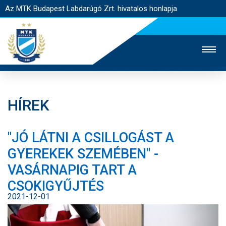
Az MTK Budapest Labdarúgó Zrt. hivatalos honlapja
HÍREK
MTK TV
UTÁNPÓTLÁS
NŐI SZAKÁG
"JÓ LÁTNI A CSILLOGÁST A
JEGYÉRTÉKESÍTÉS
WEBSHOP
STADION
GYEREKEK SZEMÉBEN" -
EGYESÜLET
KAPCSOLAT
VASÁRNAPIG TART A
CSOKIGYŰJTÉS
NYITÓLAP
2021-12-01
HÍREK
CSAPATOK