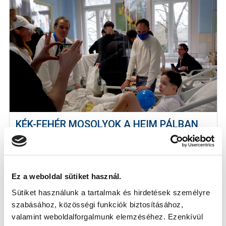
KÉK-FEHÉR MOSOLYOK A HEIM PÁLBAN
GYERMEKKÓRHÁZBAN (VIDEÓ)
2026-02-12
Játékosaink a Heim Pál Gyermekkórházban jártak,
számukra is különleges alkalom v...
Ez a weboldal sütiket használ.
Sütiket használunk a tartalmak és hirdetések személyre
szabásához, közösségi funkciók biztosításához,
valamint weboldalforgalmunk elemzéséhez. Ezenkívül