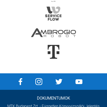
DOKUMENTUMOK
MTK Budapest Zrt. - Független Könyvvizsgálói Jelentés