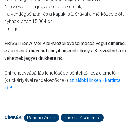
"becsekkolni" a jegyekkel drukkereink;
- a vendégpénztár és a kapuk is 2 órával a mérkőzés előtt
nyitnak, azaz 15:00-kor.
[image]
FRISSÍTÉS: A Mol Vidi-Mezőkövesd meccs végül elmarad,
ez a mieink meccsét annyiban érinti, hogy a 3I szektorba is
vehetnek jegyet drukkereink.
Online jegyvásárlás lehetősége péntektől lesz elérhető
(klubkártyával rendelkezőknek)
az alábbi linken - kattints
ide!
CÍMKÉK:
Pancho Aréna
Puskás Akadémia