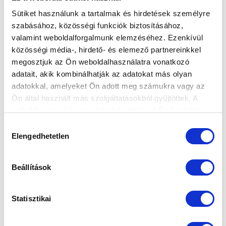
Sütiket használunk a tartalmak és hirdetések személyre
Ne maradjon le egy eseményről sem! Iratkozzon fel ingyenes
szabásához, közösségi funkciók biztosításához,
hírlevelünkre:
valamint weboldalforgalmunk elemzéséhez. Ezenkívül
közösségi média-, hirdető- és elemező partnereinkkel
megosztjuk az Ön weboldalhasználatra vonatkozó
adatait, akik kombinálhatják az adatokat más olyan
adatokkal, amelyeket Ön adott meg számukra vagy az
Ön által használt más szolgáltatásokból gyűjtöttek. A
Elfogadom az
Adatvédelmi tájékoztatót
!
weboldalon való böngészés folytatásával Ön hozzájárul a
FELIRATKOZOM
sütik használatához.
Hozzájárulás
Elengedhetetlen
kiválasztása
SZPONZOROK
Beállítások
Statisztikai