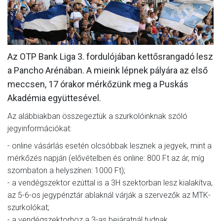
MÉRKŐZÉSEK
KLUB
GALÉRIA
Az OTP Bank Liga 3. fordulójában kettősrangadó lesz
a Pancho Arénában. A mieink lépnek pályára az első
SZURKOLÓI ÉLMÉNYEK
meccsen, 17 órakor mérkőzünk meg a Puskás
AKKREDITÁCIÓ
Akadémia együttesével.
Az alábbiakban összegeztük a szurkolóinknak szóló
jegyinformációkat:
- online vásárlás esetén olcsóbbak lesznek a jegyek, mint a
mérkőzés napján (elővételben és online: 800 Ft az ár, míg
szombaton a helyszínen: 1000 Ft);
- a vendégszektor ezúttal is a 3H szektorban lesz kialakítva,
az 5-6-os jegypénztár ablaknál várják a szervezők az MTK-
szurkolókat;
- a vendégszektorhoz a 3-as bejáratnál tudnak