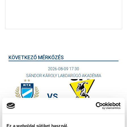
KÖVETKEZŐ MÉRKŐZÉS
2026-08-09 17:30
SÁNDOR KÁROLY LABDARÚGÓ AKADÉMIA
VS
MTK BUDAPEST II
SZEKSZÁRDI UFC
MTK BUDAPEST HÍRLEVÉL
Ez a weboldal sütiket használ.