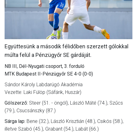
MÉRKŐZÉSEK
KLUB
GALÉRIA
SZURKOLÓI ÉLMÉNYEK
Együttesünk a második félidőben szerzett gólokkal
múlta felül a Pénzügyőr SE gárdáját.
AKKREDITÁCIÓ
NB III, Dél-Nyugati csoport, 3. forduló
MTK Budapest II-Pénzügyőr SE 4-0 (0-0)
Sándor Károly Labdarúgó Akadémia
Vezette: Laki Fülöp (Sáfárik, Huszár)
Gólszerző:
Steer (51. - öngól), László Máté (74.), Szűcs
(79.), Csucsánszky (87.)
Sárga lap:
Bene (32.), László Krisztián (48.), Csikós (58.),
illetve Szabó (45.), Grabant (54.), Labát (66.)