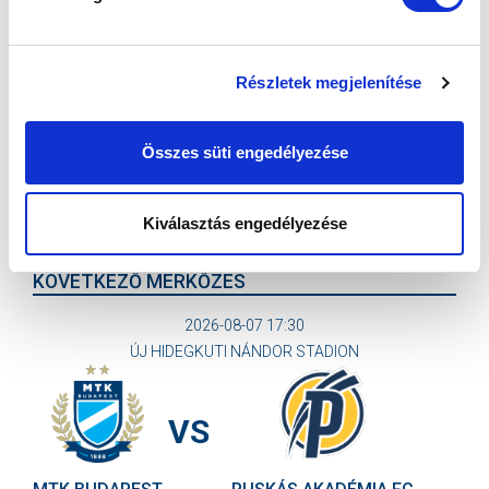
2026-07-26
NB III-as csapatunk a tavaly NB II-es Budafok
legyőzésével kezdte az idényt.
Részletek megjelenítése
Összes süti engedélyezése
Kiválasztás engedélyezése
KÖVETKEZŐ MÉRKŐZÉS
2026-08-07 17:30
ÚJ HIDEGKUTI NÁNDOR STADION
VS