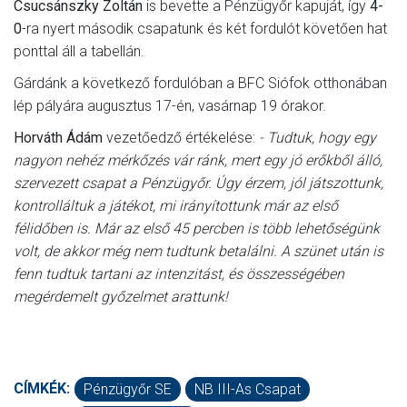
Csucsánszky Zoltán
is bevette a Pénzügyőr kapuját, így
4-
0
-ra nyert második csapatunk és két fordulót követően hat
ponttal áll a tabellán.
Gárdánk a következő fordulóban a BFC Siófok otthonában
lép pályára augusztus 17-én, vasárnap 19 órakor.
Horváth Ádám
vezetőedző értékelése:
- Tudtuk, hogy egy
nagyon nehéz mérkőzés vár ránk, mert egy jó erőkből álló,
szervezett csapat a Pénzügyőr. Úgy érzem, jól játszottunk,
kontrolláltuk a játékot, mi irányítottunk már az első
félidőben is. Már az első 45 percben is több lehetőségünk
volt, de akkor még nem tudtunk betalálni. A szünet után is
fenn tudtuk tartani az intenzitást, és összességében
megérdemelt győzelmet arattunk!
CÍMKÉK:
Pénzügyőr SE
NB III-As Csapat