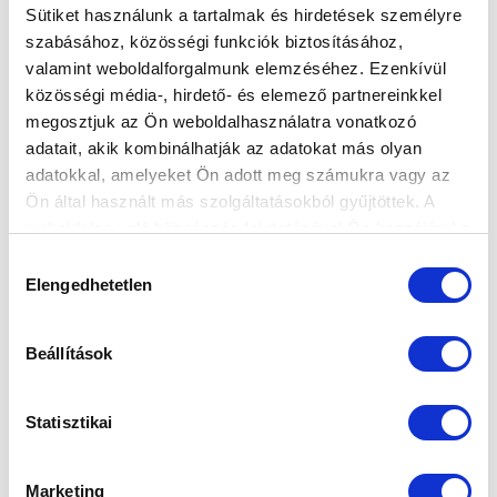
Képeken NB III-as csapatunk Budafok elleni bajnokija.
Sütiket használunk a tartalmak és hirdetések személyre
szabásához, közösségi funkciók biztosításához,
valamint weboldalforgalmunk elemzéséhez. Ezenkívül
közösségi média-, hirdető- és elemező partnereinkkel
megosztjuk az Ön weboldalhasználatra vonatkozó
adatait, akik kombinálhatják az adatokat más olyan
adatokkal, amelyeket Ön adott meg számukra vagy az
Ön által használt más szolgáltatásokból gyűjtöttek. A
weboldalon való böngészés folytatásával Ön hozzájárul a
sütik használatához.
Hozzájárulás
Elengedhetetlen
kiválasztása
Beállítások
Statisztikai
NB III: BRAVÚROS GYŐZELEMMEL
INDÍTOTTUK A SZEZONT
Marketing