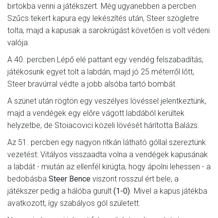
birtokba venni a játékszert. Még ugyanebben a percben
Szűcs tekert kapura egy lekészítés után, Steer szögletre
tolta, majd a kapusak a sarokrúgást követően is volt védeni
valója.
A 40. percben Lépő elé pattant egy vendég felszabadítás,
játékosunk egyet tolt a labdán, majd jó 25 méterről lőtt,
Steer bravúrral védte a jobb alsóba tartó bombát.
A szünet után rögtön egy veszélyes lövéssel jelentkeztünk,
majd a vendégek egy előre vágott labdából kerültek
helyzetbe, de Stoiacovici közeli lövését hárította Balázs.
Az 51. percben egy nagyon ritkán látható góllal szereztünk
vezetést: Vitályos visszaadta volna a vendégek kapusának
a labdát - miután az ellenfél kirúgta, hogy ápolni lehessen - a
bedobásba
Steer Bence
viszont rosszul ért bele, a
játékszer pedig a hálóba gurult
(1-0)
. Mivel a kapus játékba
avatkozott, így szabályos gól született.