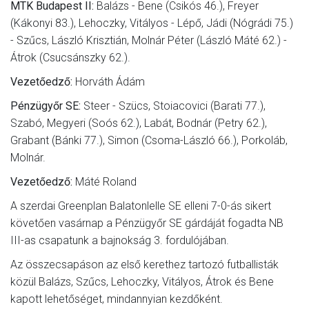
MTK Budapest II:
Balázs - Bene (Csikós 46.), Freyer
(Kákonyi 83.), Lehoczky, Vitályos - Lépő, Jádi (Nógrádi 75.)
- Szűcs, László Krisztián, Molnár Péter (László Máté 62.) -
Átrok (Csucsánszky 62.).
Vezetőedző:
Horváth Ádám
Pénzügyőr SE:
Steer - Szücs, Stoiacovici (Barati 77.),
Szabó, Megyeri (Soós 62.), Labát, Bodnár (Petry 62.),
Grabant (Bánki 77.), Simon (Csoma-László 66.), Porkoláb,
Molnár.
Vezetőedző:
Máté Roland
A szerdai Greenplan Balatonlelle SE elleni 7-0-ás sikert
követően vasárnap a Pénzügyőr SE gárdáját fogadta NB
III-as csapatunk a bajnokság 3. fordulójában.
Az összecsapáson az első kerethez tartozó futballisták
közül Balázs, Szűcs, Lehoczky, Vitályos, Átrok és Bene
kapott lehetőséget, mindannyian kezdőként.