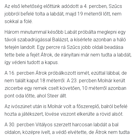
Az első lehetőség előttünk adódott a 4. percben, Szűcs
jobbról befelé tolta a labdát, majd 19 méterről lőtt, nem
sokkal a fölé.
Három minutummal később Labát próbálta meglepni egy
távoli szabadrúgással Balázst, a kísérlete azonban a háló
tetején landolt. Egy percre rá Szűcs jobb oldali beadása
tette bele a fejét Átrok, de irányítani már nem tudta a labdát,
így védeni tudott a kapus.
A 16. percben Átrok próbálkozott ismét, ezúttal lábbal, de
nem talált kaput 18 méterről. A 23. percben Molnár került
ziccerbe egy remek cselt követően, 10 méterről azonban
pont oda lőtte, ahol Steer állt.
Az ivószünet után is Molnár volt a főszereplő, balról befelé
hozta a játékszert, lövése viszont elkerülte a rövid alsót.
A 30. percben Vitályos szerzett harcosan labdát a bal
oldalon, középre ívelt, a védő elvétette, de Átrok nem tudta