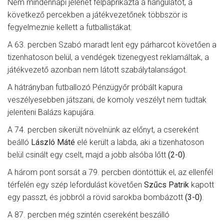
Nem mindennapi jelenet felpaprikázta a hangulatot, a
következő percekben a játékvezetőnek többször is
fegyelmeznie kellett a futballistákat.
A 63. percben Szabó maradt lent egy párharcot követően a
tizenhatoson belül, a vendégek tizenegyest reklamáltak, a
játékvezető azonban nem látott szabálytalanságot.
A hátrányban futballozó Pénzügyőr próbált kapura
veszélyesebben játszani, de komoly veszélyt nem tudtak
jelenteni Balázs kapujára.
A 74. percben sikerült növelnünk az előnyt, a csereként
beálló
László Máté
elé került a labda, aki a tizenhatoson
belül csinált egy cselt, majd a jobb alsóba lőtt
(2-0)
.
A három pont sorsát a 79. percben döntöttük el, az ellenfél
térfelén egy szép lefordulást követően
Szűcs Patrik
kapott
egy passzt, és jobbról a rövid sarokba bombázott
(3-0)
.
A 87. percben még szintén csereként beszálló