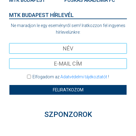
MTK BUDAPEST
PUSKÁS AKADÉMIA FC
MTK BUDAPEST HÍRLEVÉL
Ne maradjon le egy eseményről sem! Iratkozzon fel ingyenes
hírlevelünkre:
Elfogadom az
Adatvédelmi tájékoztatót
!
FELIRATKOZOM
SZPONZOROK