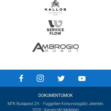
DOKUMENTUMOK
MTK Budapest Zrt. - Független Könyvvizsgálói Jelentés
2020 - Kiegészítő Melléklet