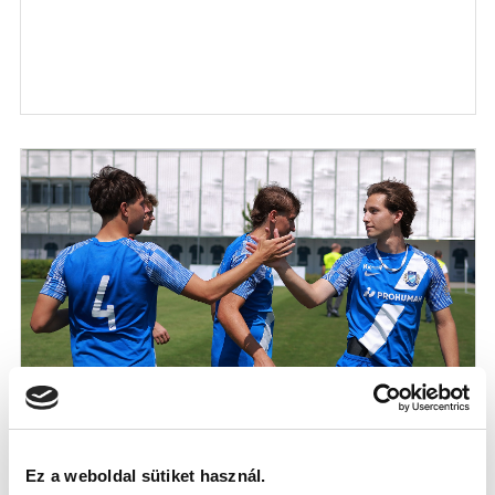
KÉPGALÉRIA: MTK BUDAPEST II. -
BUDAFOKI MTE 4-2
2026-07-27
Ez a weboldal sütiket használ.