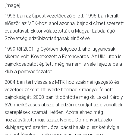
[image]
1993-ban az Újpest vezetőedzője lett. 1996-ban került
először az MTK-hoz, ahol azonnal bajnoki címet szerzett
csapatával. Ekkor választották a Magyar Labdarúgó
Szövetség edzőbizottságának elnökévé.
1999-től 2001-ig Győrben dolgozott, ahol ugyancsak
sikeres volt. Következett a Ferencváros. Az Üllői úton is
bajnokcsapatot épített, még ha nem is vele fejezte be a
klub a pontvadászatot.
2004-ben tért vissza az MTK-hoz szakmai igazgató és
vezetőedzőként. Itt nyerte harmadik magyar felnőtt
bajnokságát. 2008-ban itt döntötte meg dr. Lakat Károly
626 mérkőzéses abszolút edzői rekordját az élvonalbeli
szereplések számát illetően. Azóta ehhez még
hozzágyűjtött majd százötvenet. Domonyai László
klubigazgató szerint Józsi bácsi halála plusz két évig a
csapat főnöke. Játékosai szerint mindig is igazi