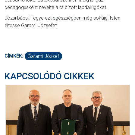
pedagógusként nevelte a rá bízott labdarúgókat.
Józsi bácsi! Tegye ezt egészségben még sokáig! Isten
éltesse Garami Józsefet!
CÍMKÉK:
Garami József
KAPCSOLÓDÓ CIKKEK