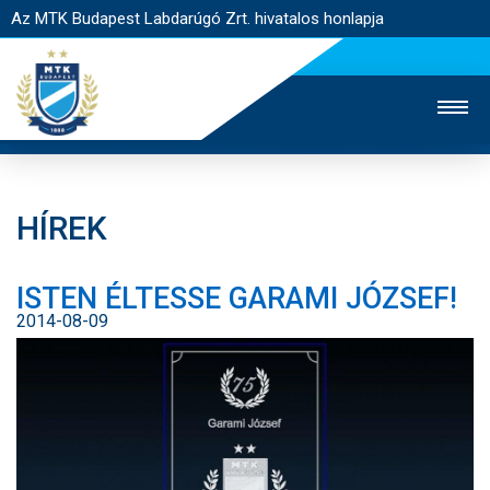
Az MTK Budapest Labdarúgó Zrt. hivatalos honlapja
HÍREK
MTK TV
UTÁNPÓTLÁS
NŐI SZAKÁG
ISTEN ÉLTESSE GARAMI JÓZSEF!
JEGYÉRTÉKESÍTÉS
WEBSHOP
STADION
2014-08-09
EGYESÜLET
KAPCSOLAT
NYITÓLAP
HÍREK
CSAPATOK