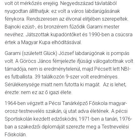
volt öt mérkőzés erejéig. Negyedszázad távlatából
nyugodtan állíthatjuk: ez volt a város labdarúgásának
fénykora. Rendszeresen az élvonal elitjében szerepeltek.
Bajnoki ezüst-, és bronzérem fűződik Garami mester
nevéhez. Játszottak kupadöntőket és 1990-ben a csúcsra
értek a Magyar Kupa elhódításával.
Garami (született Glück) József labdarúgónak is pompás
volt. A Göröcs János fémjelezte ifjúsági válogatottnak volt
támadója, nem is eredménytelenül, majd Pécsett lett NBI-
es futballista. 39 találkozón 9-szer volt eredményes.
Sérülékenysége miatt nem futotta ki magát. Az is lehet,
érezte: nem ez az ő igazi élete.
1964-ben végzett a Pécsi Tanárképző Főiskola magyar-
orosz-testnevelés szakán, új utat adva életének. A pécsi
Sportiskolán kezdett edzősködni, 1971-ben a tanári, 1976-
ban a szakedzői diplomáját szerezte meg a Testnevelési
Főiskolán.