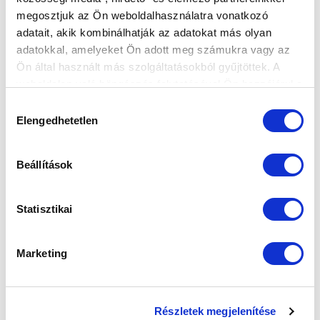
KÖVETKEZŐ MÉRKŐZÉS
megosztjuk az Ön weboldalhasználatra vonatkozó
2026-08-09 17:30
adatait, akik kombinálhatják az adatokat más olyan
SÁNDOR KÁROLY LABDARÚGÓ AKADÉMIA
adatokkal, amelyeket Ön adott meg számukra vagy az
Ön által használt más szolgáltatásokból gyűjtöttek. A
weboldalon való böngészés folytatásával Ön hozzájárul a
VS
sütik használatához.
Hozzájárulás
Elengedhetetlen
kiválasztása
MTK BUDAPEST II
SZEKSZÁRDI UFC
Beállítások
MTK BUDAPEST HÍRLEVÉL
Ne maradjon le egy eseményről sem! Iratkozzon fel ingyenes
Statisztikai
hírlevelünkre:
Marketing
Részletek megjelenítése
Elfogadom az
Adatvédelmi tájékoztatót
!