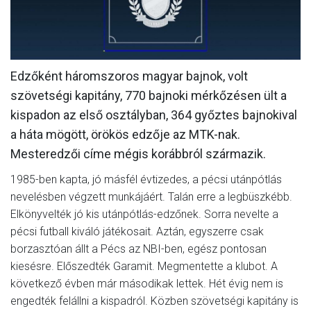
MÉRKŐZÉSEK
KLUB
Edzőként háromszoros magyar bajnok, volt
GALÉRIA
szövetségi kapitány, 770 bajnoki mérkőzésen ült a
SZURKOLÓI ÉLMÉNYEK
kispadon az első osztályban, 364 győztes bajnokival
AKKREDITÁCIÓ
a háta mögött, örökös edzője az MTK-nak.
Mesteredzői címe mégis korábbról származik.
1985-ben kapta, jó másfél évtizedes, a pécsi utánpótlás
nevelésben végzett munkájáért. Talán erre a legbüszkébb.
Elkönyvelték jó kis utánpótlás-edzőnek. Sorra nevelte a
pécsi futball kiváló játékosait. Aztán, egyszerre csak
borzasztóan állt a Pécs az NBI-ben, egész pontosan
kiesésre. Előszedték Garamit. Megmentette a klubot. A
következő évben már másodikak lettek. Hét évig nem is
engedték felállni a kispadról. Közben szövetségi kapitány is