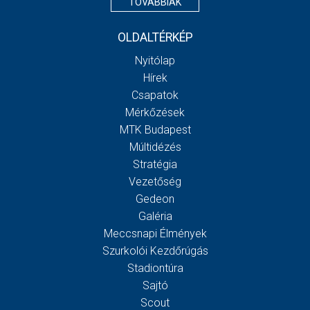
TOVÁBBIAK
OLDALTÉRKÉP
Nyitólap
Hírek
Csapatok
Mérkőzések
MTK Budapest
Múltidézés
Stratégia
Vezetőség
Gedeon
Galéria
Meccsnapi Élmények
Szurkolói Kezdőrúgás
Stadiontúra
Sajtó
Scout