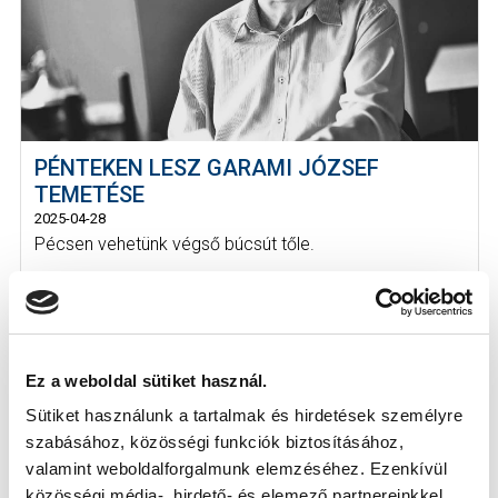
PÉNTEKEN LESZ GARAMI JÓZSEF
TEMETÉSE
2025-04-28
Pécsen vehetünk végső búcsút tőle.
Ez a weboldal sütiket használ.
Sütiket használunk a tartalmak és hirdetések személyre
szabásához, közösségi funkciók biztosításához,
valamint weboldalforgalmunk elemzéséhez. Ezenkívül
közösségi média-, hirdető- és elemező partnereinkkel