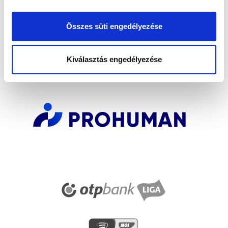
FELIRATKOZOM
Összes süti engedélyezése
SZPONZOROK
Kiválasztás engedélyezése