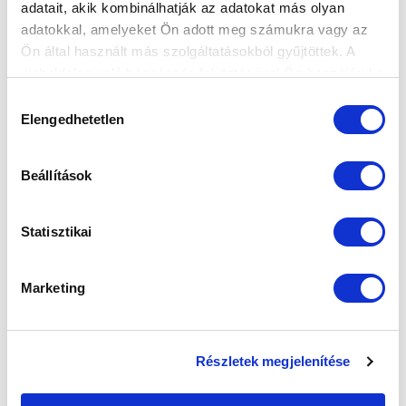
Elfogadom az
Adatvédelmi tájékoztatót
!
adatait, akik kombinálhatják az adatokat más olyan
adatokkal, amelyeket Ön adott meg számukra vagy az
FELIRATKOZOM
Ön által használt más szolgáltatásokból gyűjtöttek. A
weboldalon való böngészés folytatásával Ön hozzájárul a
sütik használatához.
Hozzájárulás
SZPONZOROK
Elengedhetetlen
kiválasztása
Beállítások
Statisztikai
Marketing
Részletek megjelenítése