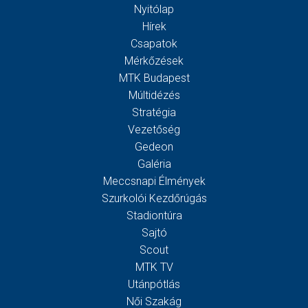
Nyitólap
Hírek
Csapatok
Mérkőzések
MTK Budapest
Múltidézés
Stratégia
Vezetőség
Gedeon
Galéria
Meccsnapi Élmények
Szurkolói Kezdőrúgás
Stadiontúra
Sajtó
Scout
MTK TV
Utánpótlás
Női Szakág