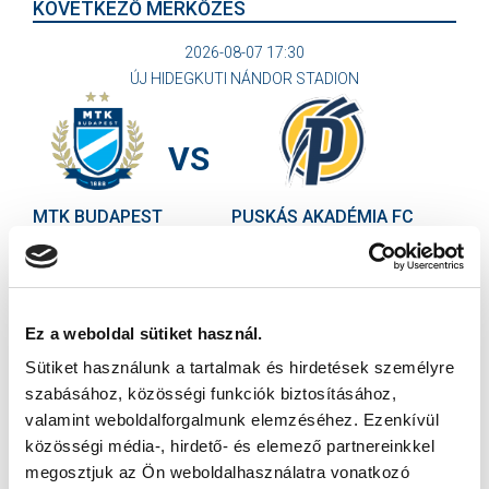
KÖVETKEZŐ MÉRKŐZÉS
2026-08-07 17:30
ÚJ HIDEGKUTI NÁNDOR STADION
VS
MTK BUDAPEST
PUSKÁS AKADÉMIA FC
MTK BUDAPEST HÍRLEVÉL
Ne maradjon le egy eseményről sem! Iratkozzon fel ingyenes
hírlevelünkre:
Ez a weboldal sütiket használ.
Sütiket használunk a tartalmak és hirdetések személyre
szabásához, közösségi funkciók biztosításához,
valamint weboldalforgalmunk elemzéséhez. Ezenkívül
közösségi média-, hirdető- és elemező partnereinkkel
megosztjuk az Ön weboldalhasználatra vonatkozó