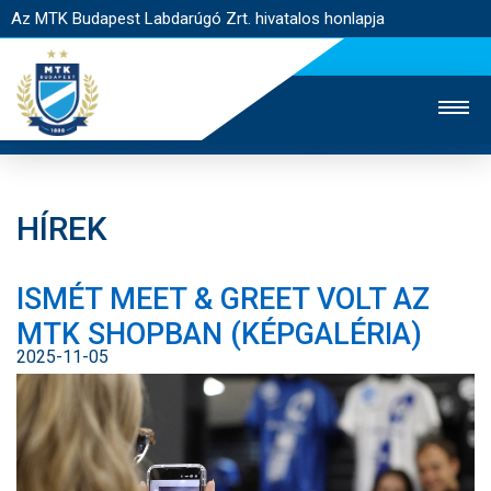
Az MTK Budapest Labdarúgó Zrt. hivatalos honlapja
HÍREK
MTK TV
UTÁNPÓTLÁS
NŐI SZAKÁG
ISMÉT MEET & GREET VOLT AZ
JEGYÉRTÉKESÍTÉS
WEBSHOP
STADION
MTK SHOPBAN (KÉPGALÉRIA)
EGYESÜLET
KAPCSOLAT
2025-11-05
NYITÓLAP
HÍREK
CSAPATOK