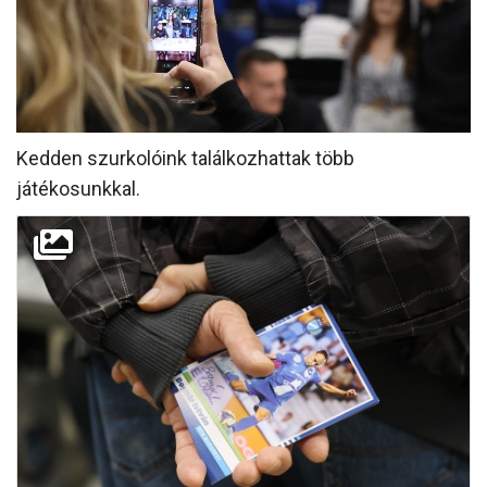
MÉRKŐZÉSEK
KLUB
GALÉRIA
Kedden szurkolóink találkozhattak több
SZURKOLÓI ÉLMÉNYEK
játékosunkkal.
AKKREDITÁCIÓ