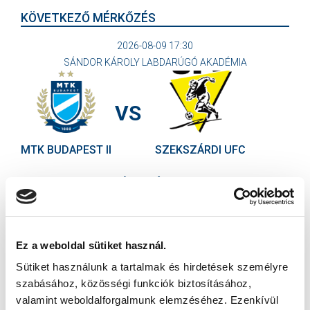
KÖVETKEZŐ MÉRKŐZÉS
2026-08-09 17:30
SÁNDOR KÁROLY LABDARÚGÓ AKADÉMIA
VS
MTK BUDAPEST II
SZEKSZÁRDI UFC
MTK BUDAPEST HÍRLEVÉL
Ne maradjon le egy eseményről sem! Iratkozzon fel ingyenes
hírlevelünkre:
Ez a weboldal sütiket használ.
Sütiket használunk a tartalmak és hirdetések személyre
szabásához, közösségi funkciók biztosításához,
valamint weboldalforgalmunk elemzéséhez. Ezenkívül