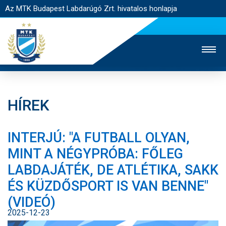
Az MTK Budapest Labdarúgó Zrt. hivatalos honlapja
HÍREK
MTK TV
UTÁNPÓTLÁS
NŐI SZAKÁG
INTERJÚ: "A FUTBALL OLYAN,
JEGYÉRTÉKESÍTÉS
WEBSHOP
STADION
MINT A NÉGYPRÓBA: FŐLEG
EGYESÜLET
KAPCSOLAT
LABDAJÁTÉK, DE ATLÉTIKA, SAKK
ÉS KÜZDŐSPORT IS VAN BENNE"
NYITÓLAP
(VIDEÓ)
HÍREK
2025-12-23
CSAPATOK