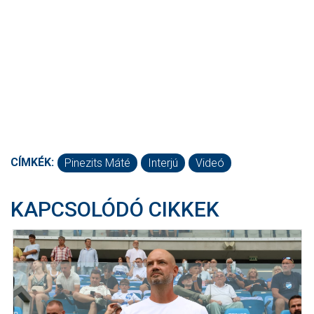
CÍMKÉK:
Pinezits Máté
Interjú
Videó
KAPCSOLÓDÓ CIKKEK