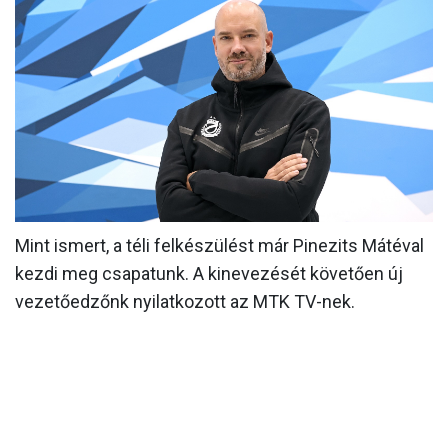
MÉRKŐZÉSEK
KLUB
GALÉRIA
SZURKOLÓI ÉLMÉNYEK
AKKREDITÁCIÓ
Mint ismert, a téli felkészülést már Pinezits Mátéval
kezdi meg csapatunk. A kinevezését követően új
vezetőedzőnk nyilatkozott az MTK TV-nek.