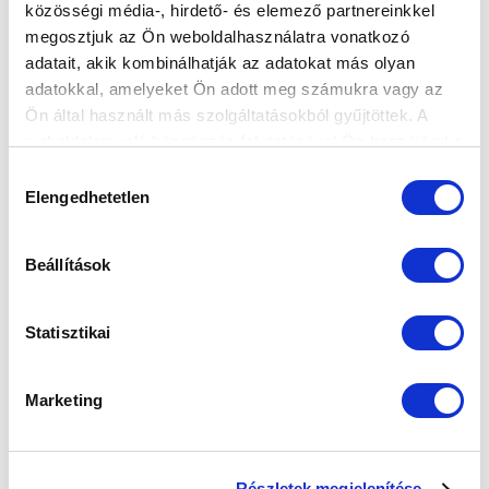
közösségi média-, hirdető- és elemező partnereinkkel
Elfogadom az
Adatvédelmi tájékoztatót
!
megosztjuk az Ön weboldalhasználatra vonatkozó
adatait, akik kombinálhatják az adatokat más olyan
FELIRATKOZOM
adatokkal, amelyeket Ön adott meg számukra vagy az
Ön által használt más szolgáltatásokból gyűjtöttek. A
weboldalon való böngészés folytatásával Ön hozzájárul a
SZPONZOROK
sütik használatához.
Hozzájárulás
Elengedhetetlen
kiválasztása
Beállítások
Statisztikai
Marketing
Részletek megjelenítése