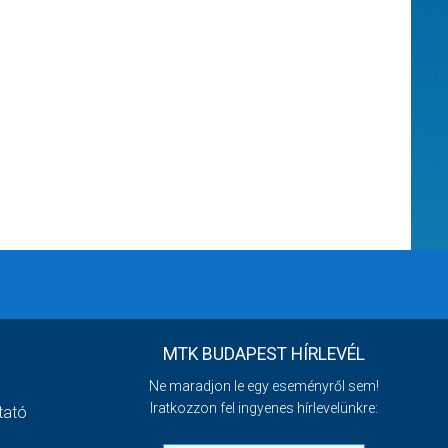
MTK BUDAPEST HÍRLEVÉL
Ne maradjon le egy eseményről sem!
Iratkozzon fel ingyenes hírlevelünkre:
tató