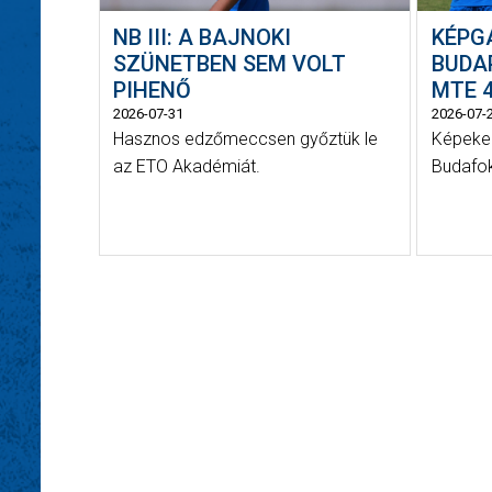
NB III: A BAJNOKI
KÉPG
SZÜNETBEN SEM VOLT
BUDAP
PIHENŐ
MTE 4
2026-07-31
2026-07-
Hasznos edzőmeccsen győztük le
Képeken
az ETO Akadémiát.
Budafok 