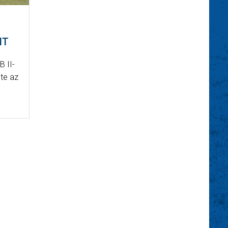
NT
B II-
te az