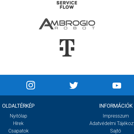
OLDALTÉRKÉP
INFORMÁCIÓK
Nyitólap
Impresszum
Hírek
Adatvédelmi Tájékoz
Csapatok
Sajtó