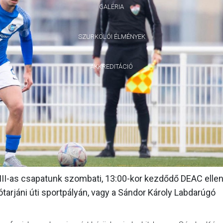
GALÉRIA
SZURKOLÓI ÉLMÉNYEK
AKKREDITÁCIÓ
III-as csapatunk szombati, 13:00-kor kezdődő DEAC ellen
arjáni úti sportpályán, vagy a Sándor Károly Labdarúgó