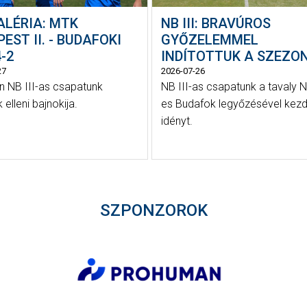
ALÉRIA: MTK
NB III: BRAVÚROS
EST II. - BUDAFOKI
GYŐZELEMMEL
-2
INDÍTOTTUK A SZEZO
27
2026-07-26
 NB III-as csapatunk
NB III-as csapatunk a tavaly N
elleni bajnokija.
es Budafok legyőzésével kezd
idényt.
SZPONZOROK