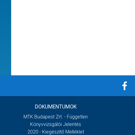
DOKUMENTUMOK
MTK Budapest Zrt. - Független
Könyvvizsgálói Jelentés
2020 - Kiegészítő Melléklet