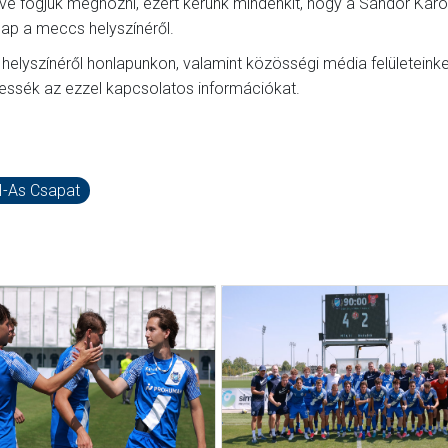
e fogjuk meghozni, ezért kérünk mindenkit, hogy a Sándor Káro
ap a meccs helyszínéről.
helyszínéről honlapunkon, valamint közösségi média felületeinke
essék az ezzel kapcsolatos információkat.
I-As Csapat