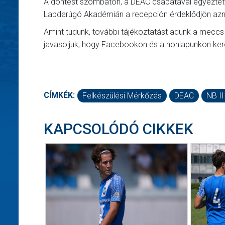
A döntést szombaton, a DEAC csapatával egyeztetv
Labdarúgó Akadémián a recepción érdeklődjön azn
Amint tudunk, további tájékoztatást adunk a meccs 
javasoljuk, hogy Facebookon és a honlapunkon ker
CÍMKÉK:
Felkészülési Mérkőzés
DEAC
NB II
KAPCSOLÓDÓ CIKKEK