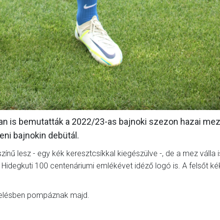
n is bemutatták a 2022/23-as bajnoki szezon hazai meze
eni bajnokin debütál.
 színű lesz - egy kék keresztcsíkkal kiegészülve -, de a mez válla i
n a Hidegkuti 100 centenáriumi emlékévet idéző logó is. A felsőt k
erelésben pompáznak majd.