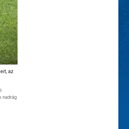
it, az
s
ék nadrág