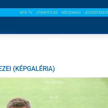
MTK TV
UTÁNPÓTLÁS
NŐI SZAKÁG
JEGYÉRTÉKES
NYITÓLAP
HÍREK
EZEI (KÉPGALÉRIA)
CSAPATOK
MÉRKŐZÉSEK
KLUB