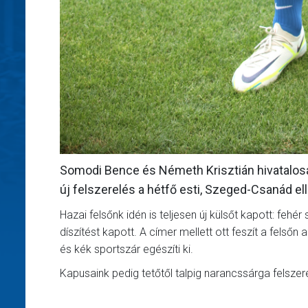
Somodi Bence és Németh Krisztián hivatalosa
új felszerelés a hétfő esti, Szeged-Csanád ell
Hazai felsőnk idén is teljesen új külsőt kapott: fehér
díszítést kapott. A címer mellett ott feszít a felső
és kék sportszár egészíti ki.
Kapusaink pedig tetőtől talpig narancssárga felsz