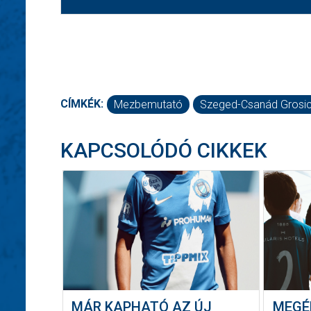
CÍMKÉK:
Mezbemutató
Szeged-Csanád Grosi
KAPCSOLÓDÓ CIKKEK
MÁR KAPHATÓ AZ ÚJ
MEGÉ