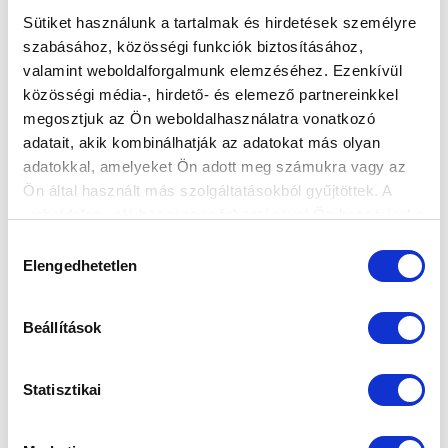
Ne maradjon le egy eseményről sem! Iratkozzon fel ingyenes
Sütiket használunk a tartalmak és hirdetések személyre
hírlevelünkre:
szabásához, közösségi funkciók biztosításához,
valamint weboldalforgalmunk elemzéséhez. Ezenkívül
közösségi média-, hirdető- és elemező partnereinkkel
megosztjuk az Ön weboldalhasználatra vonatkozó
adatait, akik kombinálhatják az adatokat más olyan
adatokkal, amelyeket Ön adott meg számukra vagy az
Ön által használt más szolgáltatásokból gyűjtöttek. A
Elfogadom az
Adatvédelmi tájékoztatót
!
weboldalon való böngészés folytatásával Ön hozzájárul a
FELIRATKOZOM
sütik használatához.
Hozzájárulás
Elengedhetetlen
kiválasztása
SZPONZOROK
Beállítások
Statisztikai