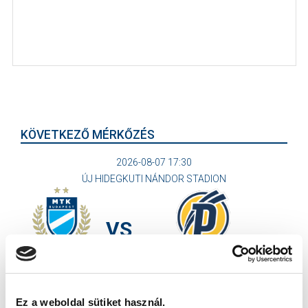
KÖVETKEZŐ MÉRKŐZÉS
2026-08-07 17:30
ÚJ HIDEGKUTI NÁNDOR STADION
VS
MTK BUDAPEST
PUSKÁS AKADÉMIA FC
MTK BUDAPEST HÍRLEVÉL
Ez a weboldal sütiket használ.