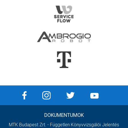
DOKUMENTUMOK
MTK Budapest Zrt. - Független Könyvvizsgálói Jelentés