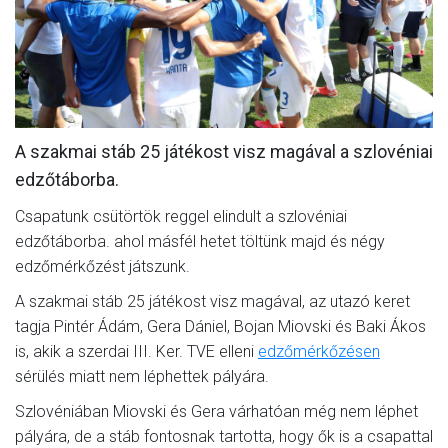
MÉRKŐZÉSEK
KLUB
GALÉRIA
SZURKOLÓI ÉLMÉNYEK
A szakmai stáb 25 játékost visz magával a szlovéniai
edzőtáborba.
AKKREDITÁCIÓ
Csapatunk csütörtök reggel elindult a szlovéniai
edzőtáborba. ahol másfél hetet töltünk majd és négy
edzőmérkőzést játszunk.
A szakmai stáb 25 játékost visz magával, az utazó keret
tagja Pintér Ádám, Gera Dániel, Bojan Miovski és Baki Ákos
is, akik a szerdai III. Ker. TVE elleni
edzőmérkőzésen
sérülés miatt nem léphettek pályára.
Szlovéniában Miovski és Gera várhatóan még nem léphet
pályára, de a stáb fontosnak tartotta, hogy ők is a csapattal