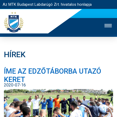
Az MTK Budapest Labdarúgó Zrt. hivatalos honlapja
HÍREK
MTK TV
UTÁNPÓTLÁS
NŐI SZAKÁG
ÍME AZ EDZŐTÁBORBA UTAZÓ
JEGYÉRTÉKESÍTÉS
WEBSHOP
STADION
KERET
EGYESÜLET
KAPCSOLAT
2020-07-16
NYITÓLAP
HÍREK
CSAPATOK