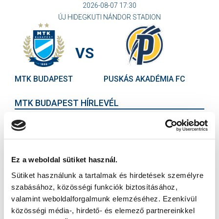
2026-08-07 17:30
ÚJ HIDEGKUTI NÁNDOR STADION
VS
MTK BUDAPEST
PUSKÁS AKADÉMIA FC
MTK BUDAPEST HÍRLEVÉL
Ne maradjon le egy eseményről sem! Iratkozzon fel ingyenes
hírlevelünkre:
Ez a weboldal sütiket használ.
Sütiket használunk a tartalmak és hirdetések személyre
szabásához, közösségi funkciók biztosításához,
valamint weboldalforgalmunk elemzéséhez. Ezenkívül
Elfogadom az
Adatvédelmi tájékoztatót
!
közösségi média-, hirdető- és elemező partnereinkkel