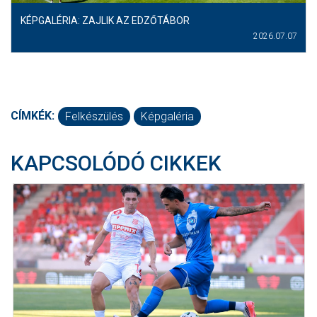
KÉPGALÉRIA: ZAJLIK AZ EDZŐTÁBOR
2026.07.07
CÍMKÉK:
Felkészülés
Képgaléria
KAPCSOLÓDÓ CIKKEK