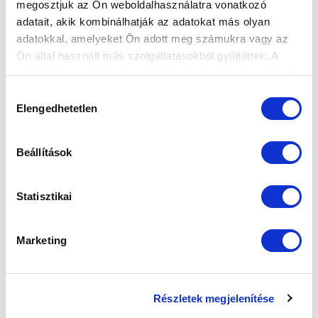
megosztjuk az Ön weboldalhasználatra vonatkozó
FELIRATKOZOM
adatait, akik kombinálhatják az adatokat más olyan
adatokkal, amelyeket Ön adott meg számukra vagy az
Ön által használt más szolgáltatásokból gyűjtöttek. A
SZPONZOROK
weboldalon való böngészés folytatásával Ön hozzájárul a
sütik használatához.
Hozzájárulás
Elengedhetetlen
kiválasztása
Beállítások
Statisztikai
Marketing
Részletek megjelenítése