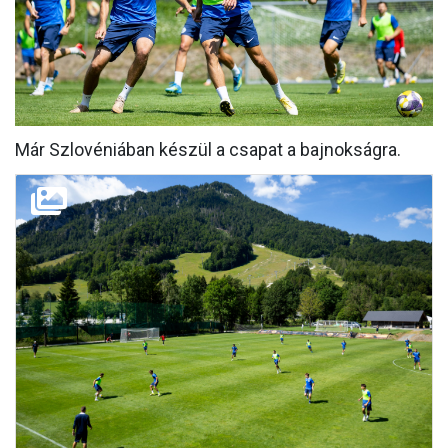
MÉRKŐZÉSEK
KLUB
GALÉRIA
Már Szlovéniában készül a csapat a bajnokságra.
SZURKOLÓI ÉLMÉNYEK
AKKREDITÁCIÓ