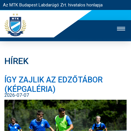
Az MTK Budapest Labdarúgó Zrt. hivatalos honlapja
HÍREK
MTK TV
UTÁNPÓTLÁS
NŐI SZAKÁG
ÍGY ZAJLIK AZ EDZŐTÁBOR
JEGYÉRTÉKESÍTÉS
WEBSHOP
STADION
(KÉPGALÉRIA)
EGYESÜLET
KAPCSOLAT
2026-07-07
NYITÓLAP
HÍREK
CSAPATOK