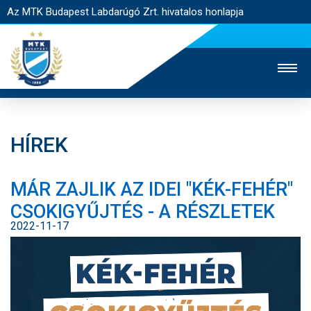
Az MTK Budapest Labdarúgó Zrt. hivatalos honlapja
HÍREK
MTK TV
UTÁNPÓTLÁS
NŐI SZAKÁG
MÁR ZAJLIK AZ IDEI "KÉK-FEHÉR"
JEGYÉRTÉKESÍTÉS
WEBSHOP
STADION
CSOKIGYŰJTÉS - A RÉSZLETEK
EGYESÜLET
KAPCSOLAT
2022-11-17
NYITÓLAP
HÍREK
CSAPATOK