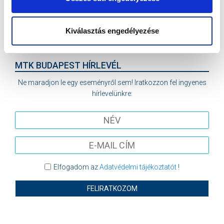
VS
Kiválasztás engedélyezése
BFC SIÓFOK
MTK BUDAPEST II
MTK BUDAPEST HÍRLEVÉL
Ne maradjon le egy eseményről sem! Iratkozzon fel ingyenes
hírlevelünkre:
Elfogadom az
Adatvédelmi tájékoztatót
!
FELIRATKOZOM