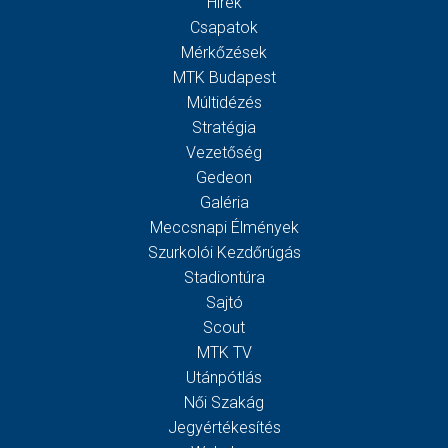
Hírek
Csapatok
Mérkőzések
MTK Budapest
Múltidézés
Stratégia
Vezetőség
Gedeon
Galéria
Meccsnapi Élmények
Szurkolói Kezdőrúgás
Stadiontúra
Sajtó
Scout
MTK TV
Utánpótlás
Női Szakág
Jegyértékesítés