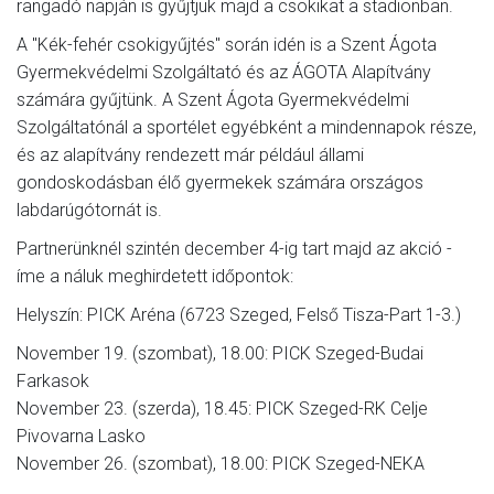
rangadó napján is gyűjtjük majd a csokikat a stadionban.
A "Kék-fehér csokigyűjtés" során idén is a Szent Ágota
Gyermekvédelmi Szolgáltató és az ÁGOTA Alapítvány
számára gyűjtünk. A Szent Ágota Gyermekvédelmi
Szolgáltatónál a sportélet egyébként a mindennapok része,
és az alapítvány rendezett már például állami
gondoskodásban élő gyermekek számára országos
labdarúgótornát is.
Partnerünknél szintén december 4-ig tart majd az akció -
íme a náluk meghirdetett időpontok:
Helyszín: PICK Aréna (6723 Szeged, Felső Tisza-Part 1-3.)
November 19. (szombat), 18.00: PICK Szeged-Budai
Farkasok
November 23. (szerda), 18.45: PICK Szeged-RK Celje
Pivovarna Lasko
November 26. (szombat), 18.00: PICK Szeged-NEKA