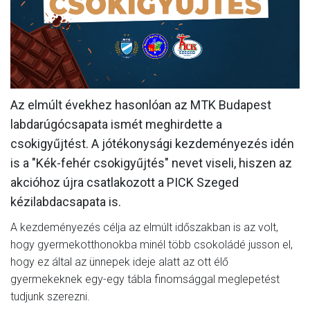
MÉRKŐZÉSEK
KLUB
GALÉRIA
SZURKOLÓI ÉLMÉNYEK
Az elmúlt évekhez hasonlóan az MTK Budapest
labdarúgócsapata ismét meghirdette a
AKKREDITÁCIÓ
csokigyűjtést. A jótékonysági kezdeményezés idén
is a "Kék-fehér csokigyűjtés" nevet viseli, hiszen az
akcióhoz újra csatlakozott a PICK Szeged
kézilabdacsapata is.
A kezdeményezés célja az elmúlt időszakban is az volt,
hogy gyermekotthonokba minél több csokoládé jusson el,
hogy ez által az ünnepek ideje alatt az ott élő
gyermekeknek egy-egy tábla finomsággal meglepetést
tudjunk szerezni.