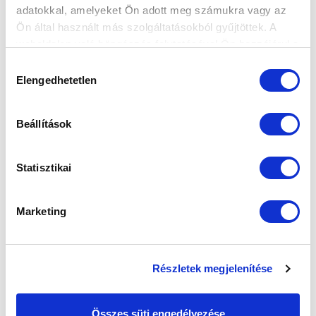
adatokkal, amelyeket Ön adott meg számukra vagy az
ÍGY ZÁRULT IDEI JÓTÉKONYSÁGI
Ön által használt más szolgáltatásokból gyűjtöttek. A
AKCIÓNK (VIDEÓ)
weboldalon való böngészés folytatásával Ön hozzájárul a
sütik használatához.
2024-12-16
Hozzájárulás
A Szeged kézilabdacsapatának Aalborg elleni
Elengedhetetlen
kiválasztása
találkozójával zárult az idei Kék-fe...
Beállítások
Statisztikai
Marketing
KÖVETKEZŐ MÉRKŐZÉS
2026-08-12 19:00
Részletek megjelenítése
SIÓFOK VÁROSI STADION
Összes süti engedélyezése