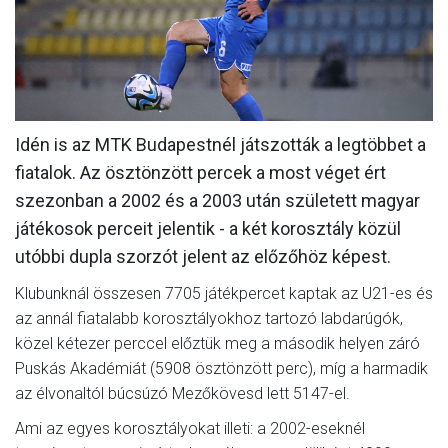
MÉRKŐZÉSEK
KLUB
GALÉRIA
Idén is az MTK Budapestnél játszották a legtöbbet a
SZURKOLÓI ÉLMÉNYEK
fiatalok. Az ösztönzött percek a most véget ért
AKKREDITÁCIÓ
szezonban a 2002 és a 2003 után született magyar
játékosok perceit jelentik - a két korosztály közül
utóbbi dupla szorzót jelent az előzőhöz képest.
Klubunknál összesen 7705 játékpercet kaptak az U21-es és
az annál fiatalabb korosztályokhoz tartozó labdarúgók,
közel kétezer perccel előztük meg a második helyen záró
Puskás Akadémiát (5908 ösztönzött perc), míg a harmadik
az élvonaltól búcsúzó Mezőkövesd lett 5147-el.
Ami az egyes korosztályokat illeti: a 2002-eseknél