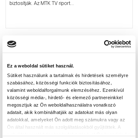
biztosítják. Az MTK TV riport...
KÖVETKEZŐ MÉRKŐZÉS
Ez a weboldal sütiket használ.
2026-08-09 17:30
Sütiket használunk a tartalmak és hirdetések személyre
SÁNDOR KÁROLY LABDARÚGÓ AKADÉMIA
szabásához, közösségi funkciók biztosításához,
valamint weboldalforgalmunk elemzéséhez. Ezenkívül
közösségi média-, hirdető- és elemező partnereinkkel
VS
megosztjuk az Ön weboldalhasználatra vonatkozó
adatait, akik kombinálhatják az adatokat más olyan
MTK BUDAPEST II
SZEKSZÁRDI UFC
adatokkal, amelyeket Ön adott meg számukra vagy az
Ön által használt más szolgáltatásokból gyűjtöttek. A
MTK BUDAPEST HÍRLEVÉL
weboldalon való böngészés folytatásával Ön hozzájárul a