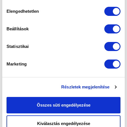
sütik használatához.
Ne maradjon le egy eseményről sem! Iratkozzon fel ingyenes
Hozzájárulás
Elengedhetetlen
hírlevelünkre:
kiválasztása
Beállítások
Statisztikai
Elfogadom az
Adatvédelmi tájékoztatót
!
Marketing
FELIRATKOZOM
SZPONZOROK
Részletek megjelenítése
Összes süti engedélyezése
Kiválasztás engedélyezése