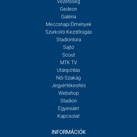
Vezetőség
Gedeon
Galéria
Meccsnapi Élmények
Szurkolói Kezdőrúgás
Stadiontúra
Sajtó
Scout
MTK TV
Utánpótlás
Női Szakág
Jegyértékesítés
Webshop
Stadion
Egyesület
Kapcsolat
INFORMÁCIÓK