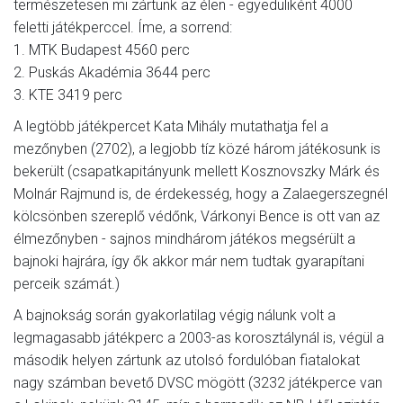
természetesen mi zártunk az élen - egyedüliként 4000
feletti játékperccel. Íme, a sorrend:
1. MTK Budapest 4560 perc
2. Puskás Akadémia 3644 perc
3. KTE 3419 perc
A legtöbb játékpercet Kata Mihály mutathatja fel a
mezőnyben (2702), a legjobb tíz közé három játékosunk is
bekerült (csapatkapitányunk mellett Kosznovszky Márk és
Molnár Rajmund is, de érdekesség, hogy a Zalaegerszegnél
kölcsönben szereplő védőnk, Várkonyi Bence is ott van az
élmezőnyben - sajnos mindhárom játékos megsérült a
bajnoki hajrára, így ők akkor már nem tudtak gyarapítani
perceik számát.)
A bajnokság során gyakorlatilag végig nálunk volt a
legmagasabb játékperc a 2003-as korosztálynál is, végül a
második helyen zártunk az utolsó fordulóban fiatalokat
nagy számban bevető DVSC mögött (3232 játékperce van