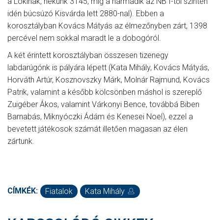
a Lokinak, nekünk 3145, míg a harmadik az NB I-től szintén
idén búcsúzó Kisvárda lett 2880-nal). Ebben a
korosztályban Kovács Mátyás az élmezőnyben zárt, 1398
percével nem sokkal maradt le a dobogóról.
A két érintett korosztályban összesen tizenegy
labdarúgónk is pályára lépett (Kata Mihály, Kovács Mátyás,
Horváth Artúr, Kosznovszky Márk, Molnár Rajmund, Kovács
Patrik, valamint a később kölcsönben máshol is szereplő
Zuigéber Ákos, valamint Várkonyi Bence, továbbá Biben
Barnabás, Miknyóczki Ádám és Kenesei Noel), ezzel a
bevetett játékosok számát illetően magasan az élen
zártunk.
CÍMKÉK:
Fiatalok
Kata Mihály