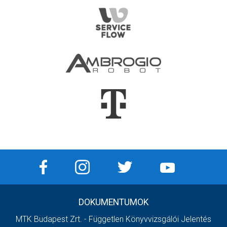
DOKUMENTUMOK
MTK Budapest Zrt. - Független Könyvvizsgálói Jelentés