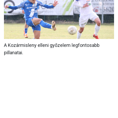
MÉRKŐZÉSEK
KLUB
GALÉRIA
SZURKOLÓI ÉLMÉNYEK
A Kozármisleny elleni győzelem legfontosabb
AKKREDITÁCIÓ
pillanatai.