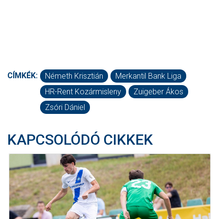
CÍMKÉK:
Németh Krisztián
Merkantil Bank Liga
HR-Rent Kozármisleny
Zuigeber Ákos
Zsóri Dániel
KAPCSOLÓDÓ CIKKEK