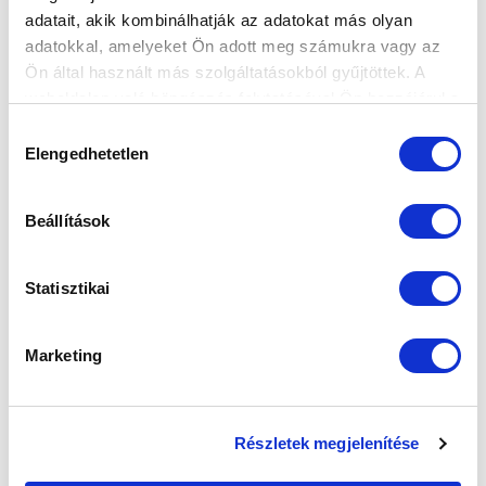
adatait, akik kombinálhatják az adatokat más olyan
Elfogadom az
Adatvédelmi tájékoztatót
!
adatokkal, amelyeket Ön adott meg számukra vagy az
FELIRATKOZOM
Ön által használt más szolgáltatásokból gyűjtöttek. A
weboldalon való böngészés folytatásával Ön hozzájárul a
sütik használatához.
Hozzájárulás
SZPONZOROK
Elengedhetetlen
kiválasztása
Beállítások
Statisztikai
Marketing
Részletek megjelenítése