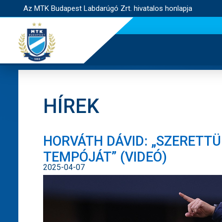
Az MTK Budapest Labdarúgó Zrt. hivatalos honlapja
HÍREK
HORVÁTH DÁVID: „SZERETTÜ
TEMPÓJÁT” (VIDEÓ)
2025-04-07