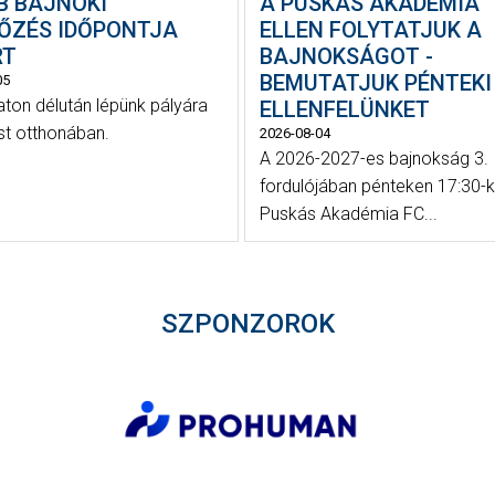
B BAJNOKI
A PUSKÁS AKADÉMIA
ŐZÉS IDŐPONTJA
ELLEN FOLYTATJUK A
RT
BAJNOKSÁGOT -
BEMUTATJUK PÉNTEKI
05
on délután lépünk pályára
ELLENFELÜNKET
st otthonában.
2026-08-04
A 2026-2027-es bajnokság 3.
fordulójában pénteken 17:30-k
Puskás Akadémia FC...
SZPONZOROK