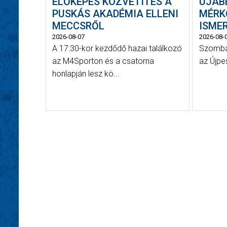
ÉLŐKÉPES KÖZVETÍTÉS A
ÚJAB
PUSKÁS AKADÉMIA ELLENI
MÉRK
MECCSRŐL
ISME
2026-08-07
2026-08-
A 17:30-kor kezdődő hazai találkozó
Szombat
az M4Sporton és a csatorna
az Újpe
honlapján lesz kö...