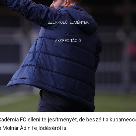
GALÉRIA
SZURKOLÓI ÉLMÉNYEK
AKKREDITÁCIÓ
démia FC elleni teljesítményét, de beszélt a kupameccs
Molnár Ádin fejlődéséről is.