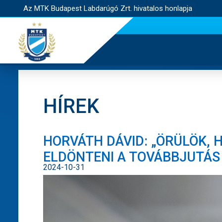
Az MTK Budapest Labdarúgó Zrt. hivatalos honlapja
HÍREK
HORVÁTH DÁVID: „ÖRÜLÖK, 
ELDÖNTENI A TOVÁBBJUTÁS 
2024-10-31