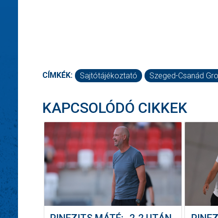
CÍMKÉK:
Sajtótájékoztató
Szeged-Csanád Gro
KAPCSOLÓDÓ CIKKEK
PINEZITS MÁTÉ: „2-2 UTÁN
PINEZ