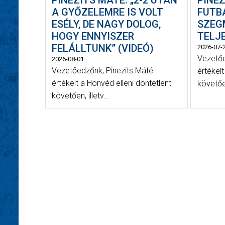
A GYŐZELEMRE IS VOLT
FUTB
ESÉLY, DE NAGY DOLOG,
SZEG
HOGY ENNYISZER
TELJE
FELÁLLTUNK” (VIDEÓ)
2026-07-
Vezetőe
2026-08-01
Vezetőedzőnk, Pinezits Máté
értékel
értékelt a Honvéd elleni döntetlent
követőe
követően, illetv...