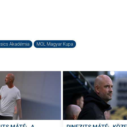
sics Akadémia
MOL Magyar Kupa
ITS MÁTÉ: „A
PINEZITS MÁTÉ: „KÖZ