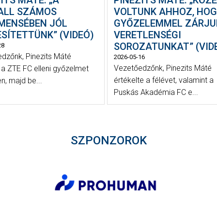
ALL SZÁMOS
VOLTUNK AHHOZ, HO
MENSÉBEN JÓL
GYŐZELEMMEL ZÁRJU
SÍTETTÜNK” (VIDEÓ)
VERETLENSÉGI
SOROZATUNKAT” (VID
28
dzőnk, Pinezits Máté
2026-05-16
Vezetőedzőnk, Pinezits Máté
t a ZTE FC elleni győzelmet
értékelte a félévet, valamint a
n, majd be...
Puskás Akadémia FC e...
SZPONZOROK