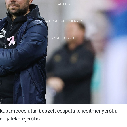
GALÉRIA
SZURKOLÓI ÉLMÉNYEK
AKKREDITÁCIÓ
 kupameccs után beszélt csapata teljesítményéről, a
d játékerejéről is.