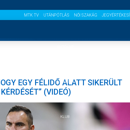
MTK TV
UTÁNPÓTLÁS
NŐI SZAKÁG
JEGYÉRTÉKES
NYITÓLAP
HÍREK
HOGY EGY FÉLIDŐ ALATT SIKERÜLT
CSAPATOK
KÉRDÉSÉT” (VIDEÓ)
MÉRKŐZÉSEK
KLUB