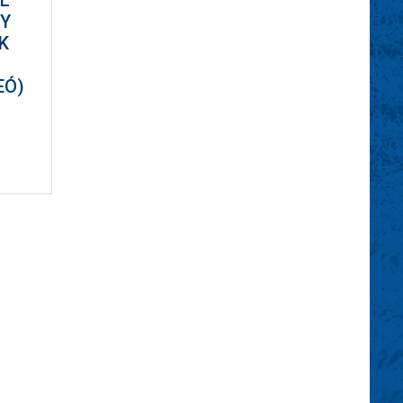
GY
K
EÓ)