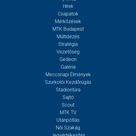
Hírek
Csapatok
Mérkőzések
MTK Budapest
Múltidézés
Stratégia
Vezetőség
Gedeon
Galéria
Meccsnapi Élmények
Szurkolói Kezdőrúgás
Stadiontúra
Sajtó
Scout
MTK TV
Utánpótlás
Női Szakág
Jegyértékesítés