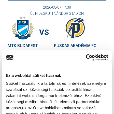
2026-08-07 17:30
ÚJ HIDEGKUTI NÁNDOR STADION
VS
MTK BUDAPEST
PUSKÁS AKADÉMIA FC
MTK BUDAPEST HÍRLEVÉL
Ne maradjon le egy eseményről sem! Iratkozzon fel ingyenes
hírlevelünkre:
Ez a weboldal sütiket használ.
Sütiket használunk a tartalmak és hirdetések személyre
szabásához, közösségi funkciók biztosításához,
valamint weboldalforgalmunk elemzéséhez. Ezenkívül
közösségi média-, hirdető- és elemező partnereinkkel
megosztjuk az Ön weboldalhasználatra vonatkozó
Elfogadom az
Adatvédelmi tájékoztatót
!
adatait, akik kombinálhatják az adatokat más olyan