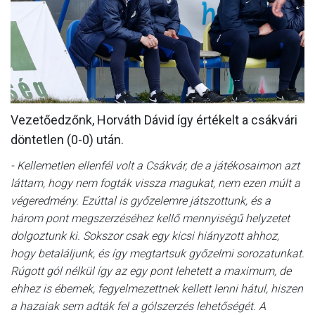
MÉRKŐZÉSEK
KLUB
GALÉRIA
SZURKOLÓI ÉLMÉNYEK
Vezetőedzőnk, Horváth Dávid így értékelt a csákvári
AKKREDITÁCIÓ
döntetlen (0-0) után.
- Kellemetlen ellenfél volt a Csákvár, de a játékosaimon azt
láttam, hogy nem fogták vissza magukat, nem ezen múlt a
végeredmény. Ezúttal is győzelemre játszottunk, és a
három pont megszerzéséhez kellő mennyiségű helyzetet
dolgoztunk ki. Sokszor csak egy kicsi hiányzott ahhoz,
hogy betaláljunk, és így megtartsuk győzelmi sorozatunkat.
Rúgott gól nélkül így az egy pont lehetett a maximum, de
ehhez is ébernek, fegyelmezettnek kellett lenni hátul, hiszen
a hazaiak sem adták fel a gólszerzés lehetőségét. A