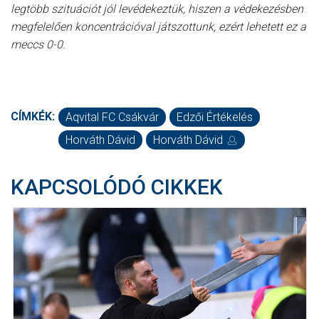
legtöbb szituációt jól levédekeztük, hiszen a védekezésben
megfelelően koncentrációval játszottunk, ezért lehetett ez a
meccs 0-0.
CÍMKÉK:
Aqvital FC Csákvár
Edzői Értékelés
Horváth Dávid
Horváth Dávid
KAPCSOLÓDÓ CIKKEK