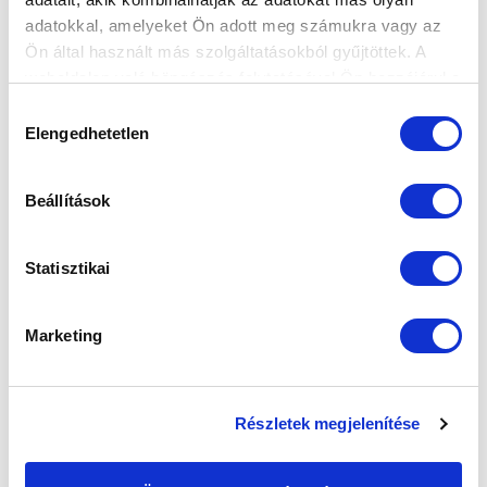
adatokkal, amelyeket Ön adott meg számukra vagy az
FELIRATKOZOM
Ön által használt más szolgáltatásokból gyűjtöttek. A
weboldalon való böngészés folytatásával Ön hozzájárul a
sütik használatához.
Hozzájárulás
SZPONZOROK
Elengedhetetlen
kiválasztása
Beállítások
Statisztikai
Marketing
Részletek megjelenítése