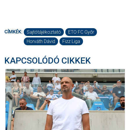
CÍMKÉK:
Sajtótájékoztató
ETO FC Győr
Horváth Dávid
Fizz Liga
KAPCSOLÓDÓ CIKKEK