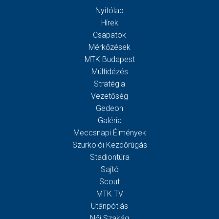
Nyitólap
Hírek
Csapatok
Mérkőzések
MTK Budapest
Múltidézés
Stratégia
Vezetőség
Gedeon
Galéria
Meccsnapi Élmények
Szurkolói Kezdőrúgás
Stadiontúra
Sajtó
Scout
MTK TV
Utánpótlás
Női Szakág