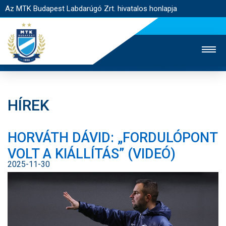
Az MTK Budapest Labdarúgó Zrt. hivatalos honlapja
HÍREK
MTK TV
UTÁNPÓTLÁS
NŐI SZAKÁG
HORVÁTH DÁVID: „FORDULÓPONT
JEGYÉRTÉKESÍTÉS
WEBSHOP
STADION
VOLT A KIÁLLÍTÁS” (VIDEÓ)
EGYESÜLET
KAPCSOLAT
2025-11-30
NYITÓLAP
HÍREK
CSAPATOK