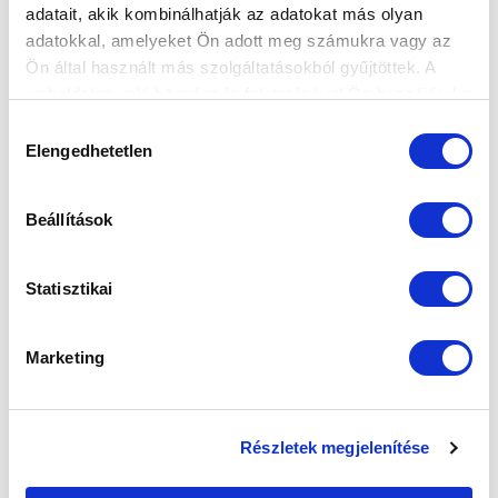
adatait, akik kombinálhatják az adatokat más olyan
adatokkal, amelyeket Ön adott meg számukra vagy az
SZPONZOROK
Ön által használt más szolgáltatásokból gyűjtöttek. A
weboldalon való böngészés folytatásával Ön hozzájárul a
sütik használatához.
Hozzájárulás
Elengedhetetlen
kiválasztása
Beállítások
Statisztikai
Marketing
Részletek megjelenítése