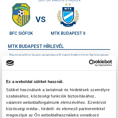
SIÓFOK VÁROSI STADION
VS
BFC SIÓFOK
MTK BUDAPEST II
MTK BUDAPEST HÍRLEVÉL
Ne maradjon le egy eseményről sem! Iratkozzon fel ingyenes
hírlevelünkre:
Ez a weboldal sütiket használ.
Sütiket használunk a tartalmak és hirdetések személyre
szabásához, közösségi funkciók biztosításához,
Elfogadom az
Adatvédelmi tájékoztatót
!
valamint weboldalforgalmunk elemzéséhez. Ezenkívül
közösségi média-, hirdető- és elemező partnereinkkel
FELIRATKOZOM
megosztjuk az Ön weboldalhasználatra vonatkozó