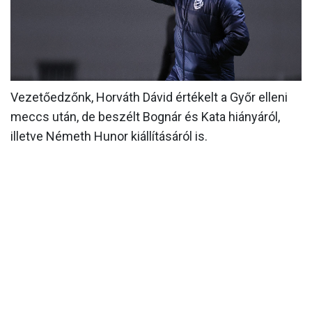
MÉRKŐZÉSEK
KLUB
GALÉRIA
Vezetőedzőnk, Horváth Dávid értékelt a Győr elleni
SZURKOLÓI ÉLMÉNYEK
meccs után, de beszélt Bognár és Kata hiányáról,
AKKREDITÁCIÓ
illetve Németh Hunor kiállításáról is.