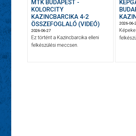
MTK BUDAPEST -
KÉPG
KOLORCITY
BUDA
KAZINCBARCIKA 4-2
KAZIN
ÖSSZEFOGLALÓ (VIDEÓ)
2026-06-
Képeken
2026-06-27
Ez történt a Kazincbarcika elleni
felkész
felkészülési meccsen.