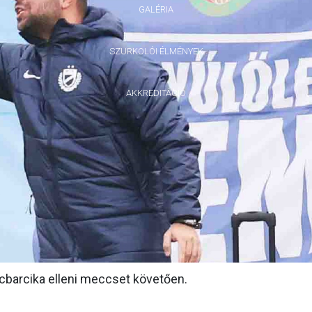
GALÉRIA
SZURKOLÓI ÉLMÉNYEK
AKKREDITÁCIÓ
cbarcika elleni meccset követően.