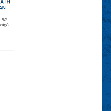
VÁTH
AN
 hogy
arúgó