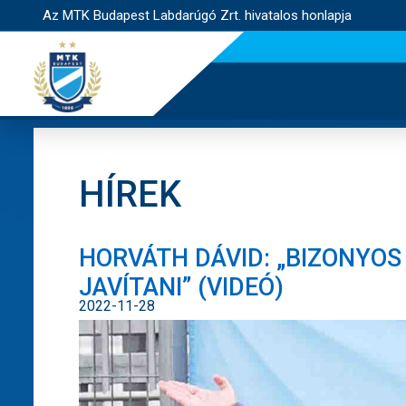
Az MTK Budapest Labdarúgó Zrt. hivatalos honlapja
HÍREK
HORVÁTH DÁVID: „BIZONYOS
JAVÍTANI” (VIDEÓ)
2022-11-28