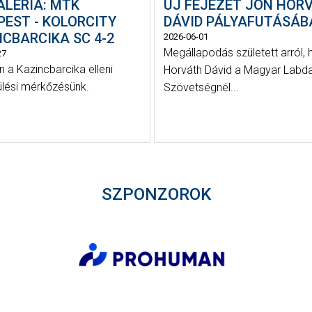
ALÉRIA: MTK
ÚJ FEJEZET JÖN HOR
PEST - KOLORCITY
DÁVID PÁLYAFUTÁSÁB
CBARCIKA SC 4-2
2026-06-01
Megállapodás született arról,
27
 a Kazincbarcika elleni
Horváth Dávid a Magyar Labd
ülési mérkőzésünk.
Szövetségnél...
SZPONZOROK