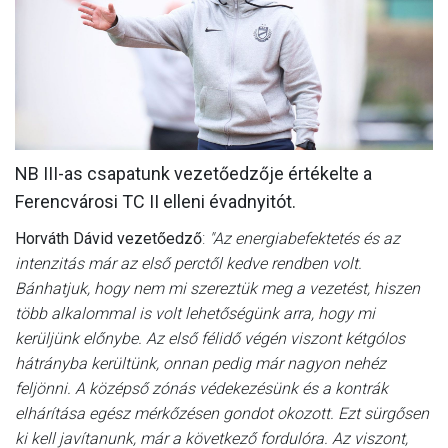
MÉRKŐZÉSEK
KLUB
GALÉRIA
SZURKOLÓI ÉLMÉNYEK
NB III-as csapatunk vezetőedzője értékelte a
AKKREDITÁCIÓ
Ferencvárosi TC II elleni évadnyitót.
Horváth Dávid vezetőedző
:
"Az energiabefektetés és az
intenzitás már az első perctől kedve rendben volt.
Bánhatjuk, hogy nem mi szereztük meg a vezetést, hiszen
több alkalommal is volt lehetőségünk arra, hogy mi
kerüljünk előnybe. Az első félidő végén viszont kétgólos
hátrányba kerültünk, onnan pedig már nagyon nehéz
feljönni. A középső zónás védekezésünk és a kontrák
elhárítása egész mérkőzésen gondot okozott. Ezt sürgősen
ki kell javítanunk, már a következő fordulóra. Az viszont,