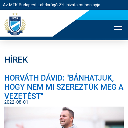
Az MTK Budapest Labdarúgó Zrt. hivatalos honlapja
HÍREK
MTK TV
UTÁNPÓTLÁS
NŐI SZAKÁG
HORVÁTH DÁVID: "BÁNHATJUK,
JEGYÉRTÉKESÍTÉS
WEBSHOP
STADION
HOGY NEM MI SZEREZTÜK MEG A
EGYESÜLET
KAPCSOLAT
VEZETÉST"
2022-08-01
NYITÓLAP
HÍREK
CSAPATOK