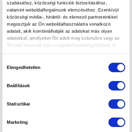
szabásához, közösségi funkciók biztosításához,
valamint weboldalforgalmunk elemzéséhez. Ezenkívül
közösségi média-, hirdető- és elemező partnereinkkel
megosztjuk az Ön weboldalhasználatra vonatkozó
adatait, akik kombinálhatják az adatokat más olyan
Elfogadom az
Adatvédelmi tájékoztatót
!
adatokkal, amelyeket Ön adott meg számukra vagy az
Ön által használt más szolgáltatásokból gyűjtöttek. A
FELIRATKOZOM
weboldalon való böngészés folytatásával Ön hozzájárul a
sütik használatához.
Hozzájárulás
Elengedhetetlen
kiválasztása
SZPONZOROK
Beállítások
Statisztikai
Marketing