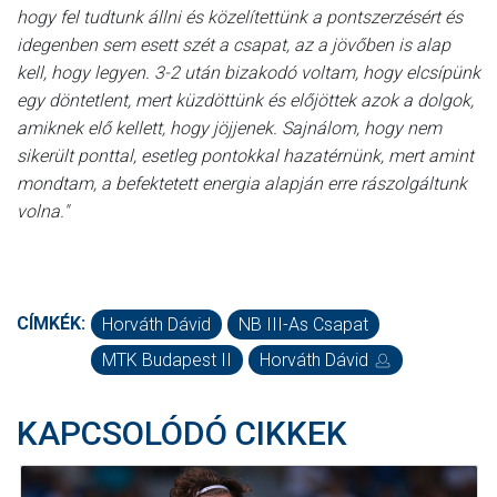
hogy fel tudtunk állni és közelítettünk a pontszerzésért és
idegenben sem esett szét a csapat, az a jövőben is alap
kell, hogy legyen. 3-2 után bizakodó voltam, hogy elcsípünk
egy döntetlent, mert küzdöttünk és előjöttek azok a dolgok,
amiknek elő kellett, hogy jöjjenek. Sajnálom, hogy nem
sikerült ponttal, esetleg pontokkal hazatérnünk, mert amint
mondtam, a befektetett energia alapján erre rászolgáltunk
volna."
CÍMKÉK:
Horváth Dávid
NB III-As Csapat
MTK Budapest II
Horváth Dávid
KAPCSOLÓDÓ CIKKEK