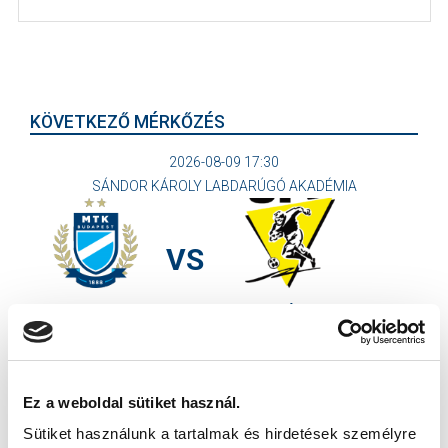
KÖVETKEZŐ MÉRKŐZÉS
2026-08-09 17:30
SÁNDOR KÁROLY LABDARÚGÓ AKADÉMIA
VS
MTK BUDAPEST II
SZEKSZÁRDI UFC
MTK BUDAPEST HÍRLEVÉL
Ne maradjon le egy eseményről sem! Iratkozzon fel ingyenes
Ez a weboldal sütiket használ.
hírlevelünkre:
Sütiket használunk a tartalmak és hirdetések személyre