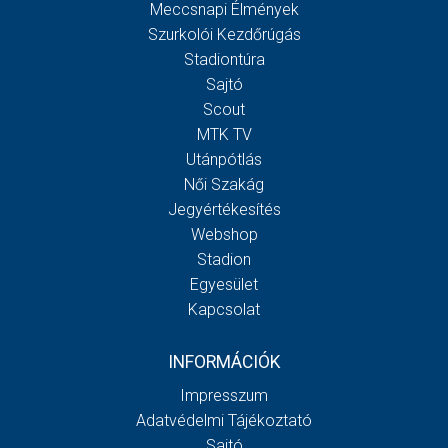
Meccsnapi Élmények
Szurkolói Kezdőrúgás
Stadiontúra
Sajtó
Scout
MTK TV
Utánpótlás
Női Szakág
Jegyértékesítés
Webshop
Stadion
Egyesület
Kapcsolat
INFORMÁCIÓK
Impresszum
Adatvédelmi Tájékoztató
Sajtó