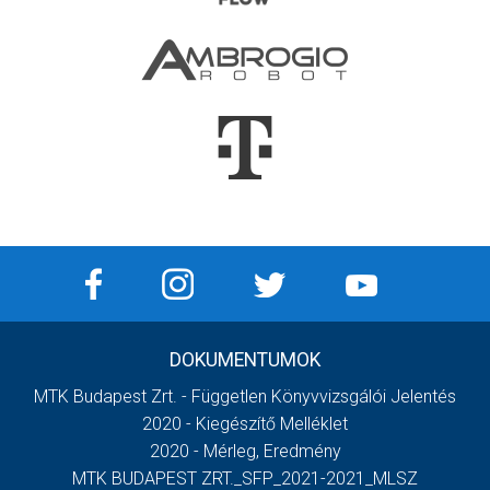
DOKUMENTUMOK
MTK Budapest Zrt. - Független Könyvvizsgálói Jelentés
2020 - Kiegészítő Melléklet
2020 - Mérleg, Eredmény
MTK BUDAPEST ZRT._SFP_2021-2021_MLSZ