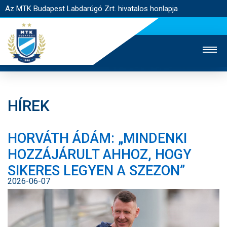
Az MTK Budapest Labdarúgó Zrt. hivatalos honlapja
HÍREK
MTK TV
UTÁNPÓTLÁS
NŐI SZAKÁG
HORVÁTH ÁDÁM: „MINDENKI
JEGYÉRTÉKESÍTÉS
WEBSHOP
STADION
HOZZÁJÁRULT AHHOZ, HOGY
EGYESÜLET
KAPCSOLAT
SIKERES LEGYEN A SZEZON”
2026-06-07
NYITÓLAP
HÍREK
CSAPATOK