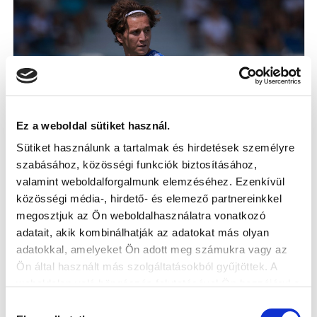
Ez a weboldal sütiket használ.
Sütiket használunk a tartalmak és hirdetések személyre
szabásához, közösségi funkciók biztosításához,
NB III: A BAJNOKI SZÜNETBEN SEM VOLT
valamint weboldalforgalmunk elemzéséhez. Ezenkívül
PIHENŐ
közösségi média-, hirdető- és elemező partnereinkkel
2026-07-31
megosztjuk az Ön weboldalhasználatra vonatkozó
Hasznos edzőmeccsen győztük le az ETO Akadémiát.
adatait, akik kombinálhatják az adatokat más olyan
adatokkal, amelyeket Ön adott meg számukra vagy az
Ön által használt más szolgáltatásokból gyűjtöttek. A
weboldalon való böngészés folytatásával Ön hozzájárul a
sütik használatához.
Hozzájárulás