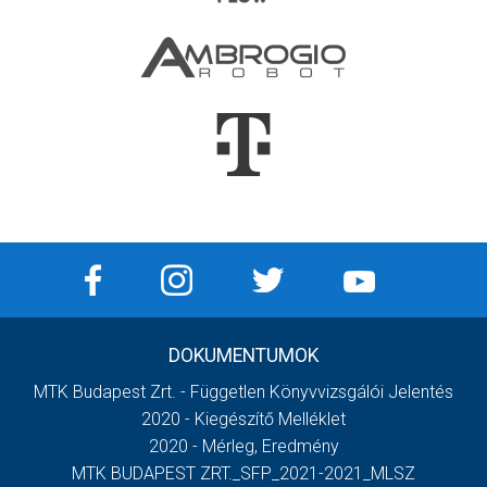
DOKUMENTUMOK
MTK Budapest Zrt. - Független Könyvvizsgálói Jelentés
2020 - Kiegészítő Melléklet
2020 - Mérleg, Eredmény
MTK BUDAPEST ZRT._SFP_2021-2021_MLSZ