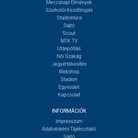
Meccsnapi Élmények
Szurkolói Kezdőrúgás
Stadiontúra
Sajtó
Scout
MTK TV
Utánpótlás
Női Szakág
Jegyértékesítés
Webshop
Stadion
Egyesület
Kapcsolat
INFORMÁCIÓK
Impresszum
Adatvédelmi Tájékoztató
Sajtó