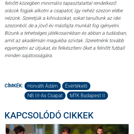
felnőtt közegben minimális tapasztalattal rendelkező
srácok fogjak alkotni a csapatot, így nehéz szezon elébe
nézünk. Szeretjük a kihívásokat, sokat tanultunk az idei
szezonból, de a jövő év másfajta munkát fog igényelni.
Bízunk a tehetséges játékosainkban és abban a tudásban,
amit az akadémián magukba szívtak. Szeretnénk tovább
egyengetni az útjukat, és felkészíteni őket a felnőtt futball
minden sajátosságára.
CÍMKÉK:
Horváth Ádám
Évértékelő
NB III-As Csapat
MTK Budapest II
KAPCSOLÓDÓ CIKKEK