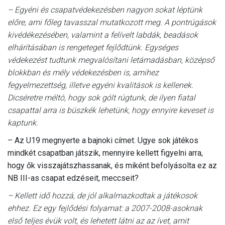
– Egyéni és csapatvédekezésben nagyon sokat léptünk
előre, ami főleg tavasszal mutatkozott meg. A pontrúgások
kivédékezésében, valamint a felívelt labdák, beadások
elhárításában is rengeteget fejlődtünk. Egységes
védekezést tudtunk megvalósítani letámadásban, középső
blokkban és mély védekezésben is, amihez
fegyelmezettség, illetve egyéni kvalitások is kellenek.
Dicséretre méltó, hogy sok gólt rúgtunk, de ilyen fiatal
csapattal arra is büszkék lehetünk, hogy ennyire keveset is
kaptunk.
– Az U19 megnyerte a bajnoki címet. Ugye sok játékos
mindkét csapatban játszik, mennyire kellett figyelni arra,
hogy ők visszajátszhassanak, és miként befolyásolta ez az
NB III-as csapat edzéseit, meccseit?
– Kellett idő hozzá, de jól alkalmazkodtak a játékosok
ehhez. Ez egy fejlődési folyamat: a 2007-2008-asoknak
első teljes évük volt, és lehetett látni az az ívet, amit