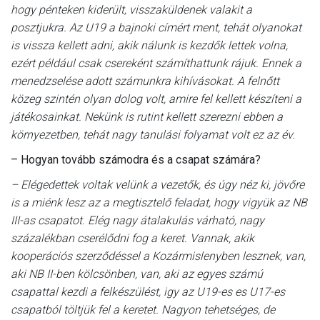
hogy pénteken kiderült, visszaküldenek valakit a
posztjukra. Az U19 a bajnoki címért ment, tehát olyanokat
is vissza kellett adni, akik nálunk is kezdők lettek volna,
ezért például csak csereként számíthattunk rájuk. Ennek a
menedzselése adott számunkra kihívásokat. A felnőtt
közeg szintén olyan dolog volt, amire fel kellett készíteni a
játékosainkat. Nekünk is rutint kellett szerezni ebben a
környezetben, tehát nagy tanulási folyamat volt ez az év.
– Hogyan tovább számodra és a csapat számára?
– Elégedettek voltak velünk a vezetők, és úgy néz ki, jövőre
is a miénk lesz az a megtisztelő feladat, hogy vigyük az NB
III-as csapatot. Elég nagy átalakulás várható, nagy
százalékban cserélődni fog a keret. Vannak, akik
kooperációs szerződéssel a Kozármislenyben lesznek, van,
aki NB II-ben kölcsönben, van, aki az egyes számú
csapattal kezdi a felkészülést, igy az U19-es es U17-es
csapatból töltjük fel a keretet. Nagyon tehetséges, de