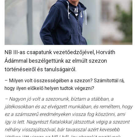
MÉRKŐZÉSEK
KLUB
GALÉRIA
SZURKOLÓI ÉLMÉNYEK
NB III-as csapatunk vezetőedzőjével, Horváth
AKKREDITÁCIÓ
Ádámmal beszélgettünk az elmúlt szezon
történéseiről és tanulságairól.
– Milyen volt összességében a szezon? Számítottál rá,
hogy ilyen előkelő helyen tudtok végezni?
– Nagyon jó volt a szezonunk, bíztam a stábban, a
játékosokban és az elvégzett munkában, és reméltem, hogy
ez a számszerű eredményeken vissza fog köszönni, ami
így is lett. Nagyrészt fiatalokkal játszottuk végig a szezont
néhány visszajátszóval, bár tavasszal azért kevesebb