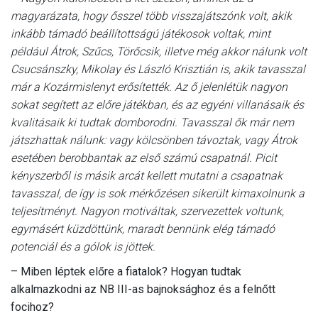
magyarázata, hogy ősszel több visszajátszónk volt, akik
inkább támadó beállítottságú játékosok voltak, mint
például Átrok, Szűcs, Törőcsik, illetve még akkor nálunk volt
Csucsánszky, Mikolay és László Krisztián is, akik tavasszal
már a Kozármislenyt erősítették. Az ő jelenlétük nagyon
sokat segített az előre játékban, és az egyéni villanásaik és
kvalitásaik ki tudtak domborodni. Tavasszal ők már nem
játszhattak nálunk: vagy kölcsönben távoztak, vagy Átrok
esetében berobbantak az első számú csapatnál. Picit
kényszerből is másik arcát kellett mutatni a csapatnak
tavasszal, de így is sok mérkőzésen sikerült kimaxolnunk a
teljesítményt. Nagyon motiváltak, szervezettek voltunk,
egymásért küzdöttünk, maradt bennünk elég támadó
potenciál és a gólok is jöttek.
– Miben léptek előre a fiatalok? Hogyan tudtak
alkalmazkodni az NB III-as bajnoksághoz és a felnőtt
focihoz?