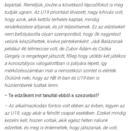
bejártak. Reméljük, jövőre a következő lépcsőfokot is meg
tudják ugrani. Az U19 prioritást élvezett, nagy kihívás volt,
hogy azok, akik kettős terhelés kaptak, mindig
rendelkezésre álljanak, és jól teljesítsenek. Ez az edzéseket
nem befolyásolta olyan szempontból, hogy ők nagyrészt
velünk készülhettek, kivéve péntekenként. Jádi Balázsnak
például 46 tétmeccse volt, de Zubor Ádám és Csóka
Gergely is rengeteget játszott, főleg hogy utóbbi két játékos
a korosztályos válogatottban is pályára lépett, így
mérkőzésszámban már a nemzetközi szintet is elérték.
Örülünk neki, hogy az NB III-ban és U19-ben is
húzóemberek tudtak lenni.
– Te edzőként mit tanultál ebből a szezonból?
– Az alkalmazkodás fontos volt ebben az évben, legyen az
az U19, vagy akár a felnőtt csapat esetében. Ezeket mindig
kezelni kell, hiszen voltak, akik egész héten nálunk
edzettek, és meg is érdemelték, hogy játszanak, de volt,