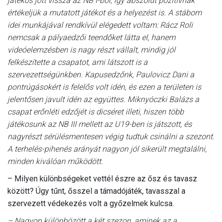
játékos jött vissza az NB I-ből, így abszolút pozitívnak
értékeljük a mutatott játékot és a helyezést is. A stábom
idei munkájával rendkívül elégedett voltam: Rácz Roli
nemcsak a pályaedzői teendőket látta el, hanem
videóelemzésben is nagy részt vállalt, mindig jól
felkészítette a csapatot, ami látszott is a
szervezettségünkben. Kapusedzőnk, Paulovicz Dani a
pontrúgásokért is felelős volt idén, és ezen a területen is
jelentősen javult idén az együttes. Miknyóczki Balázs a
csapat erőnléti edzőjét is dicséret illeti, hiszen több
játékosunk az NB III mellett az U19-ben is játszott, és
nagyrészt sérülésmentesen végig tudtuk csinálni a szezont.
A terhelés-pihenés arányát nagyon jól sikerült megtalálni,
minden kiválóan működött.
– Milyen különbségeket vettél észre az ősz és tavasz
között? Úgy tűnt, ősszel a támadójáték, tavasszal a
szervezett védekezés volt a győzelmek kulcsa.
– Nagyon különbözött a két szezon, aminek az a