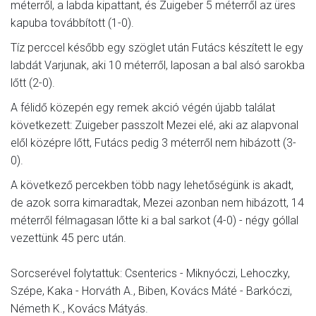
méterről, a labda kipattant, és Zuigeber 5 méterről az üres
kapuba továbbított (1-0).
Tíz perccel később egy szöglet után Futács készített le egy
labdát Varjunak, aki 10 méterről, laposan a bal alsó sarokba
lőtt (2-0).
A félidő közepén egy remek akció végén újabb találat
következett: Zuigeber passzolt Mezei elé, aki az alapvonal
elől középre lőtt, Futács pedig 3 méterről nem hibázott (3-
0).
A következő percekben több nagy lehetőségünk is akadt,
de azok sorra kimaradtak, Mezei azonban nem hibázott, 14
méterről félmagasan lőtte ki a bal sarkot (4-0) - négy góllal
vezettünk 45 perc után.
Sorcserével folytattuk: Csenterics - Miknyóczi, Lehoczky,
Szépe, Kaka - Horváth A., Biben, Kovács Máté - Barkóczi,
Németh K., Kovács Mátyás.