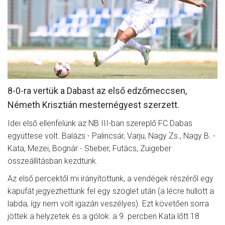
MÉRKŐZÉSEK
KLUB
GALÉRIA
SZURKOLÓI ÉLMÉNYEK
8-0-ra vertük a Dabast az első edzőmeccsen,
AKKREDITÁCIÓ
Németh Krisztián mesternégyest szerzett.
Idei első ellenfelünk az NB III-ban szereplő FC Dabas
együttese volt. Balázs - Palincsár, Varju, Nagy Zs., Nagy B. -
Kata, Mezei, Bognár - Stieber, Futács, Zuigeber
összeállításban kezdtünk.
Az első percektől mi irányítottunk, a vendégek részéről egy
kapufát jegyezhettünk fel egy szöglet után (a lécre hullott a
labda, így nem volt igazán veszélyes). Ezt követően sorra
jöttek a helyzetek és a gólok: a 9. percben Kata lőtt 18