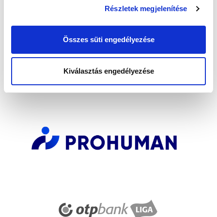
Részletek megjelenítése
Elfogadom az
Adatvédelmi tájékoztatót
!
Összes süti engedélyezése
FELIRATKOZOM
Kiválasztás engedélyezése
SZPONZOROK