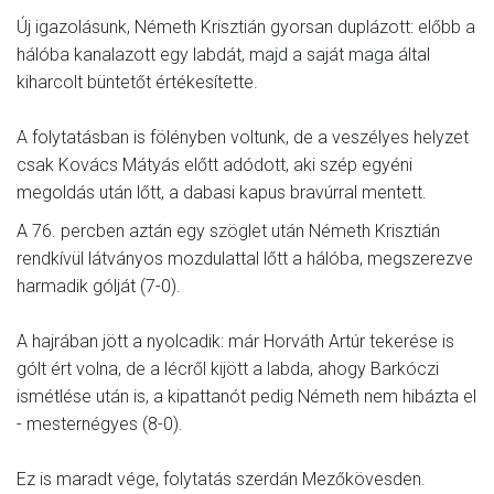
Új igazolásunk, Németh Krisztián gyorsan duplázott: előbb a
hálóba kanalazott egy labdát, majd a saját maga által
kiharcolt büntetőt értékesítette.
A folytatásban is fölényben voltunk, de a veszélyes helyzet
csak Kovács Mátyás előtt adódott, aki szép egyéni
megoldás után lőtt, a dabasi kapus bravúrral mentett.
A 76. percben aztán egy szöglet után Németh Krisztián
rendkívül látványos mozdulattal lőtt a hálóba, megszerezve
harmadik gólját (7-0).
A hajrában jött a nyolcadik: már Horváth Artúr tekerése is
gólt ért volna, de a lécről kijött a labda, ahogy Barkóczi
ismétlése után is, a kipattanót pedig Németh nem hibázta el
- mesternégyes (8-0).
Ez is maradt vége, folytatás szerdán Mezőkövesden.