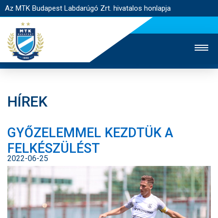
Az MTK Budapest Labdarúgó Zrt. hivatalos honlapja
HÍREK
MTK TV
UTÁNPÓTLÁS
NŐI SZAKÁG
GYŐZELEMMEL KEZDTÜK A
JEGYÉRTÉKESÍTÉS
WEBSHOP
STADION
FELKÉSZÜLÉST
EGYESÜLET
KAPCSOLAT
2022-06-25
NYITÓLAP
HÍREK
CSAPATOK