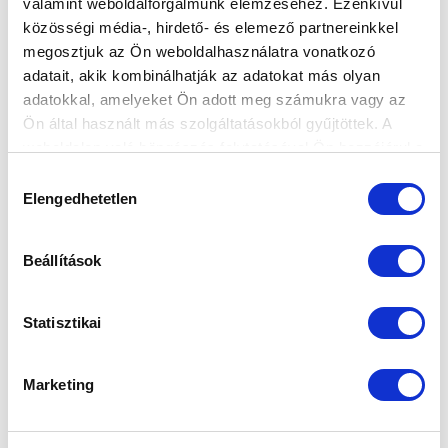
valamint weboldalforgalmunk elemzéséhez. Ezenkívül
közösségi média-, hirdető- és elemező partnereinkkel
megosztjuk az Ön weboldalhasználatra vonatkozó
KÖVETKEZŐ MÉRKŐZÉS
adatait, akik kombinálhatják az adatokat más olyan
adatokkal, amelyeket Ön adott meg számukra vagy az
2026-08-09 17:30
Ön által használt más szolgáltatásokból gyűjtöttek. A
SÁNDOR KÁROLY LABDARÚGÓ AKADÉMIA
weboldalon való böngészés folytatásával Ön hozzájárul a
sütik használatához.
Hozzájárulás
VS
Elengedhetetlen
kiválasztása
MTK BUDAPEST II
SZEKSZÁRDI UFC
Beállítások
MTK BUDAPEST HÍRLEVÉL
Statisztikai
Ne maradjon le egy eseményről sem! Iratkozzon fel ingyenes
hírlevelünkre:
Marketing