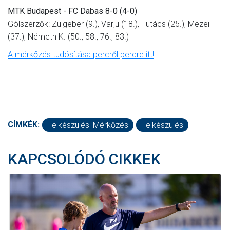
MTK Budapest - FC Dabas 8-0 (4-0)
Gólszerzők: Zuigeber (9.), Varju (18.), Futács (25.), Mezei
(37.), Németh K. (50., 58., 76., 83.)
A mérkőzés tudósítása percről percre itt!
CÍMKÉK:
Felkészülési Mérkőzés
Felkészülés
KAPCSOLÓDÓ CIKKEK