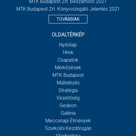
MTK Budapest Zrt. Beszámoló 2021
MTK Budapest Zrt. Könyvvizsgáló Jelentés 2021
TOVÁBBIAK
OLDALTÉRKÉP
Nyitólap
Hírek
Csapatok
Mérkőzések
MTK Budapest
Múltidézés
Stratégia
Vezetőség
Gedeon
Galéria
Meccsnapi Élmények
Szurkolói Kezdőrúgás
Stadiontúra