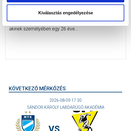
SZUHODOVSZKI A LEGÚJABB
IGAZOLÁSUNK!
Kiválasztás engedélyezése
2026-06-04
Klubunk megvásárolta Szuhodovszki Soma játékjogát,
akinek személyében egy 26 éve...
KÖVETKEZŐ MÉRKŐZÉS
2026-08-09 17:30
SÁNDOR KÁROLY LABDARÚGÓ AKADÉMIA
VS