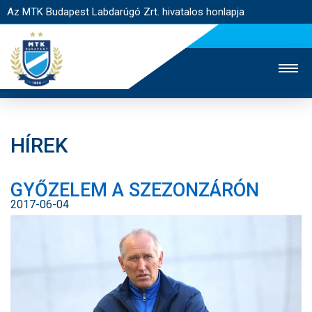
Az MTK Budapest Labdarúgó Zrt. hivatalos honlapja
HÍREK
MTK TV
UTÁNPÓTLÁS
NŐI SZAKÁG
GYŐZELEM A SZEZONZÁRÓN
JEGYÉRTÉKESÍTÉS
WEBSHOP
STADION
2017-06-04
EGYESÜLET
KAPCSOLAT
NYITÓLAP
HÍREK
CSAPATOK