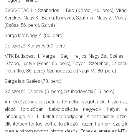
Pogonyi Ferenc.
DVSC-DEAC II.: Szabados – Bíró (Kóródi, 46. perc), Virág,
Kerekes, Nagy K., Barna, Könyves, Szatmári, Nagy Z., Völgyi
(Csősz, 56. perc), Szilvási.
Sárga lap: Nagy Z. (80. perc)
Gólszerző: Könyves (60. perc)
MTK Budapest II.: Varga – Sági, Hreljics, Nagy Zs., Széles –
Szabó, Lustyik (Fehér, 66. perc), Bayer –Szerencsi, Csicsek
(Tóth-Ilkó, 86. perc), Szuhodovszki (Nagy M., 80. perc)
Sárga lap: Széles (70. perc)
Gólszerző: Csicsek (5. perc), Szuhodovszki (15. perc)
A mérkőzésnek csapatunk tét nélkül vágott neki, hiszen az
előző fordulóban bebiztosította negyedik helyét a
labdarúgó NB III. keleti csoportjában. A hazaiaknak ezzel
ellentétben fontos volt a találkozó, hiszen ha nem szerzik
meg a három pontot, biztos kiesők. Ennek ellenére az MTK