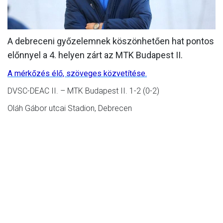
MÉRKŐZÉSEK
KLUB
A debreceni győzelemnek köszönhetően hat pontos
előnnyel a 4. helyen zárt az MTK Budapest II.
GALÉRIA
A mérkőzés élő, szöveges közvetítése.
SZURKOLÓI ÉLMÉNYEK
DVSC-DEAC II. – MTK Budapest II. 1-2 (0-2)
AKKREDITÁCIÓ
Oláh Gábor utcai Stadion, Debrecen