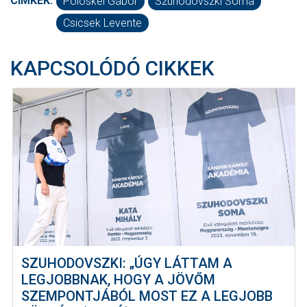
CÍMKÉK:
Pölöskei Gábor
Szuhodovszki Soma
Csicsek Levente
KAPCSOLÓDÓ CIKKEK
SZUHODOVSZKI: „ÚGY LÁTTAM A
LEGJOBBNAK, HOGY A JÖVŐM
SZEMPONTJÁBÓL MOST EZ A LEGJOBB