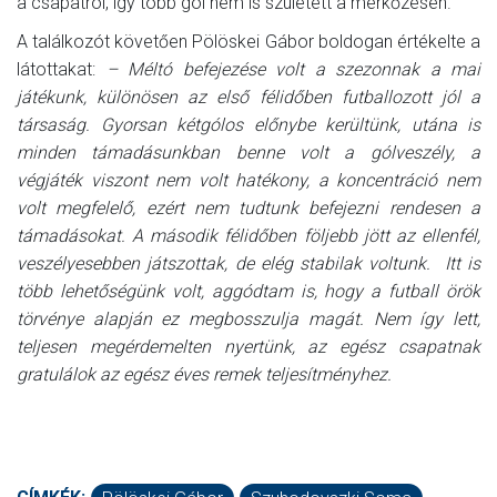
a csapatról, így több gól nem is született a mérkőzésen.
A találkozót követően Pölöskei Gábor boldogan értékelte a
látottakat:
– Méltó befejezése volt a szezonnak a mai
játékunk, különösen az első félidőben futballozott jól a
társaság. Gyorsan kétgólos előnybe kerültünk, utána is
minden támadásunkban benne volt a gólveszély, a
végjáték viszont nem volt hatékony, a koncentráció nem
volt megfelelő, ezért nem tudtunk befejezni rendesen a
támadásokat. A második félidőben följebb jött az ellenfél,
veszélyesebben játszottak, de elég stabilak voltunk. Itt is
több lehetőségünk volt, aggódtam is, hogy a futball örök
törvénye alapján ez megbosszulja magát. Nem így lett,
teljesen megérdemelten nyertünk, az egész csapatnak
gratulálok az egész éves remek teljesítményhez.