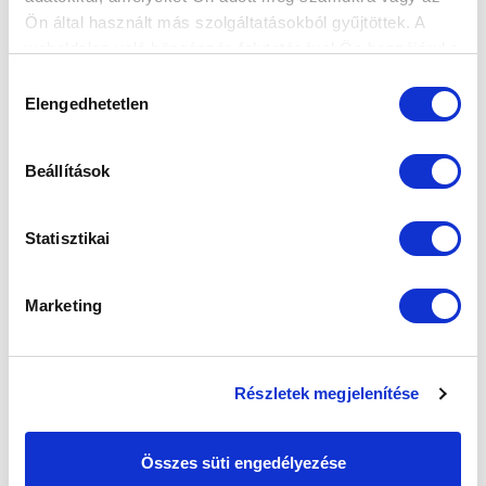
2026-06-04
Ön által használt más szolgáltatásokból gyűjtöttek. A
Az aláírást követően játékosunk, Szuhodovszki Soma
weboldalon való böngészés folytatásával Ön hozzájárul a
az akadémiát, illetve a stadi...
sütik használatához.
Hozzájárulás
Elengedhetetlen
kiválasztása
Beállítások
Statisztikai
Marketing
Részletek megjelenítése
Összes süti engedélyezése