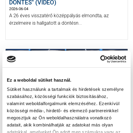
DÖNTÉS" (VIDEÓ)
2026-06-04
A 26 éves visszatérő középpályás elmondta, az
érzelmeire is hallgatott a döntésn...
Ez a weboldal sütiket használ.
Sütiket használunk a tartalmak és hirdetések személyre
szabásához, közösségi funkciók biztosításához,
valamint weboldalforgalmunk elemzéséhez. Ezenkívül
közösségi média-, hirdető- és elemező partnereinkkel
megosztjuk az Ön weboldalhasználatra vonatkozó
SZUHODOVSZKI ISMERŐS KÖZEGBE TÉRT
adatait, akik kombinálhatják az adatokat más olyan
VISSZA (KÉPGALÉRIA)
adatokkal, amelyeket Ön adott meg számukra vagy az