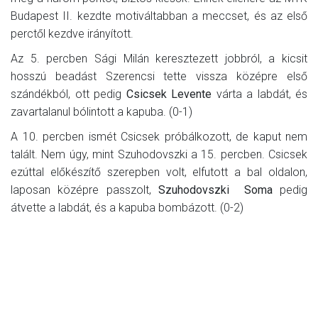
Budapest II. kezdte motiváltabban a meccset, és az első
perctől kezdve irányított.
Az 5. percben Sági Milán keresztezett jobbról, a kicsit
hosszú beadást Szerencsi tette vissza középre első
szándékból, ott pedig
Csicsek Levente
várta a labdát, és
zavartalanul bólintott a kapuba. (0-1)
A 10. percben ismét Csicsek próbálkozott, de kaput nem
talált. Nem úgy, mint Szuhodovszki a 15. percben. Csicsek
ezúttal előkészítő szerepben volt, elfutott a bal oldalon,
laposan középre passzolt,
Szuhodovszki Soma
pedig
átvette a labdát, és a kapuba bombázott. (0-2)