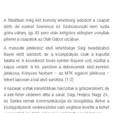
A félidőben még két komoly lehetőség adódott a csapat
előtt, de ezeket Szerencsi és Szuhodovszki nem tudta
gólra váltani, így 45 perc után kétgólos előnyben vonultak
pihenni a csapatok az Oláh Gábor utcában.
A második játékrész első lehetősége Sági beadásából
Bayer előtt adódott, de a középpályás csak a kapufát
találta el. A következő lövés szintén Bayeré volt, ezúttal a
kapus védett. A 66. percben a debreceniek első keretes
játékosa, Könyves Norbert – az MTK egykori játékosa –
tekert laposan a bal alsó sarokba. (1-2)
A hazaiak voltak irányítóbbak, harcoltak a gólszerzésért, de
a kék-fehér védelem állta a sarat. Sági, Hreljics, Nagy Zs.,
és Széles remek kommunikációja és összjátéka, illetve a
középpályások védekezésbe való segítése levette a terhet