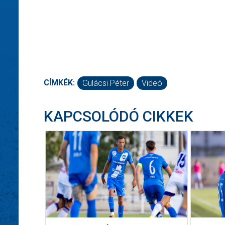
CÍMKÉK:
Gulácsi Péter
Videó
KAPCSOLÓDÓ CIKKEK