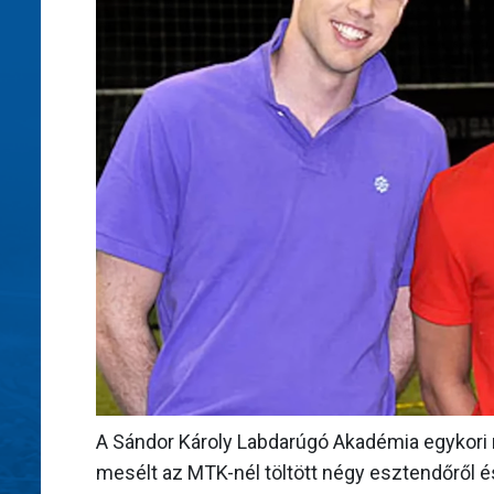
A Sándor Károly Labdarúgó Akadémia egykori n
mesélt az MTK-nél töltött négy esztendőről és