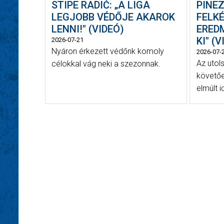
STIPE RADIĆ: „A LIGA
PINEZ
LEGJOBB VÉDŐJE AKAROK
FELK
LENNI!" (VIDEÓ)
ERED
KI" (
2026-07-21
Nyáron érkezett védőnk komoly
2026-07-
Az utol
célokkal vág neki a szezonnak.
követőe
elmúlt i