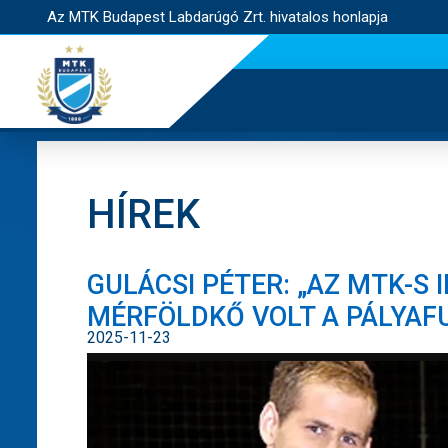
Az MTK Budapest Labdarúgó Zrt. hivatalos honlapja
HÍREK
GULÁCSI PÉTER: „AZ MTK-
MÉRFÖLDKŐ VOLT A PÁLYAF
2025-11-23