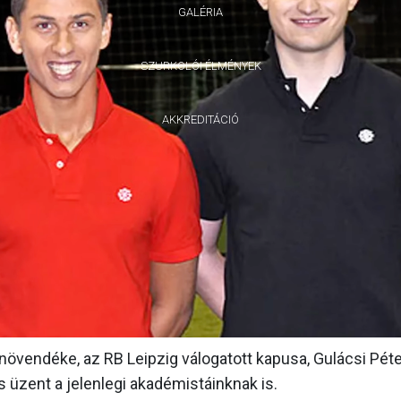
GALÉRIA
SZURKOLÓI ÉLMÉNYEK
AKKREDITÁCIÓ
övendéke, az RB Leipzig válogatott kapusa, Gulácsi Péte
 üzent a jelenlegi akadémistáinknak is.