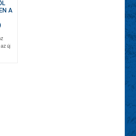
ŐL
EN A
)
az
 az új