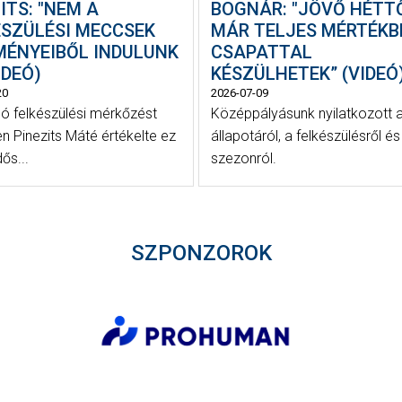
ITS: "NEM A
BOGNÁR: "JÖVŐ HÉTT
ÉSZÜLÉSI MECCSEK
MÁR TELJES MÉRTÉKB
MÉNYEIBŐL INDULUNK
CSAPATTAL
VIDEÓ)
KÉSZÜLHETEK” (VIDEÓ
20
2026-07-09
só felkészülési mérkőzést
Középpályásunk nyilatkozott 
n Pinezits Máté értékelte ez
állapotáról, a felkészülésről és
dős...
szezonról.
SZPONZOROK