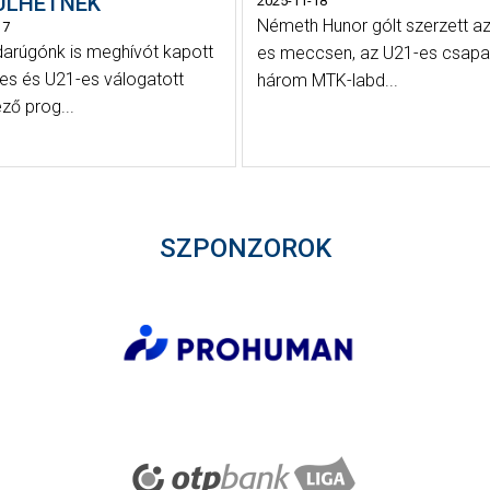
ÜLHETNEK
2025-11-18
Németh Hunor gólt szerzett a
17
darúgónk is meghívót kapott
es meccsen, az U21-es csapa
es és U21-es válogatott
három MTK-labd...
ző prog...
SZPONZOROK