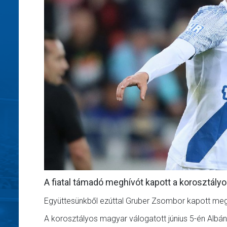
A fiatal támadó meghívót kapott a korosztály
Együttesünkből ezúttal Gruber Zsombor kapott meg
A korosztályos magyar válogatott június 5-én Albáni