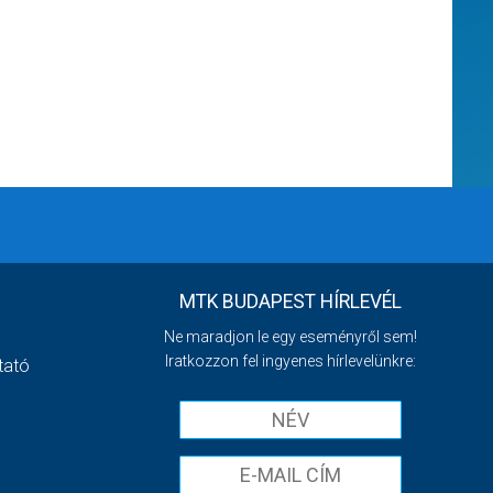
MTK BUDAPEST HÍRLEVÉL
Ne maradjon le egy eseményről sem!
Iratkozzon fel ingyenes hírlevelünkre:
tató