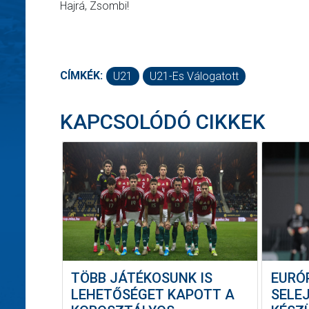
Hajrá, Zsombi!
CÍMKÉK:
U21
U21-Es Válogatott
KAPCSOLÓDÓ CIKKEK
TÖBB JÁTÉKOSUNK IS
EURÓ
LEHETŐSÉGET KAPOTT A
SELE