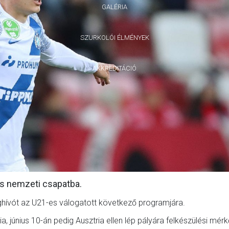
GALÉRIA
SZURKOLÓI ÉLMÉNYEK
AKKREDITÁCIÓ
os nemzeti csapatba.
hívót az U21-es válogatott következő programjára.
a, június 10-án pedig Ausztria ellen lép pályára felkészülési mér