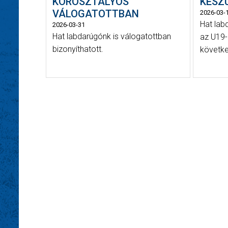
KOROSZTÁLYOS
KÉSZ
VÁLOGATOTTBAN
2026-03-
Hat lab
2026-03-31
Hat labdarúgónk is válogatottban
az U19-
bizonyíthatott.
követke