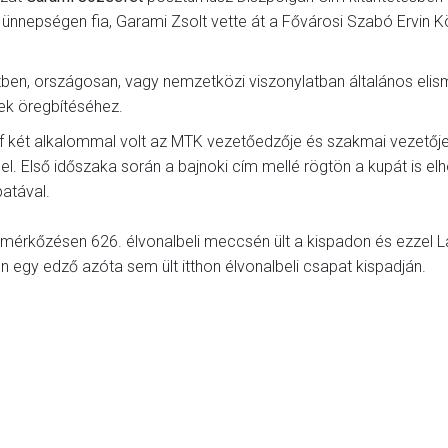
 ünnepségen fia, Garami Zsolt vette át a Fővárosi Szabó Ervin K
tben, országosan, vagy nemzetközi viszonylatban általános elis
ének öregbítéséhez.
sef két alkalommal volt az MTK vezetőedzője és szakmai vezetője
l. Első időszaka során a bajnoki cím mellé rögtön a kupát is elh
atával.
mérkőzésen 626. élvonalbeli meccsén ült a kispadon és ezzel L
 egy edző azóta sem ült itthon élvonalbeli csapat kispadján.