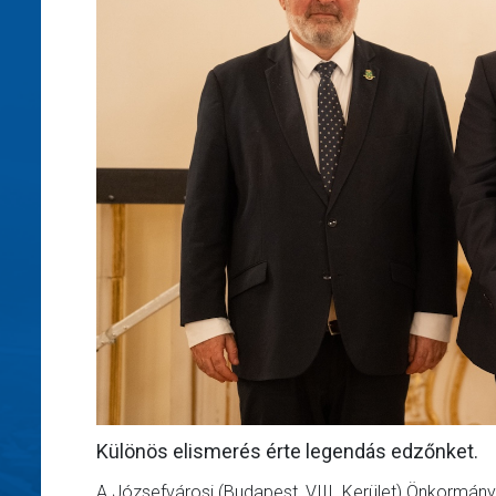
Különös elismerés érte legendás edzőnket.
A Józsefvárosi (Budapest, VIII. Kerület) Önkormán