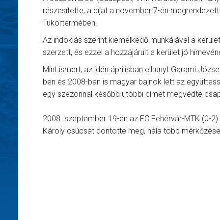
részesítette, a díjat a november 7-én megrendezett
Tükörtermében.
Az indoklás szerint kiemelkedő munkájával a kerüle
szerzett, és ezzel a hozzájárult a kerület jó hírnev
Mint ismert, az idén áprilisban elhunyt Garami Józ
ben és 2008-ban is magyar bajnok lett az együttesse
egy szezonnal később utóbbi címet megvédte csap
2008. szeptember 19-én az FC Fehérvár-MTK (0-2) 
Károly csúcsát döntötte meg, nála több mérkőzésen