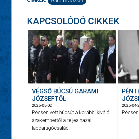
CÍMKÉK:
Garami József
KAPCSOLÓDÓ CIKKEK
VÉGSŐ BÚCSÚ GARAMI
PÉNT
JÓZSEFTŐL
JÓZS
2025-05-02
2025-04-
Pécsen vett búcsút a korábbi kiváló
Pécsen 
szakembertől a teljes hazai
labdarúgócsalád.