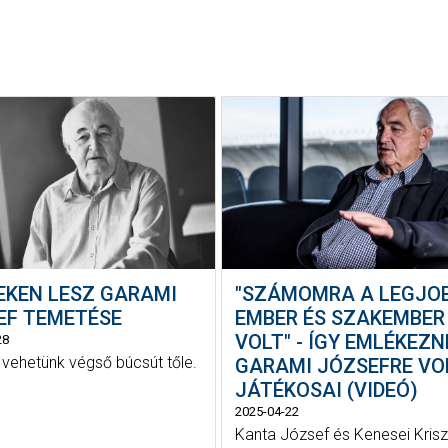
EKEN LESZ GARAMI
"SZÁMOMRA A LEGJO
EF TEMETÉSE
EMBER ÉS SZAKEMBER
VOLT" - ÍGY EMLÉKEZN
28
vehetünk végső búcsút tőle.
GARAMI JÓZSEFRE VO
JÁTÉKOSAI (VIDEÓ)
2025-04-22
Kanta József és Kenesei Krisz