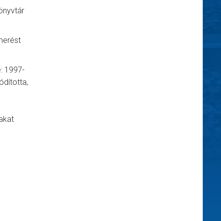
önyvtár
merést
: 1997-
ódította,
akat