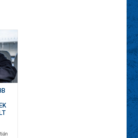
BB
EK
LT
tián