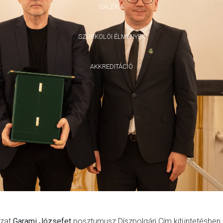
GALÉRIA
SZURKOLÓI ÉLMÉNYEK
AKKREDITÁCIÓ
yzat
Garami Józsefet
posztumusz Díszpolgári Cím kitüntetésben