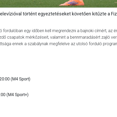
levízióval történt egyeztetéseket követően kitűzte a Fiz
ó fordulóban egy időben kell megrendezni a bajnoki címért, az 
üzdő csapatok mérkőzéseit, valamint a bennmaradásért zajló ve
ottsága ennek a szabálynak megfelelve az utolsó forduló progra
:00 (M4 Sport)
0 (M4 Sport+)