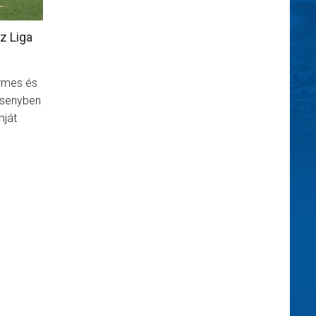
z Liga
érmes és
rsenyben
mját