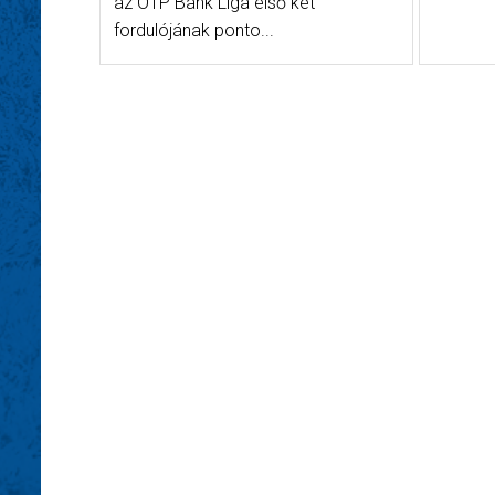
az OTP Bank Liga első két
fordulójának ponto...