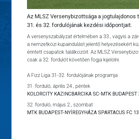
Az MLSZ Versenybizottsága a jogtulajdonos te
31. és 32. fordulójának kezdési időpontjait.
A versenyszabályzat értelmében a 33., vagyis a zár
a nemzetközi kupaindulást jelentő helyezésekért k
érintett csapatok találkozóit. Az MLSZ Versenybiz
csak a 32. fordulót követően fogja kijelölni.
A Fizz Liga 31-32. fordulójának programja:
31. forduló, április 24., péntek
KOLORCITY KAZINCBARCIKA SC-MTK BUDAPEST 20
32. forduló, május 2., szombat
MTK BUDAPEST-NYÍREGYHÁZA SPARTACUS FC 13:0