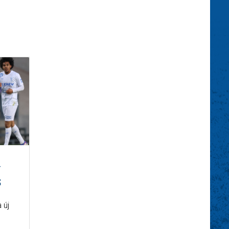
Y
S
 új