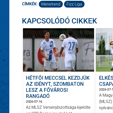
CÍMKÉK:
Menetrend
Fizz Liga
KAPCSOLÓDÓ CIKKEK
HÉTFŐI MECCSEL KEZDJÜK
ELKÉS
AZ IDÉNYT, SZOMBATON
CSAP
LESZ A FŐVÁROSI
2026-07-
A Magy
RANGADÓ
(MLSZ) 
2026-07-16
Az MLSZ Versenybizottsága kijelölte
nyilván