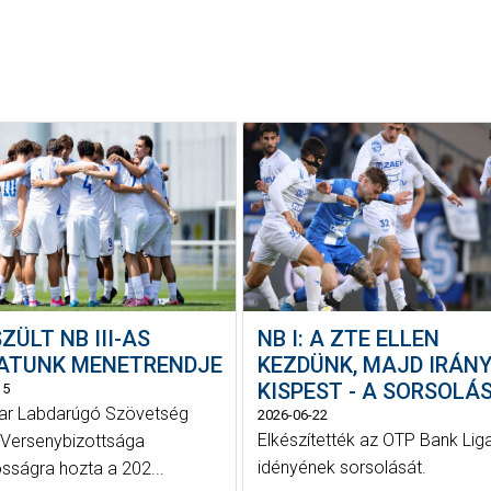
ZÜLT NB III-AS
NB I: A ZTE ELLEN
ATUNK MENETRENDJE
KEZDÜNK, MAJD IRÁN
KISPEST - A SORSOLÁ
15
ar Labdarúgó Szövetség
2026-06-22
Elkészítették az OTP Bank Liga
Versenybizottsága
idényének sorsolását.
osságra hozta a 202...