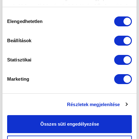
SZPONZOROK
weboldalon való böngészés folytatásával Ön hozzájárul a
sütik használatához.
Hozzájárulás
Elengedhetetlen
kiválasztása
Beállítások
Statisztikai
Marketing
Részletek megjelenítése
Összes süti engedélyezése