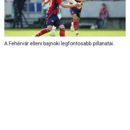
MÉRKŐZÉSEK
KLUB
GALÉRIA
A Fehérvár elleni bajnoki legfontosabb pillanatai.
SZURKOLÓI ÉLMÉNYEK
AKKREDITÁCIÓ