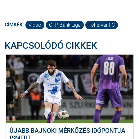
CÍMKÉK:
Videó
OTP Bank Liga
Fehérvár FC
KAPCSOLÓDÓ CIKKEK
ÚJABB BAJNOKI MÉRKŐZÉS IDŐPONTJA
ISMERT