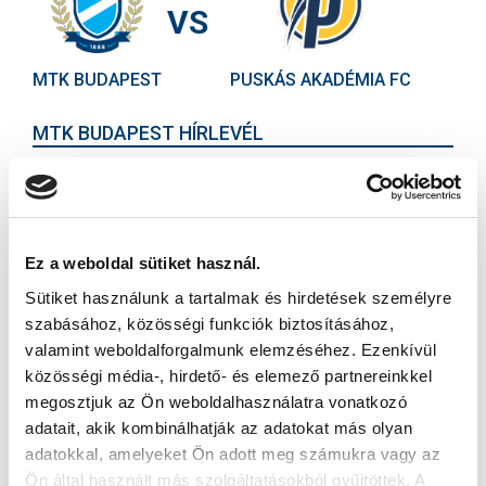
VS
MTK BUDAPEST
PUSKÁS AKADÉMIA FC
MTK BUDAPEST HÍRLEVÉL
Ne maradjon le egy eseményről sem! Iratkozzon fel ingyenes
hírlevelünkre:
Ez a weboldal sütiket használ.
Sütiket használunk a tartalmak és hirdetések személyre
szabásához, közösségi funkciók biztosításához,
valamint weboldalforgalmunk elemzéséhez. Ezenkívül
Elfogadom az
Adatvédelmi tájékoztatót
!
közösségi média-, hirdető- és elemező partnereinkkel
FELIRATKOZOM
megosztjuk az Ön weboldalhasználatra vonatkozó
adatait, akik kombinálhatják az adatokat más olyan
adatokkal, amelyeket Ön adott meg számukra vagy az
Ön által használt más szolgáltatásokból gyűjtöttek. A