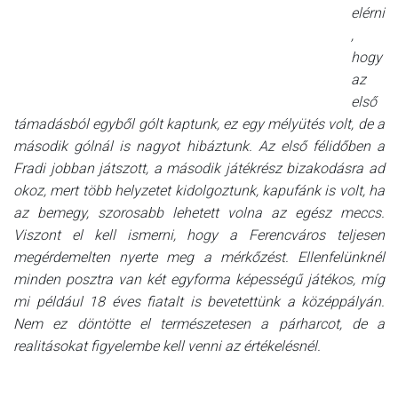
elérni
,
hogy
az
első
támadásból egyből gólt kaptunk, ez egy mélyütés volt, de a
második gólnál is nagyot hibáztunk. Az első félidőben a
Fradi jobban játszott, a második játékrész bizakodásra ad
okoz, mert több helyzetet kidolgoztunk, kapufánk is volt, ha
az bemegy, szorosabb lehetett volna az egész meccs.
Viszont el kell ismerni, hogy a Ferencváros teljesen
megérdemelten nyerte meg a mérkőzést. Ellenfelünknél
minden posztra van két egyforma képességű játékos, míg
mi például 18 éves fiatalt is bevetettünk a középpályán.
Nem ez döntötte el természetesen a párharcot, de a
realitásokat figyelembe kell venni az értékelésnél.