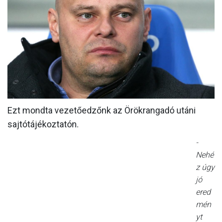
MÉRKŐZÉSEK
KLUB
GALÉRIA
SZURKOLÓI ÉLMÉNYEK
AKKREDITÁCIÓ
Ezt mondta vezetőedzőnk az Örökrangadó utáni
sajtótájékoztatón.
-
Nehé
z úgy
jó
ered
mén
yt