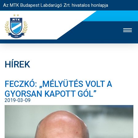
Az MTK Budapest Labdarúgó Zrt. hivatalos honlapja
HÍREK
MTK TV
UTÁNPÓTLÁS
NŐI SZAKÁG
FECZKÓ: „MÉLYÜTÉS VOLT A
JEGYÉRTÉKESÍTÉS
WEBSHOP
STADION
GYORSAN KAPOTT GÓL”
EGYESÜLET
KAPCSOLAT
2019-03-09
NYITÓLAP
HÍREK
CSAPATOK