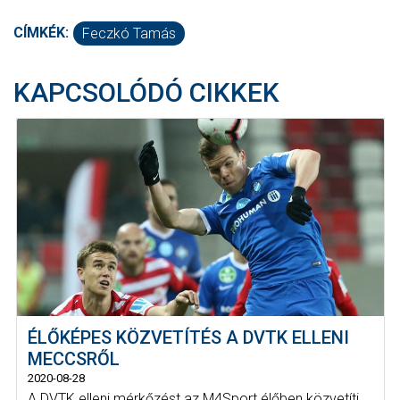
CÍMKÉK:
Feczkó Tamás
KAPCSOLÓDÓ CIKKEK
ÉLŐKÉPES KÖZVETÍTÉS A DVTK ELLENI
MECCSRŐL
2020-08-28
A DVTK elleni mérkőzést az M4Sport élőben közvetíti,