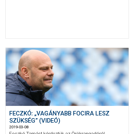
FECZKÓ: „VAGÁNYABB FOCIRA LESZ
SZÜKSÉG” (VIDEÓ)
2019-03-08
Feczkó Tamást kérdeztük az Örökrangadóról.