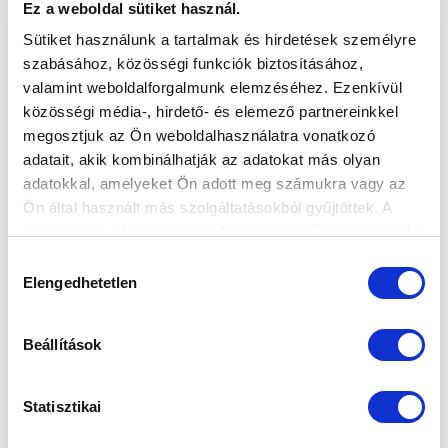
Ez a weboldal sütiket használ.
MTK BUDAPEST HÍRLEVÉL
Sütiket használunk a tartalmak és hirdetések személyre
Ne maradjon le egy eseményről sem! Iratkozzon fel ingyenes
szabásához, közösségi funkciók biztosításához,
hírlevelünkre:
valamint weboldalforgalmunk elemzéséhez. Ezenkívül
közösségi média-, hirdető- és elemező partnereinkkel
megosztjuk az Ön weboldalhasználatra vonatkozó
adatait, akik kombinálhatják az adatokat más olyan
adatokkal, amelyeket Ön adott meg számukra vagy az
Ön által használt más szolgáltatásokból gyűjtöttek. A
Elfogadom az
Adatvédelmi tájékoztatót
!
weboldalon való böngészés folytatásával Ön hozzájárul a
sütik használatához.
Hozzájárulás
FELIRATKOZOM
Elengedhetetlen
kiválasztása
SZPONZOROK
Beállítások
Statisztikai