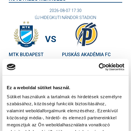
2026-08-07 17:30
ÚJ HIDEGKUTI NÁNDOR STADION
VS
MTK BUDAPEST
PUSKÁS AKADÉMIA FC
MTK BUDAPEST HÍRLEVÉL
Ne maradjon le egy eseményről sem! Iratkozzon fel ingyenes
hírlevelünkre:
Ez a weboldal sütiket használ.
Sütiket használunk a tartalmak és hirdetések személyre
szabásához, közösségi funkciók biztosításához,
valamint weboldalforgalmunk elemzéséhez. Ezenkívül
közösségi média-, hirdető- és elemező partnereinkkel
megosztjuk az Ön weboldalhasználatra vonatkozó
Elfogadom az
Adatvédelmi tájékoztatót
!