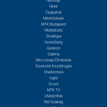
Nyitólap
Hírek
Csapatok
Mérkőzések
MTK Budapest
Múltidézés
Stratégia
Vezetőség
Gedeon
Galéria
Meccsnapi Élmények
Szurkolói Kezdőrúgás
Stadiontúra
Sajtó
Scout
MTK TV
Utánpótlás
Női Szakág