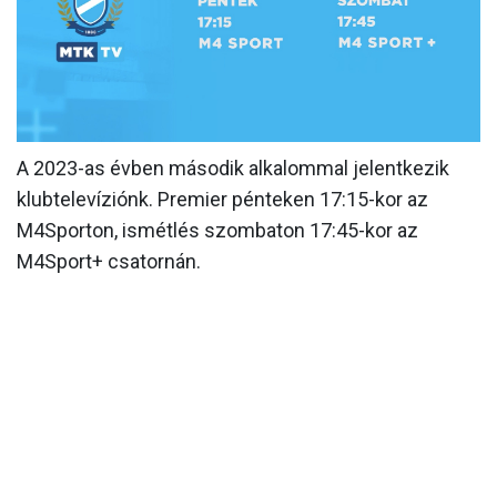
MÉRKŐZÉSEK
KLUB
GALÉRIA
SZURKOLÓI ÉLMÉNYEK
A 2023-as évben második alkalommal jelentkezik
klubtelevíziónk. Premier pénteken 17:15-kor az
AKKREDITÁCIÓ
M4Sporton, ismétlés szombaton 17:45-kor az
M4Sport+ csatornán.