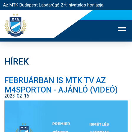
Az MTK Budapest Labdarúgó Zrt. hivatalos honlapja
HÍREK
MTK TV
UTÁNPÓTLÁS
NŐI SZAKÁG
FEBRUÁRBAN IS MTK TV AZ
JEGYÉRTÉKESÍTÉS
WEBSHOP
STADION
M4SPORTON - AJÁNLÓ (VIDEÓ)
EGYESÜLET
KAPCSOLAT
2023-02-16
NYITÓLAP
HÍREK
CSAPATOK