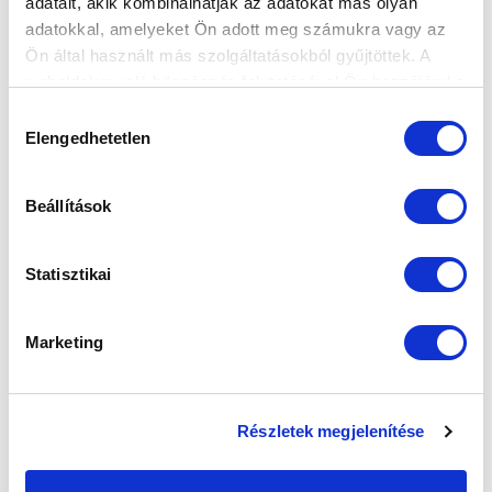
adatait, akik kombinálhatják az adatokat más olyan
adatokkal, amelyeket Ön adott meg számukra vagy az
FELIRATKOZOM
Ön által használt más szolgáltatásokból gyűjtöttek. A
weboldalon való böngészés folytatásával Ön hozzájárul a
sütik használatához.
Hozzájárulás
SZPONZOROK
Elengedhetetlen
kiválasztása
Beállítások
Statisztikai
Marketing
Részletek megjelenítése