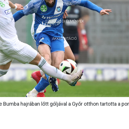
GALÉRIA
SZURKOLÓI ÉLMÉNYEK
AKKREDITÁCIÓ
 Bumba hajrában lőtt góljával a Győr otthon tartotta a po