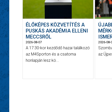
ÉLŐKÉPES KÖZVETÍTÉS A
ÚJAB
PUSKÁS AKADÉMIA ELLENI
MÉRK
MECCSRŐL
ISME
2026-08-07
2026-08-
A 17:30-kor kezdődő hazai találkozó
Szombat
az M4Sporton és a csatorna
az Újpe
honlapján lesz kö...