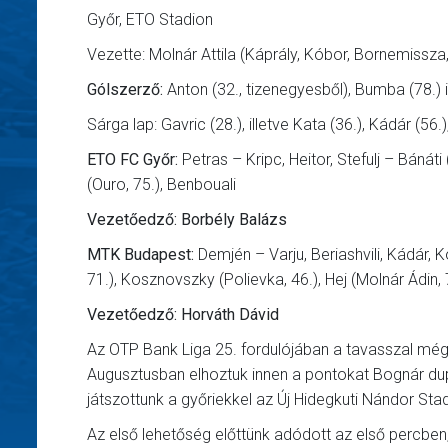
Győr, ETO Stadion
Vezette: Molnár Attila (Káprály, Kóbor, Bornemissza,
Gólszerző:
Anton (32., tizenegyesből), Bumba (78.) 
Sárga lap: Gavric (28.), illetve Kata (36.), Kádár (56.),
ETO FC Győr:
Petras – Kripc, Heitor, Stefulj – Bánáti 
(Ouro, 75.), Benbouali
Vezetőedző: Borbély Balázs
MTK Budapest:
Demjén – Varju, Beriashvili, Kádár, 
71.), Kosznovszky (Polievka, 46.), Hej (Molnár Ádin, 
Vezetőedző: Horváth Dávid
Az OTP Bank Liga 25. fordulójában a tavasszal még
Augusztusban elhoztuk innen a pontokat Bognár du
játszottunk a győriekkel az Új Hidegkuti Nándor Sta
Az első lehetőség előttünk adódott az első percben,