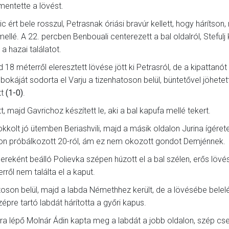
mentette a lövést.
rt bele rosszul, Petrasnak óriási bravúr kellett, hogy hárítson,
mellé. A 22. percben Benbouali centerezett a bal oldalról, Stefulj 
 hazai találatot.
 méterről eleresztett lövése jött ki Petrasról, de a kipattanót
okáját sodorta el Varju a tizenhatoson belül, büntetővel jöhetet
tt
(1-0)
.
, majd Gavrichoz készített le, aki a bal kapufa mellé tekert.
kkolt jó ütemben Beriashvili, majd a másik oldalon Jurina ígérete
ton próbálkozott 20-ról, ám ez nem okozott gondot Demjénnek.
reként beálló Polievka szépen húzott el a bal szélen, erős lövés
rről nem találta el a kaput.
toson belül, majd a labda Némethhez került, de a lövésébe belel
épre tartó labdát hárította a győri kapus.
yára lépő Molnár Ádin kapta meg a labdát a jobb oldalon, szép cse