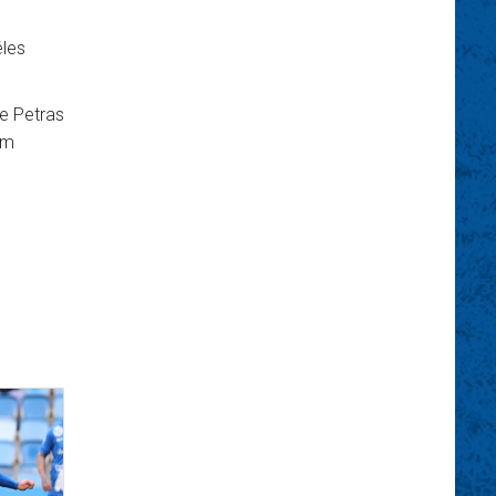
éles
de Petras
em