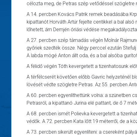
célozta meg, de Petras szép vetődéssel szögletre 
A 14. percben Kovács Patrik remek beadásába Krpic é
kipattanót Horváth Artúr fejelte centikkel a bal alsó 
lőhetett, ám Demjén óriási védése megakadályozta a
A 27. percben szép támadás végén Molnár Rajmund 18
győriek szedték össze. Négy perccel ezután Stefulj b
A labda mögé Anton állt oda, és a bal alsóba guríto
A félidő végén Tóth kevergetett a tizenhatosunk előtt
A térfélcserét követően előbb Gavric helyzeténél blo
lövését védte szögletre Petras. Az 55. percben An
A 60. percben egyenlíthettünk volna: a szünetben cse
Petrasról, a kipattanó Jurina elé pattant, de ő 7 méte
A 68. percben ismét Polievka kevergetett a tizenha
védők. A 72. percben Kata lőtt 19 méterről, de a köz
A 73. percben sikerült egyenlíteni: a csereként pál