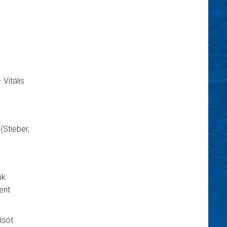
 Vitális
(Stieber,
nk.
ent
lsót