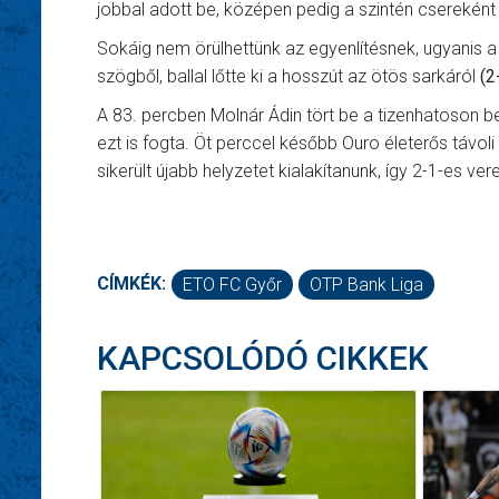
jobbal adott be, középen pedig a szintén csereként
Sokáig nem örülhettünk az egyenlítésnek, ugyanis a 
szögből, ballal lőtte ki a hosszút az ötös sarkáról
(2
A 83. percben Molnár Ádin tört be a tizenhatoson belü
ezt is fogta. Öt perccel később Ouro életerős távol
sikerült újabb helyzetet kialakítanunk, így 2-1-es v
CÍMKÉK:
ETO FC Győr
OTP Bank Liga
KAPCSOLÓDÓ CIKKEK