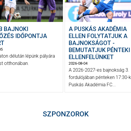
B BAJNOKI
A PUSKÁS AKADÉMIA
ŐZÉS IDŐPONTJA
ELLEN FOLYTATJUK A
RT
BAJNOKSÁGOT -
BEMUTATJUK PÉNTEKI
05
on délután lépünk pályára
ELLENFELÜNKET
st otthonában.
2026-08-04
A 2026-2027-es bajnokság 3.
fordulójában pénteken 17:30-k
Puskás Akadémia FC...
SZPONZOROK