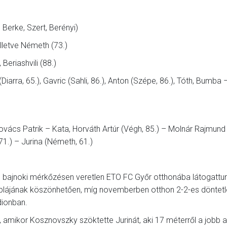
 Berke, Szert, Berényi)
illetve Németh (73.)
 Beriashvili (88.)
(Diarra, 65.), Gavric (Sahli, 86.), Anton (Szépe, 86.), Tóth, Bumba –
Kovács Patrik – Kata, Horváth Artúr (Végh, 85.) – Molnár Rajmund 
71.) – Jurina (Németh, 61.)
 bajnoki mérkőzésen veretlen ETO FC Győr otthonába látogattu
plájának köszönhetően, míg novemberben otthon 2-2-es döntetl
dionban.
 amikor Kosznovszky szöktette Jurinát, aki 17 méterről a jobb a