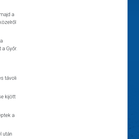
 majd a
közelről
 a
t a Győr.
s távoli
e kijött
éptek a
l után