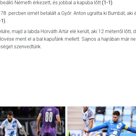
 beálló Németh érkezett, és jobbal a kapuba lőtt
(1-1)
.
78. percben ismét betalált a Győr: Anton ugratta ki Bumbát, aki 
-1)
.
lre, majd a labda Horváth Artúr elé került, aki 12 méterről lőtt, 
i lövése ment el a bal kapufánk mellett. Sajnos a hajrában már n
ereséget szenvedtünk.