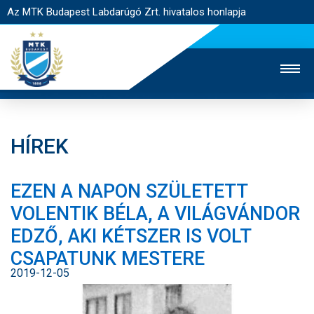
Az MTK Budapest Labdarúgó Zrt. hivatalos honlapja
HÍREK
MTK TV
UTÁNPÓTLÁS
NŐI SZAKÁG
EZEN A NAPON SZÜLETETT
JEGYÉRTÉKESÍTÉS
WEBSHOP
STADION
VOLENTIK BÉLA, A VILÁGVÁNDOR
EGYESÜLET
KAPCSOLAT
EDZŐ, AKI KÉTSZER IS VOLT
CSAPATUNK MESTERE
NYITÓLAP
2019-12-05
HÍREK
CSAPATOK