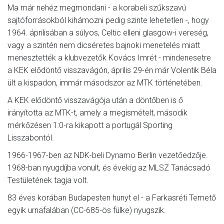
Ma már nehéz megmondani - a korabeli szűkszavú
sajtóforrásokból kihámozni pedig szinte lehetetlen -, hogy
1964. áprilisában a súlyos, Celtic elleni glasgow-i vereség,
vagy a szintén nem dicséretes bajnoki menetelés miatt
menesztették a klubvezetők Kovács Imrét - mindenesetre
a KEK elődöntő visszavágón, április 29-én már Volentik Béla
ült a kispadon, immár másodszor az MTK történetében.
A KEK elődöntő visszavágója után a döntőben is ő
irányította az MTK-t, amely a megismételt, második
mérkőzésen 1:0-ra kikapott a portugál Sporting
Lisszabontól.
1966-1967-ben az NDK-beli Dynamo Berlin vezetőedzője.
1968-ban nyugdíjba vonult, és évekig az MLSZ Tanácsadó
Testületének tagja volt.
83 éves korában Budapesten hunyt el - a Farkasréti Temető
egyik urnafalában (CC-685-ös fülke) nyugszik.