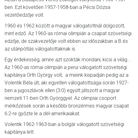
ben. Ezt követően 1957-1958-ban a Pécsi Dózsa
vezetőedzője volt.
1960 és 1962 között a magyar válogatottnál dolgozott,
mint edző. Az 1960-as római olimpián a csapat szövetségi
edzője, de szakvezetője volt ebben az időszakban a B és
az utánpótlás válogatottaknak is.
Egy érdekesség, amire azt szokták mondani, kicsi a világ...
Az 1960-as római olimpián a perui válogatott szövetségi
kapitánya Orth György volt, a mieink kispadján pedig az a
Volentik Béla ült, aki egyetlen válogatottsága során 1927-
ben a jugoszlávok ellen (3:0) együtt játszott a magyar
nemzeti 11-ben Orth Györggyel. Az olimpiai csoport
mérkőzések során a későbbi bronzérmes magyar csapat
6:2-re győzte le a dél-amerikaiakat.
Volentik 1962-1963-ban a bolgár válogatott szövetségi
kapitánya lett.