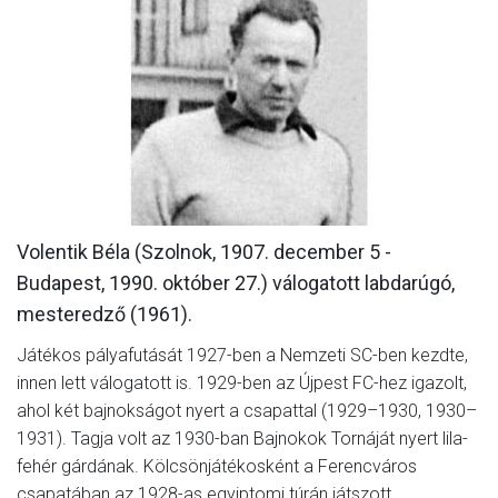
MÉRKŐZÉSEK
KLUB
GALÉRIA
SZURKOLÓI ÉLMÉNYEK
AKKREDITÁCIÓ
Volentik Béla (Szolnok, 1907. december 5 -
Budapest, 1990. október 27.) válogatott labdarúgó,
mesteredző (1961).
Játékos pályafutását 1927-ben a Nemzeti SC-ben kezdte,
innen lett válogatott is. 1929-ben az Újpest FC-hez igazolt,
ahol két bajnokságot nyert a csapattal (1929–1930, 1930–
1931). Tagja volt az 1930-ban Bajnokok Tornáját nyert lila-
fehér gárdának. Kölcsönjátékosként a Ferencváros
csapatában az 1928-as egyiptomi túrán játszott.