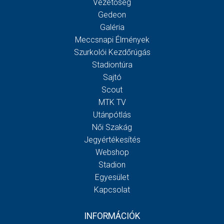
Vezetőség
Gedeon
Galéria
Meccsnapi Élmények
Szurkolói Kezdőrúgás
Stadiontúra
Sajtó
Scout
MTK TV
Utánpótlás
Női Szakág
Jegyértékesítés
Webshop
Stadion
Egyesület
Kapcsolat
INFORMÁCIÓK