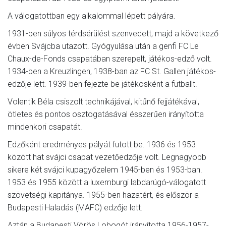
A válogatottban egy alkalommal lépett pályára.
1931-ben súlyos térdsérülést szenvedett, majd a következő
évben Svájcba utazott. Gyógyulása után a genfi FC Le
Chaux-de-Fonds csapatában szerepelt, játékos-edző volt.
1934-ben a Kreuzlingen, 1938-ban az FC St. Gallen játékos-
edzője lett. 1939-ben fejezte be játékosként a futballt.
Volentik Béla csiszolt technikájával, kitűnő fejjátékával,
ötletes és pontos osztogatásával ésszerűen irányította
mindenkori csapatát.
Edzőként eredményes pályát futott be. 1936 és 1953
között hat svájci csapat vezetőedzője volt. Legnagyobb
sikere két svájci kupagyőzelem 1945-ben és 1953-ban.
1953 és 1955 között a luxemburgi labdarúgó-válogatott
szövetségi kapitánya. 1955-ben hazatért, és először a
Budapesti Haladás (MAFC) edzője lett.
Aztán a Budapesti Vörös Lobogót irányította 1956-1957-