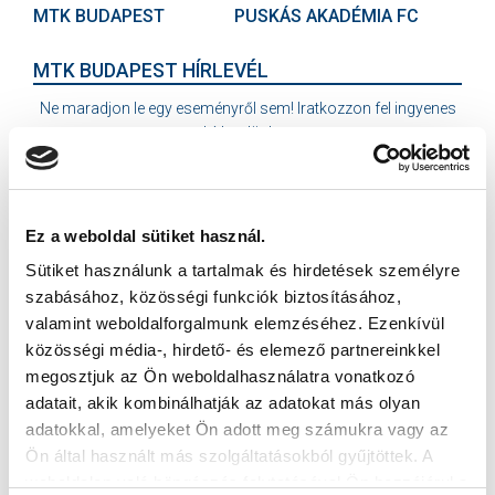
MTK BUDAPEST
PUSKÁS AKADÉMIA FC
MTK BUDAPEST HÍRLEVÉL
Ne maradjon le egy eseményről sem! Iratkozzon fel ingyenes
hírlevelünkre:
Ez a weboldal sütiket használ.
Sütiket használunk a tartalmak és hirdetések személyre
Elfogadom az
Adatvédelmi tájékoztatót
!
szabásához, közösségi funkciók biztosításához,
valamint weboldalforgalmunk elemzéséhez. Ezenkívül
FELIRATKOZOM
közösségi média-, hirdető- és elemező partnereinkkel
megosztjuk az Ön weboldalhasználatra vonatkozó
adatait, akik kombinálhatják az adatokat más olyan
SZPONZOROK
adatokkal, amelyeket Ön adott meg számukra vagy az
Ön által használt más szolgáltatásokból gyűjtöttek. A
weboldalon való böngészés folytatásával Ön hozzájárul a