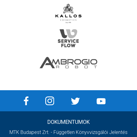
DOKUMENTUMOK
MTK Budapest Zrt. - Független Könyvvizsgálói Jelentés