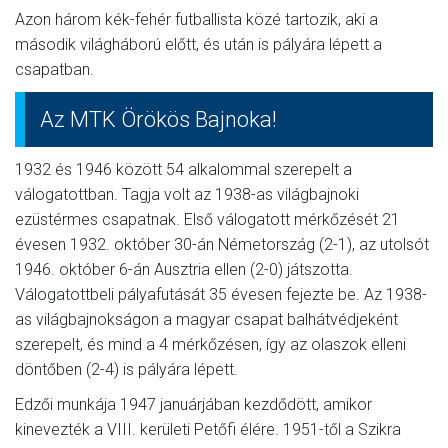
Azon három kék-fehér futballista közé tartozik, aki a
második világháború előtt, és után is pályára lépett a
csapatban.
Az MTK Örökös Bajnoka!
1932 és 1946 között 54 alkalommal szerepelt a
válogatottban. Tagja volt az 1938-as világbajnoki
ezüstérmes csapatnak. Első válogatott mérkőzését 21
évesen 1932. október 30-án Németország (2-1), az utolsót
1946. október 6-án Ausztria ellen (2-0) játszotta.
Válogatottbeli pályafutását 35 évesen fejezte be. Az 1938-
as világbajnokságon a magyar csapat balhátvédjeként
szerepelt, és mind a 4 mérkőzésen, így az olaszok elleni
döntőben (2-4) is pályára lépett.
Edzői munkája 1947 januárjában kezdődött, amikor
kinevezték a VIII. kerületi Petőfi élére. 1951-től a Szikra