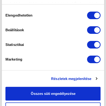
weboldalon való böngészés folytatásával Ön hozzájárul a
sütik használatához.
Hozzájárulás
Elengedhetetlen
kiválasztása
Beállítások
Statisztikai
Marketing
Részletek megjelenítése
Összes süti engedélyezése