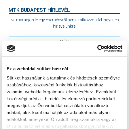
MTK BUDAPEST HÍRLEVÉL
Ne maradjon le egy eseményről sem! Iratkozzon fel ingyenes
hírlevelünkre:
Elfogadom az
Adatvédelmi tájékoztatót
!
Ez a weboldal sütiket használ.
Sütiket használunk a tartalmak és hirdetések személyre
FELIRATKOZOM
szabásához, közösségi funkciók biztosításához,
valamint weboldalforgalmunk elemzéséhez. Ezenkívül
közösségi média-, hirdető- és elemező partnereinkkel
SZPONZOROK
megosztjuk az Ön weboldalhasználatra vonatkozó
adatait, akik kombinálhatják az adatokat más olyan
adatokkal, amelyeket Ön adott meg számukra vagy az
Ön által használt más szolgáltatásokból gyűjtöttek. A