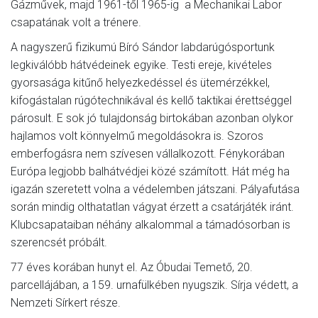
Gázművek, majd 1961-től 1965-ig a Mechanikai Labor
csapatának volt a trénere.
A nagyszerű fizikumú Bíró Sándor labdarúgósportunk
legkiválóbb hátvédeinek egyike. Testi ereje, kivételes
gyorsasága kitűnő helyezkedéssel és ütemérzékkel,
kifogástalan rúgótechnikával és kellő taktikai érettséggel
párosult. E sok jó tulajdonság birtokában azonban olykor
hajlamos volt könnyelmű megoldásokra is. Szoros
emberfogásra nem szívesen vállalkozott. Fénykorában
Európa legjobb balhátvédjei közé számított. Hát még ha
igazán szeretett volna a védelemben játszani. Pályafutása
során mindig olthatatlan vágyat érzett a csatárjáték iránt.
Klubcsapataiban néhány alkalommal a támadósorban is
szerencsét próbált.
77 éves korában hunyt el. Az Óbudai Temető, 20.
parcellájában, a 159. urnafülkében nyugszik. Sírja védett, a
Nemzeti Sírkert része.