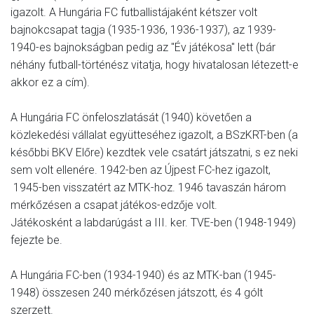
igazolt. A Hungária FC futballistájaként kétszer volt
bajnokcsapat tagja (1935-1936, 1936-1937), az 1939-
1940-es bajnokságban pedig az "Év játékosa" lett (bár
néhány futball-történész vitatja, hogy hivatalosan létezett-e
akkor ez a cím).
A Hungária FC önfeloszlatását (1940) követően a
közlekedési vállalat együtteséhez igazolt, a BSzKRT-ben (a
későbbi BKV Előre) kezdtek vele csatárt játszatni, s ez neki
sem volt ellenére. 1942-ben az Újpest FC-hez igazolt,
1945-ben visszatért az MTK-hoz. 1946 tavaszán három
mérkőzésen a csapat játékos-edzője volt.
Játékosként a labdarúgást a III. ker. TVE-ben (1948-1949)
fejezte be.
A Hungária FC-ben (1934-1940) és az MTK-ban (1945-
1948) összesen 240 mérkőzésen játszott, és 4 gólt
szerzett.