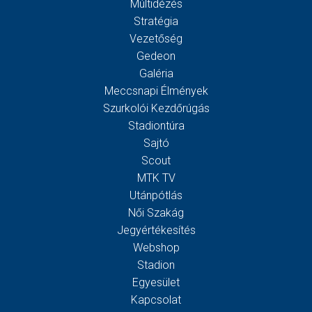
Múltidézés
Stratégia
Vezetőség
Gedeon
Galéria
Meccsnapi Élmények
Szurkolói Kezdőrúgás
Stadiontúra
Sajtó
Scout
MTK TV
Utánpótlás
Női Szakág
Jegyértékesítés
Webshop
Stadion
Egyesület
Kapcsolat