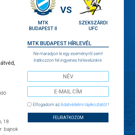
VS
MTK
SZEKSZÁRDI
BUDAPEST II
UFC
MTK BUDAPEST HÍRLEVÉL
Ne maradjon le egy eseményről sem!
Iratkozzon fel ingyenes hírlevelünkre:
hátvéd,
sidó
Elfogadom az
Adatvédelmi tájékoztatót
!
FELIRATKOZOM
, 18
ar bajnok