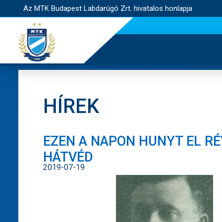
Az MTK Budapest Labdarúgó Zrt. hivatalos honlapja
HÍREK
EZEN A NAPON HUNYT EL R
HÁTVÉD
2019-07-19