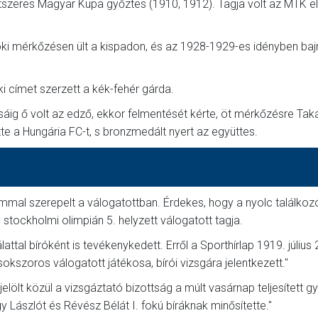
zeres Magyar Kupa győztes (1910, 1912). Tagja volt az MTK e
oki mérkőzésen ült a kispadon, és az 1928-1929-es idényben baj
 címet szerzett a kék-fehér gárda.
ig ő volt az edző, ekkor felmentését kérte, öt mérkőzésre Tak
te a Hungária FC-t, s bronzmedált nyert az együttes.
mmal szerepelt a válogatottban. Érdekes, hogy a nyolc találkoz
stockholmi olimpián 5. helyzett válogatott tagja.
tal bíróként is tevékenykedett. Erről a Sporthírlap 1919. július 
kszoros válogatott játékosa, bírói vizsgára jelentkezett."
ójelölt közül a vizsgáztató bizottság a múlt vasárnap tel­jesített g
y Lászlót és Révész Bélát I. fokú bíráknak minősítette."