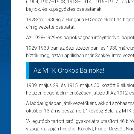
(1904, 1907–1908, 1913–1914, 1916–1917), és kéts
bajnok, és kupagyőztes csapatának.
1928-tól 1930-ig a Hungária FC edzőjeként 44 bajn
címig vezette csapatát.
Az 1928-1929-es bajnokságban irányításával bajnoki
1929-1930-ban az őszi szezonban, és 1930 márciusá
bízták meg, aztán áprilisban már Senkey Imre vezet
Az MTK Örökös Bajnoka!
1909. május 29. és 1915. május 30. között 8 alkalo
hétszer idegenbeli mérkőzésen játszott! Az 1912-es 
A labdarúgásban játékvezetőként, akkori szóhasználat
október 13-án is beszámolt: "Révész Béla, az MTK so
"A legutóbb tartott bírói gyakorlatra utasított 46 bir
vizsgáik alapján Frischer Károlyt, Fodor Dezsőt, Nag