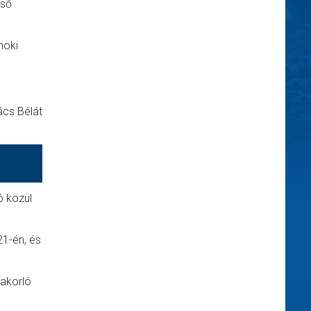
lső
noki
ács Bélát
ó közül
21-én, és
yakorló