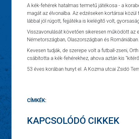
A kék-fehérek hatalmas termetű játékosa - a korabe
magát az élvonalba. Az edzéseken kortársai közül 
lábbal jól rúgott, fejjátéka is kielégítő volt, gyo
Visszavonulását követően sikeresen működött az edz
Németországban, Olaszországban és Romániában
Kevesen tudják, de szerepe volt a futball-zseni, Ort
csábította a kék-fehérekhez, ahova aztán kis "kitér
53 éves korában hunyt el. A Kozma utcai Zsidó Temet
CÍMKÉK:
KAPCSOLÓDÓ CIKKEK