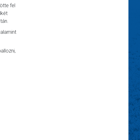
tte fel
dkét
tán.
valamint
allozni,