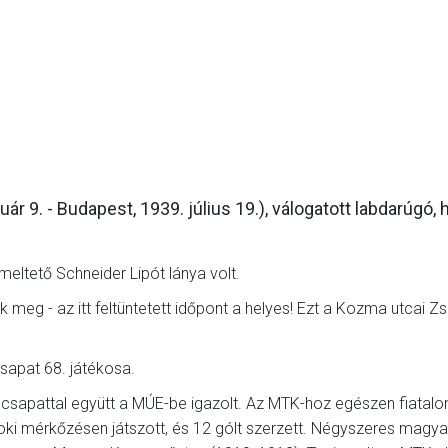
GALÉRIA
SZURKOLÓI ÉLMÉNYEK
AKKREDITÁCIÓ
r 9. - Budapest, 1939. július 19.), válogatott labdarúgó, 
eltető Schneider Lipót lánya volt.
ák meg - az itt feltüntetett időpont a helyes! Ezt a Kozma utcai Z
csapat 68. játékosa.
csapattal együtt a MÚE-be igazolt. Az MTK-hoz egészen fiatalon
oki mérkőzésen játszott, és 12 gólt szerzett. Négyszeres magy