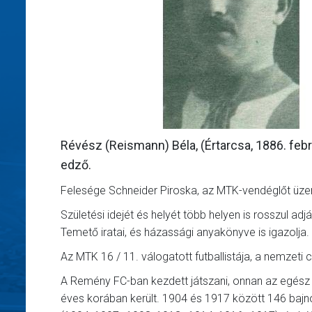
Révész (Reismann) Béla, (Értarcsa, 1886. februá
edző.
Felesége Schneider Piroska, az MTK-vendéglőt üzem
Születési idejét és helyét több helyen is rosszul adj
Temető iratai, és házassági anyakönyve is igazolja.
Az MTK 16 / 11. válogatott futballistája, a nemzeti 
A Remény FC-ban kezdett játszani, onnan az egész 
éves korában került. 1904 és 1917 között 146 bajn