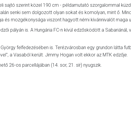
li sajtó szerint közel 190 cm - példamutató szorgalommal küzdö
talán senki sem dolgozott olyan sokat és komolyan, mint ő. Min
rsasága és mozgékonysága viszont hagyott némi kívánnivalót maga u
ői pályán is. A Hungária FC-n kívül edzősködött a Sabariánál, 
.
h György felfedezésében is. Terézvárosban egy grundon látta futb
ővel", a Vasaból került. Jimmy Hogan volt ekkor az MTK edzője.
ő 26-os parcellájában (14. sor, 21. sír) nyugszik.