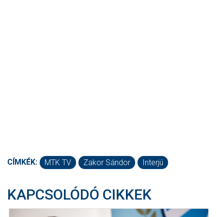
CÍMKÉK:
MTK TV
Zakor Sándor
Interjú
KAPCSOLÓDÓ CIKKEK