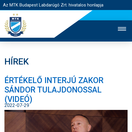
Az MTK Budapest Labdarúgó Zrt. hivatalos honlapja
HÍREK
MTK TV
UTÁNPÓTLÁS
NŐI SZAKÁG
ÉRTÉKELŐ INTERJÚ ZAKOR
JEGYÉRTÉKESÍTÉS
WEBSHOP
STADION
SÁNDOR TULAJDONOSSAL
EGYESÜLET
KAPCSOLAT
(VIDEÓ)
2022-07-29
NYITÓLAP
HÍREK
CSAPATOK