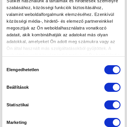
Sütiket használunk a tartalmak és hirdetések személyre
hírlevelünkre:
szabásához, közösségi funkciók biztosításához,
valamint weboldalforgalmunk elemzéséhez. Ezenkívül
közösségi média-, hirdető- és elemező partnereinkkel
megosztjuk az Ön weboldalhasználatra vonatkozó
adatait, akik kombinálhatják az adatokat más olyan
adatokkal, amelyeket Ön adott meg számukra vagy az
Elfogadom az
Adatvédelmi tájékoztatót
!
Ön által használt más szolgáltatásokból gyűjtöttek. A
FELIRATKOZOM
weboldalon való böngészés folytatásával Ön hozzájárul a
sütik használatához.
Hozzájárulás
Elengedhetetlen
kiválasztása
SZPONZOROK
Beállítások
Statisztikai
Marketing