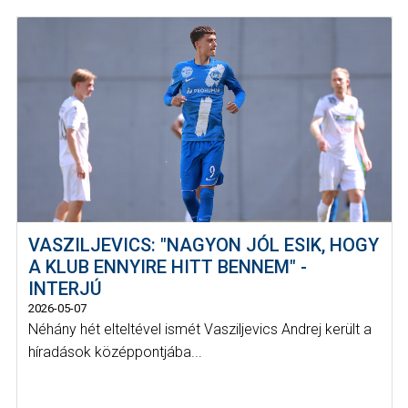
VASZILJEVICS: "NAGYON JÓL ESIK, HOGY
A KLUB ENNYIRE HITT BENNEM" -
INTERJÚ
2026-05-07
Néhány hét elteltével ismét Vasziljevics Andrej került a
híradások középpontjába...