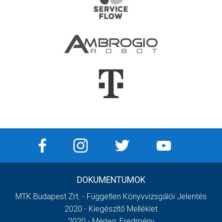
DOKUMENTUMOK
MTK Budapest Zrt. - Független Könyvvizsgálói Jelentés
2020 - Kiegészítő Melléklet
2020 - Mérleg, Eredmény