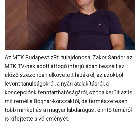
MÉRKŐZÉSEK
KLUB
GALÉRIA
SZURKOLÓI ÉLMÉNYEK
Az MTK Budapest zRt. tulajdonosa, Zakor Sándor az
AKKREDITÁCIÓ
MTK TV-nek adott átfogó interjújában beszélt az
előző szezonban elkövetett hibákról, az azokból
levont tanulságokról, a nyári átalakításról, a
koncepciónk fenntarthatóságáról, szóba került az is,
mit remél a Bognár-korszaktól, de természetesen
több minket és a magyar labdarúgást érintő témáról
is kifejtette a véleményét.