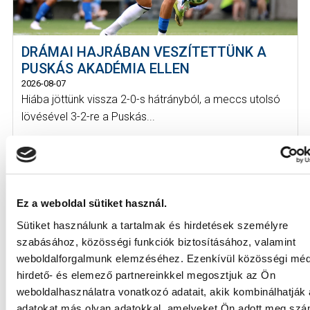
DRÁMAI HAJRÁBAN VESZÍTETTÜNK A
PUSKÁS AKADÉMIA ELLEN
2026-08-07
Hiába jöttünk vissza 2-0-s hátrányból, a meccs utolsó
lövésével 3-2-re a Puskás...
Ez a weboldal sütiket használ.
Sütiket használunk a tartalmak és hirdetések személyre
szabásához, közösségi funkciók biztosításához, valamint
KÖVETKEZŐ MÉRKŐZÉS
weboldalforgalmunk elemzéséhez. Ezenkívül közösségi méd
hirdető- és elemező partnereinkkel megosztjuk az Ön
2026-08-09 17:30
weboldalhasználatra vonatkozó adatait, akik kombinálhatják
SÁNDOR KÁROLY LABDARÚGÓ AKADÉMIA
adatokat más olyan adatokkal, amelyeket Ön adott meg sz