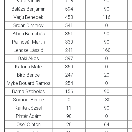
Kata Mihály
718
90
Balázs Benjámin
594
90
Varju Benedek
453
116
Srdan Dimitrov
541
0
Biben Barnabás
361
90
Palincsár Martin
330
90
Lencse László
241
160
Baki Ákos
397
0
Katona Máté
360
0
Bíró Bence
247
20
Myke Bouard Ramos
254
0
Barna Szabolcs
156
90
Somodi Bence
0
180
Kanta József
11
90
Pintér Ádám
90
0
Osei Clinton
20
64