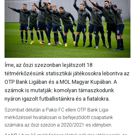
MÉRKŐZÉSEK
KLUB
GALÉRIA
SZURKOLÓI ÉLMÉNYEK
AKKREDITÁCIÓ
Íme, az őszi szezonban lejátszott 18
tétmérkőzésünk statisztikái játékosokra lebontva az
OTP Bank Ligában és a MOL Magyar Kupában. A
számok is mutatják: komolyan támaszkodunk
nyáron igazolt futballistáinkra és a fiatalokra.
Szombat délután a Paksi FC elleni OTP Bank Liga-
mérkőzéssel hivatalosan is befejeződött csapatunk
számára az őszi szezon a 2020/2021-es idényben.