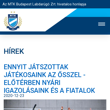
Az MTK Budapest Labdarúgó Zrt. hivatalos honlapja
HÍREK
MTK TV
UTÁNPÓTLÁS
NŐI SZAKÁG
ENNYIT JÁTSZOTTAK
JEGYÉRTÉKESÍTÉS
WEBSHOP
STADION
JÁTÉKOSAINK AZ ŐSSZEL -
EGYESÜLET
KAPCSOLAT
ELŐTÉRBEN NYÁRI
IGAZOLÁSAINK ÉS A FIATALOK
NYITÓLAP
2020-12-23
HÍREK
CSAPATOK