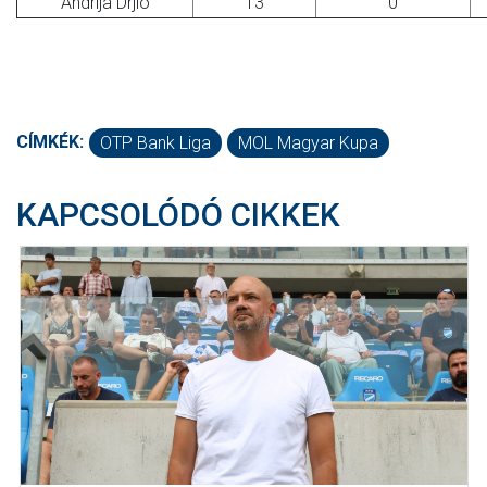
Andrija Drjlo
13
0
CÍMKÉK:
OTP Bank Liga
MOL Magyar Kupa
KAPCSOLÓDÓ CIKKEK