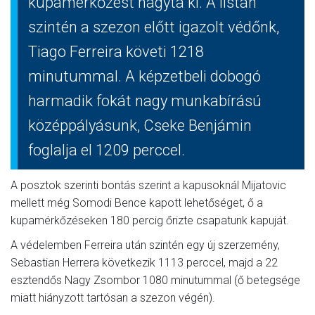
kupamérkőzést hagyta ki. A listán
szintén a szezon előtt igazolt védőnk,
Tiago Ferreira követi 1218
minutummal. A képzetbeli dobogó
harmadik fokát nagy munkabírású
középpályásunk, Cseke Benjámin
foglalja el 1209 perccel.
A posztok szerinti bontás szerint a kapusoknál Mijatovic
mellett még Somodi Bence kapott lehetőséget, ő a
kupamérkőzéseken 180 percig őrizte csapatunk kapuját.
A védelemben Ferreira után szintén egy új szerzemény,
Sebastian Herrera következik 1113 perccel, majd a 22
esztendős Nagy Zsombor 1080 minutummal (ő betegsége
miatt hiányzott tartósan a szezon végén).