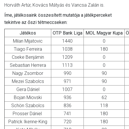
Horváth Artúr, Kovács Mátyás és Vancsa Zalán is.
Íme, játékosaink összesített mutatója a játékperceket
tekintve az őszi tétmeccseken:
Játékos
OTP Bank Liga
MOL Magyar Kupa
Ö
Milan Mijatovic
1440
0
Tiago Ferreira
1038
180
Cseke Benjámin
1209
0
Sebastian Herrera
1113
0
Nagy Zsombor
990
90
Mezei Szabolcs
971
90
Gera Dániel
1007
0
Bojan Miovski
936
62
Schön Szabolcs
836
118
Prosser Dániel
741
180
Patrick Ikenne-King
720
180