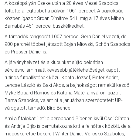
A középpályán Cseke után a 20 éves Mezei Szabolcs
töltötte a legtöbbet a pályán 1061 perccel. A bajnokság
közben igazolt Srdan Dimitrov 541, míg a 17 éves Miben
Barnabás 451 perccel büszkélkedhet.
A támadók rangsorát 1007 perccel Gera Dániel vezeti, de
900 percnél többet játszott Bojan Miovski, Schön Szabolcs
és Prosser Dániel is.
A járványhelyzet és a klubunkat sújtó példátlan
sérüléshullám miatt kevesebb játéklehetőséget kapott
rutinos futballistának közül Kanta József, Pintér Ádám,
Lencse László és Baki Ákos, a bajnokságot remekül kezdő
Myke Bouard Ramos és Katona Máté, a nyáron igazolt
Barna Szabolcs, valamint a januárban szerződtetett UP-
válogatott támadó, Bíró Bence.
Ami a fitalokat illeti: a berobbanó Bibenen kívül Osei Clinton
és Andrija Drjlo is bemutatkozhatott a felnőttek között, de a
meccskeretbe bekerült Winter Dániel, Velicskó Szabolcs,