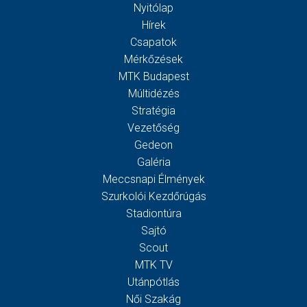
Nyitólap
Hírek
Csapatok
Mérkőzések
MTK Budapest
Múltidézés
Stratégia
Vezetőség
Gedeon
Galéria
Meccsnapi Élmények
Szurkolói Kezdőrúgás
Stadiontúra
Sajtó
Scout
MTK TV
Utánpótlás
Női Szakág