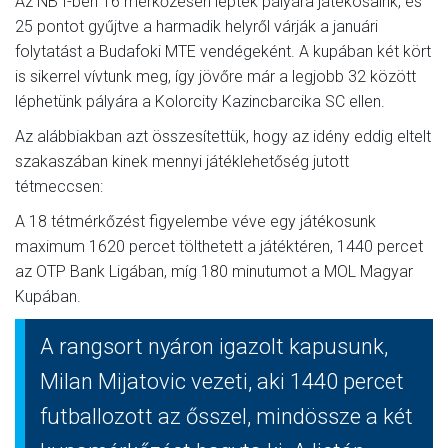
Az NB I-ben 16 mérkőzésen léptek pályára játékosaink, és
25 pontot gyűjtve a harmadik helyről várják a januári
folytatást a Budafoki MTE vendégeként. A kupában két kört
is sikerrel vívtunk meg, így jövőre már a legjobb 32 között
léphetünk pályára a Kolorcity Kazincbarcika SC ellen.
Az alábbiakban azt összesítettük, hogy az idény eddig eltelt
szakaszában kinek mennyi játéklehetőség jutott
tétmeccsen:
A 18 tétmérkőzést figyelembe véve egy játékosunk
maximum 1620 percet tölthetett a játéktéren, 1440 percet
az OTP Bank Ligában, míg 180 minutumot a MOL Magyar
Kupában.
A rangsort nyáron igazolt kapusunk,
Milan Mijatovic vezeti, aki 1440 percet
futballozott az ősszel, mindössze a két