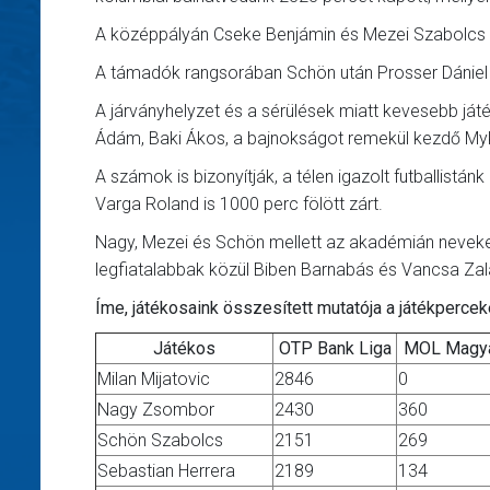
A középpályán Cseke Benjámin és Mezei Szabolcs töl
A támadók rangsorában Schön után Prosser Dániel é
A járványhelyzet és a sérülések miatt kevesebb játé
Ádám, Baki Ákos, a bajnokságot remekül kezdő My
A számok is bizonyítják, a télen igazolt futballistá
Varga Roland is 1000 perc fölött zárt.
Nagy, Mezei és Schön mellett az akadémián nevekedő
legfiatalabbak közül Biben Barnabás és Vancsa Zal
Íme, játékosaink összesített mutatója a játékpercek
Játékos
OTP Bank Liga
MOL Magya
Milan Mijatovic
2846
0
Nagy Zsombor
2430
360
Schön Szabolcs
2151
269
Sebastian Herrera
2189
134