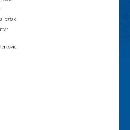
l.
alloztak.
ntér
Perkovic,