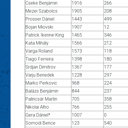
Cseke Benjámin
1916
266
Mezei Szabolcs
1905
208
Prosser Dániel
1443
499
Bojan Miovski
1907
12
Patrick Ikenne-King
1465
346
Kata Mihály
1566
212
Varga Roland
1573
118
Tiago Ferreira
1398
180
Srdjan Dimitrov
1367
177
Varju Benedek
1228
297
Marko Perkovic
968
224
Balázs Benjámin
844
237
Palincsár Martin
705
358
Nikolai Alho
766
255
Gera Dániel*
1007
0
Somodi Bence
123
540