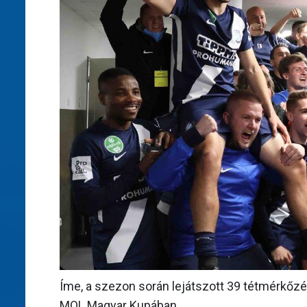
Íme, a szezon során lejátszott 39 tétmérkőzé
MOL Magyar Kupában.