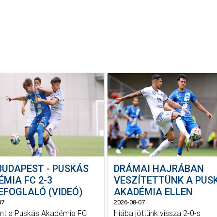
BUDAPEST - PUSKÁS
DRÁMAI HAJRÁBAN
MIA FC 2-3
VESZÍTETTÜNK A PUS
EFOGLALÓ (VIDEÓ)
AKADÉMIA ELLEN
07
2026-08-07
ént a Puskás Akadémia FC
Hiába jöttünk vissza 2-0-s