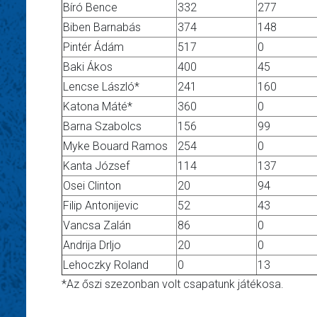
Bíró Bence
332
277
Biben Barnabás
374
148
Pintér Ádám
517
0
Baki Ákos
400
45
Lencse László*
241
160
Katona Máté*
360
0
Barna Szabolcs
156
99
Myke Bouard Ramos
254
0
Kanta József
114
137
Osei Clinton
20
94
Filip Antonijevic
52
43
Vancsa Zalán
86
0
Andrija Drljo
20
0
Lehoczky Roland
0
13
*Az őszi szezonban volt csapatunk játékosa.