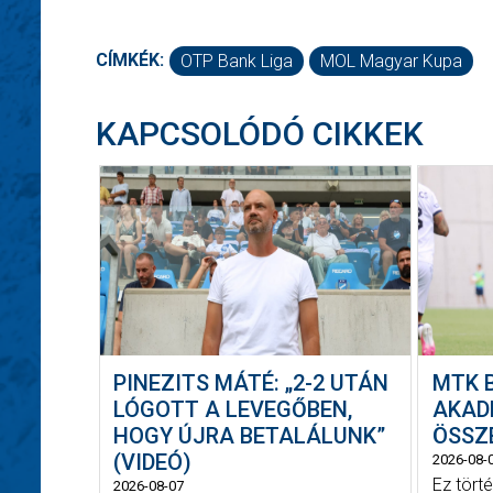
CÍMKÉK:
OTP Bank Liga
MOL Magyar Kupa
KAPCSOLÓDÓ CIKKEK
PINEZITS MÁTÉ: „2-2 UTÁN
MTK 
LÓGOTT A LEVEGŐBEN,
AKADÉ
HOGY ÚJRA BETALÁLUNK”
ÖSSZ
(VIDEÓ)
2026-08-
Ez tört
2026-08-07