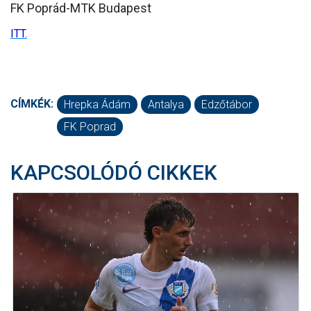
FK Poprád-MTK Budapest
MÉRKŐZÉSEK
ITT.
KLUB
GALÉRIA
CÍMKÉK:
Hrepka Ádám
SZURKOLÓI ÉLMÉNYEK
Antalya
Edzőtábor
FK Poprad
AKKREDITÁCIÓ
KAPCSOLÓDÓ CIKKEK