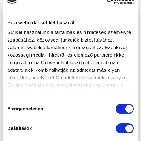
FELIRATKOZOM
Ez a weboldal sütiket használ.
SZPONZOROK
Sütiket használunk a tartalmak és hirdetések személyre
szabásához, közösségi funkciók biztosításához,
valamint weboldalforgalmunk elemzéséhez. Ezenkívül
közösségi média-, hirdető- és elemező partnereinkkel
megosztjuk az Ön weboldalhasználatra vonatkozó
adatait, akik kombinálhatják az adatokat más olyan
adatokkal, amelyeket Ön adott meg számukra vagy az
Ön által használt más szolgáltatásokból gyűjtöttek. A
weboldalon való böngészés folytatásával Ön hozzájárul a
sütik használatához.
Hozzájárulás
Elengedhetetlen
kiválasztása
Beállítások