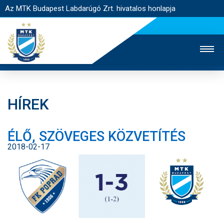
Az MTK Budapest Labdarúgó Zrt. hivatalos honlapja
HÍREK
MTK TV
UTÁNPÓTLÁS
NŐI SZAKÁG
ÉLŐ, SZÖVEGES KÖZVETÍTÉS
JEGYÉRTÉKESÍTÉS
WEBSHOP
STADION
2018-02-17
EGYESÜLET
KAPCSOLAT
NYITÓLAP
HÍREK
CSAPATOK