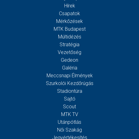
Hírek
Csapatok
Mérkőzések
MTK Budapest
Múltidézés
Stratégia
Vezetőség
Gedeon
Galéria
Meccsnapi Élmények
Szurkolói Kezdőrúgás
Stadiontúra
Sajtó
Scout
MTK TV
Utánpótlás
Női Szakág
Jegyértékesítés