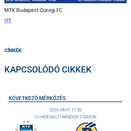
MTK Budapest-Dorogi FC
MÉRKŐZÉSEK
ITT.
KLUB
GALÉRIA
SZURKOLÓI ÉLMÉNYEK
CÍMKÉK:
AKKREDITÁCIÓ
KAPCSOLÓDÓ CIKKEK
KÖVETKEZŐ MÉRKŐZÉS
2026-08-07 17:30
ÚJ HIDEGKUTI NÁNDOR STADION