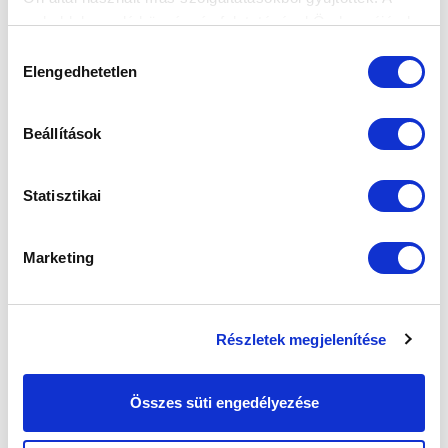
weboldalon való böngészés folytatásával Ön hozzájárul a
sütik használatához.
Hozzájárulás
Elengedhetetlen
kiválasztása
Beállítások
Statisztikai
Marketing
Részletek megjelenítése
Összes süti engedélyezése