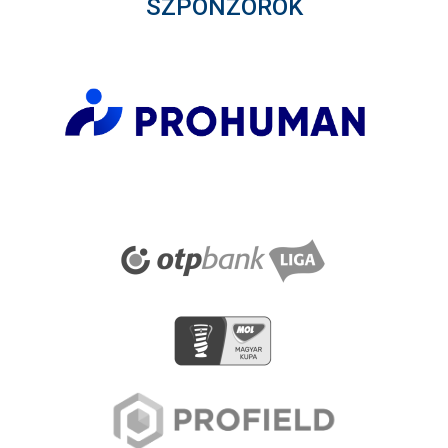
SZPONZOROK