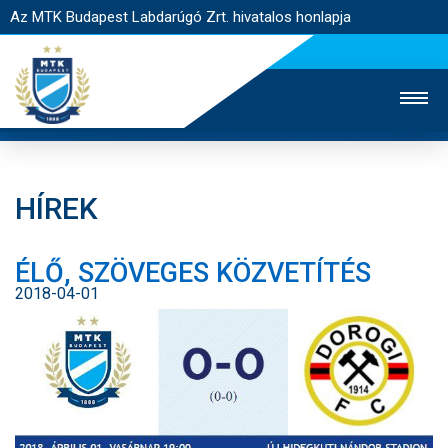
Az MTK Budapest Labdarúgó Zrt. hivatalos honlapja
HÍREK
MTK TV
UTÁNPÓTLÁS
NŐI SZAKÁG
ÉLŐ, SZÖVEGES KÖZVETÍTÉS
JEGYÉRTÉKESÍTÉS
WEBSHOP
STADION
2018-04-01
EGYESÜLET
KAPCSOLAT
NYITÓLAP
HÍREK
CSAPATOK