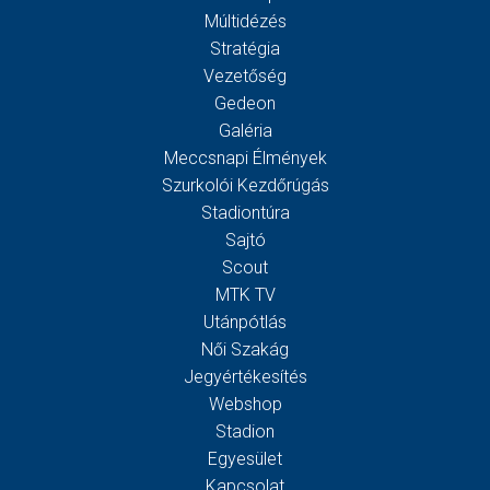
Múltidézés
Stratégia
Vezetőség
Gedeon
Galéria
Meccsnapi Élmények
Szurkolói Kezdőrúgás
Stadiontúra
Sajtó
Scout
MTK TV
Utánpótlás
Női Szakág
Jegyértékesítés
Webshop
Stadion
Egyesület
Kapcsolat