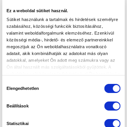
Ez a weboldal sütiket használ.
Sütiket használunk a tartalmak és hirdetések személyre
szabásához, közösségi funkciók biztosításához,
valamint weboldalforgalmunk elemzéséhez. Ezenkívül
közösségi média-, hirdető- és elemező partnereinkkel
megosztjuk az Ön weboldalhasználatra vonatkozó
adatait, akik kombinálhatják az adatokat más olyan
adatokkal, amelyeket Ön adott meg számukra vagy az
Ön által használt más szolgáltatásokból gyűjtöttek. A
weboldalon való böngészés folytatásával Ön hozzájárul a
sütik használatához.
Hozzájárulás
Elengedhetetlen
kiválasztása
Beállítások
Statisztikai