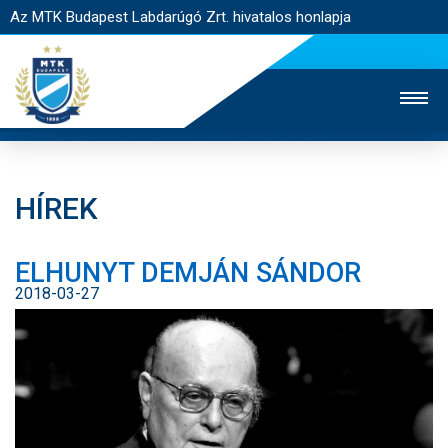
Az MTK Budapest Labdarúgó Zrt. hivatalos honlapja
HÍREK
MTK TV
UTÁNPÓTLÁS
NŐI SZAKÁG
ELHUNYT DEMJÁN SÁNDOR
JEGYÉRTÉKESÍTÉS
WEBSHOP
STADION
2018-03-27
EGYESÜLET
KAPCSOLAT
NYITÓLAP
HÍREK
CSAPATOK