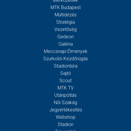
Mérkőzések
MTK Budapest
Múltidézés
Stratégia
Vezetőség
Gedeon
Galéria
Meccsnapi Élmények
Szurkolói Kezdőrúgás
Stadiontúra
Sajtó
Scout
MTK TV
Utánpótlás
Női Szakág
Jegyértékesítés
Webshop
Stadion