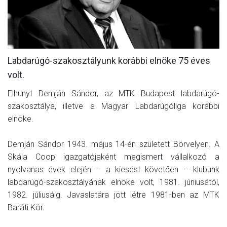
MÉRKŐZÉSEK
KLUB
GALÉRIA
Labdarúgó-szakosztályunk korábbi elnöke 75 éves
volt.
SZURKOLÓI ÉLMÉNYEK
Elhunyt Demján Sándor, az MTK Budapest labdarúgó-
AKKREDITÁCIÓ
szakosztálya, illetve a Magyar Labdarúgóliga korábbi
elnöke.
Demján Sándor 1943. május 14-én született Börvelyen. A
Skála Coop igazgatójaként megismert vállalkozó a
nyolvanas évek elején – a kiesést követően – klubunk
labdarúgó-szakosztályának elnöke volt, 1981. júniusától,
1982. júliusáig. Javaslatára jött létre 1981-ben az MTK
Baráti Kör.