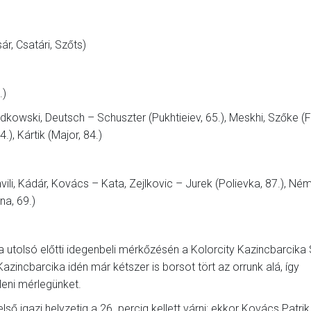
ár, Csatári, Szőts)
.)
adkowski, Deutsch – Schuszter (Pukhtieiev, 65.), Meskhi, Szőke (F
), Kártik (Major, 84.)
hvili, Kádár, Kovács – Kata, Zejlkovic – Jurek (Polievka, 87.), Né
na, 69.)
a utolsó előtti idegenbeli mérkőzésén a Kolorcity Kazincbarcika
zincbarcika idén már kétszer is borsot tört az orrunk alá, így
leni mérlegünket.
ső igazi helyzetig a 26. percig kellett várni: ekkor Kovács Patrik