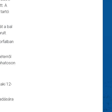
tt. A
 tartó
t a bal
ult.
orfalban
éterről
enhatoson
aki 12-
eadására