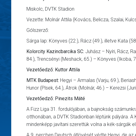
Miskolc, DVTK Stadion
Vezette: Molnár Attila (Kovács, Belicza, Szalai, Kulcs
Gólszerző:
Sárga lap: Könyves (22.), Rácz (49.), illetve Kata (58
Kolorcity Kazincbarcika SC:
Juhász – Nyíri, Rácz, R
84.), Trencsényi (Meshack, 65.) – Könyves (Ikoba, 74.
Vezetőedző: Kuttor Attila
MTK Budapest:
Hegyi – Armalas (Varju, 69.), Berias
Hunor (Plsek, 64.), Átrok (Molnár, 46.) – Kerezsi (Juri
Vezetőedző: Pinezits Máté
A Fizz Liga 31. fordulójában, a bajnokság számunkr
otthonában, a DVTK Stadionban léptünk pályára. A Ka
mindenképp javítani szerettük volna a kék-sárgák el
A 9. percben Deutsch átlövését védte Hegyi, de az el