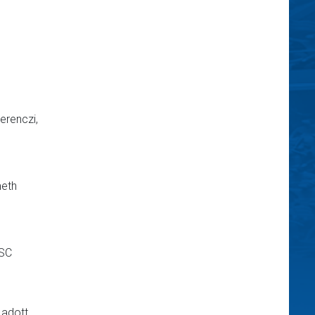
erenczi,
meth
 SC
 adott