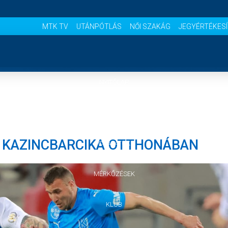
MTK TV
UTÁNPÓTLÁS
NŐI SZAKÁG
JEGYÉRTÉKES
NYITÓLAP
HÍREK
 KAZINCBARCIKA OTTHONÁBAN
CSAPATOK
MÉRKŐZÉSEK
KLUB