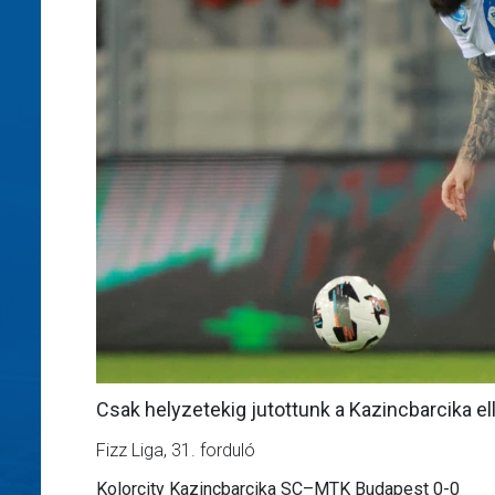
Csak helyzetekig jutottunk a Kazincbarcika el
Fizz Liga, 31. forduló
Kolorcity Kazincbarcika SC–MTK Budapest 0-0