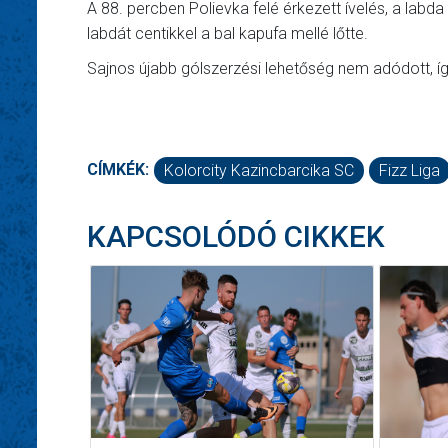
A 88. percben Polievka felé érkezett ívelés, a labda 
labdát centikkel a bal kapufa mellé lőtte.
Sajnos újabb gólszerzési lehetőség nem adódott, íg
CÍMKÉK:
Kolorcity Kazincbarcika SC
Fizz Liga
KAPCSOLÓDÓ CIKKEK