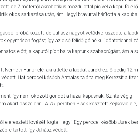
ett, de 7 méterről akrobatikus mozdulattal picivel a kapu fölé lő
tik okos sarkazása után, ám Hegyi bravúrral hárította a kapuba
ásból próbálkozott, de Juhász nagyot vetődve kiszedte a labdá
k egymáson fogást, így az első félidő gólnélküli döntetlennel zár
zenhatos előtt, a kaputól picit balra kaptunk szabadrúgást, ám a s
t Németh Hunor elé, aki áttette a labdát Jurekhez, ő pedig 12 m
al védett. Hat perccel később Armalas találta meg Kerezsit a tiz
t.
e ment, így nem okozott gondot a hazai kapusnak. Szinte végig
 akart összejönni. A 75. percben Plsek készített Zejlkovic elé, 
ől eleresztett lövését fogta Hegyi. Egy perccel később Jurek b
zépre tartott, így Juhász védett.