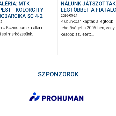
ALÉRIA: MTK
NÁLUNK JÁTSZOTTAK
PEST - KOLORCITY
LEGTÖBBET A FIATAL
CBARCIKA SC 4-2
2026-05-21
Klubunkban kaptak a legtöbb
27
 a Kazincbarcika elleni
lehetőséget a 2005-ben, vagy 
ülési mérkőzésünk.
később született...
SZPONZOROK